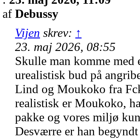
af
Debussy
Vijen
skrev:
↑
23. maj 2026, 08:55
Skulle man komme med e
urealistisk bud på angribe
Lind og Moukoko fra Fck.
realistisk er Moukoko, h
pakke og vores miljø kun
Desværre er han begyndt a