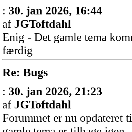
:
30. jan 2026, 16:44
af
JGToftdahl
Enig - Det gamle tema komm
færdig
Re: Bugs
:
30. jan 2026, 21:23
af
JGToftdahl
Forummet er nu opdateret t
gamle tema er tilbage igen.