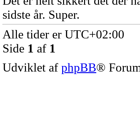
Det er helt sikkert det der 
sidste år. Super.
Alle tider er
UTC+02:00
Side
1
af
1
Udviklet af
phpBB
® Forum