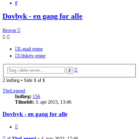
Søg
Dovbyk - en gang for alle
Besvar
E-mail emne
Udskriv emne
Avanceret
Søg
søgning
2 indlæg • Side
1
af
1
TheLegend
Indlæg:
156
Tilmeldt:
3. apr 2015, 13:46
Dovbyk - en gang for alle
Citer
Indlæg
af
TheLegend
»
4. nov 2023, 17:46