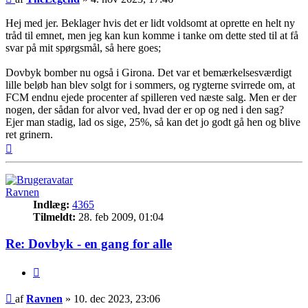
Hej med jer. Beklager hvis det er lidt voldsomt at oprette en helt ny
tråd til emnet, men jeg kan kun komme i tanke om dette sted til at få
svar på mit spørgsmål, så here goes;
Dovbyk bomber nu også i Girona. Det var et bemærkelsesværdigt
lille beløb han blev solgt for i sommers, og rygterne svirrede om, at
FCM endnu ejede procenter af spilleren ved næste salg. Men er der
nogen, der sådan for alvor ved, hvad der er op og ned i den sag?
Ejer man stadig, lad os sige, 25%, så kan det jo godt gå hen og blive
ret grinern.
Top
Ravnen
Indlæg:
4365
Tilmeldt:
28. feb 2009, 01:04
Re: Dovbyk - en gang for alle
Citer
Indlæg
af
Ravnen
»
10. dec 2023, 23:06