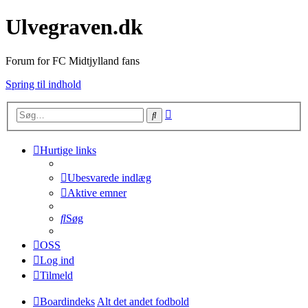
Ulvegraven.dk
Forum for FC Midtjylland fans
Spring til indhold
Avanceret
Søg
søgning
Hurtige links
Ubesvarede indlæg
Aktive emner
Søg
OSS
Log ind
Tilmeld
Boardindeks
Alt det andet fodbold