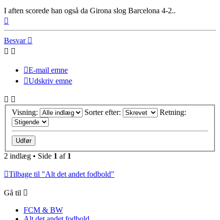
I aften scorede han også da Girona slog Barcelona 4-2..
Top
Besvar
E-mail emne
Udskriv emne
Visning:
Sorter efter:
Retning:
2 indlæg • Side
1
af
1
Tilbage til "Alt det andet fodbold"
Gå til
FCM & BW
Alt det andet fodbold