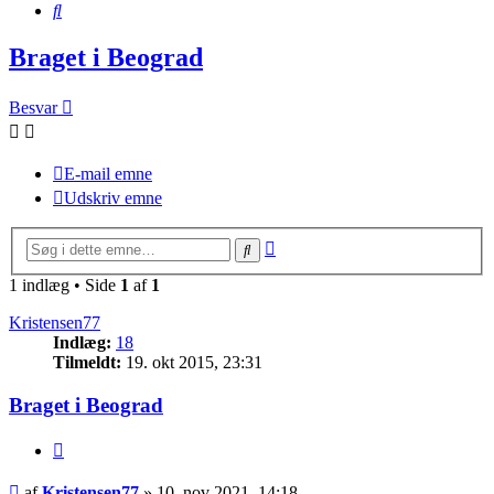
Søg
Braget i Beograd
Besvar
E-mail emne
Udskriv emne
Avanceret
Søg
søgning
1 indlæg • Side
1
af
1
Kristensen77
Indlæg:
18
Tilmeldt:
19. okt 2015, 23:31
Braget i Beograd
Citer
Indlæg
af
Kristensen77
»
10. nov 2021, 14:18