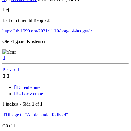
Hej
Lidt om turen til Beograd!
https://ulv1999.org/2021/11/10/braget-i-beograd/
Ole Ellgaard Kristensen
Top
Besvar
E-mail emne
Udskriv emne
1 indlæg • Side
1
af
1
Tilbage til "Alt det andet fodbold"
Gå til