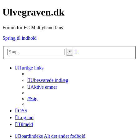
Ulvegraven.dk
Forum for FC Midtjylland fans
Spring til indhold
Avanceret
Søg
søgning
Hurtige links
Ubesvarede indlæg
Aktive emner
Søg
OSS
Log ind
Tilmeld
Boardindeks
Alt det andet fodbold