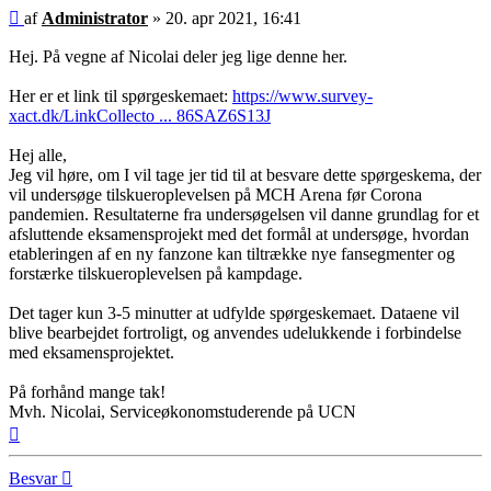
Indlæg
af
Administrator
»
20. apr 2021, 16:41
Hej. På vegne af Nicolai deler jeg lige denne her.
Her er et link til spørgeskemaet:
https://www.survey-
xact.dk/LinkCollecto ... 86SAZ6S13J
Hej alle,
Jeg vil høre, om I vil tage jer tid til at besvare dette spørgeskema, der
vil undersøge tilskueroplevelsen på MCH Arena før Corona
pandemien. Resultaterne fra undersøgelsen vil danne grundlag for et
afsluttende eksamensprojekt med det formål at undersøge, hvordan
etableringen af en ny fanzone kan tiltrække nye fansegmenter og
forstærke tilskueroplevelsen på kampdage.
Det tager kun 3-5 minutter at udfylde spørgeskemaet. Dataene vil
blive bearbejdet fortroligt, og anvendes udelukkende i forbindelse
med eksamensprojektet.
På forhånd mange tak!
Mvh. Nicolai, Serviceøkonomstuderende på UCN
Top
Besvar