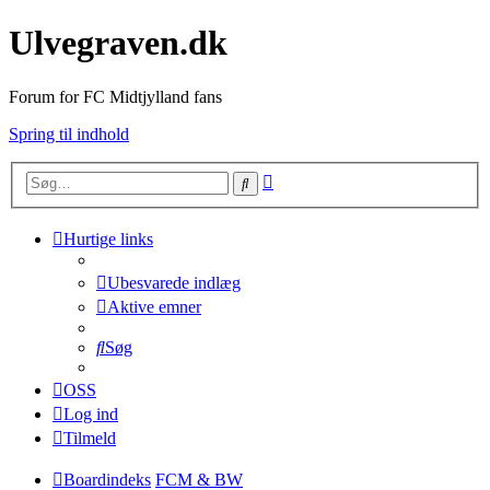
Ulvegraven.dk
Forum for FC Midtjylland fans
Spring til indhold
Avanceret
Søg
søgning
Hurtige links
Ubesvarede indlæg
Aktive emner
Søg
OSS
Log ind
Tilmeld
Boardindeks
FCM & BW