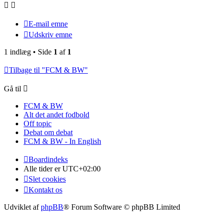
E-mail emne
Udskriv emne
1 indlæg • Side
1
af
1
Tilbage til "FCM & BW"
Gå til
FCM & BW
Alt det andet fodbold
Off topic
Debat om debat
FCM & BW - In English
Boardindeks
Alle tider er
UTC+02:00
Slet cookies
Kontakt os
Udviklet af
phpBB
® Forum Software © phpBB Limited