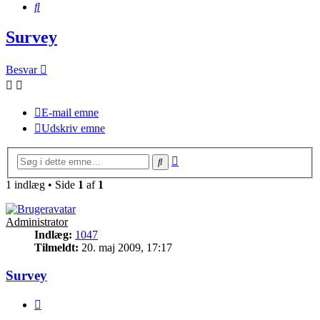
Søg
Survey
Besvar
E-mail emne
Udskriv emne
Avanceret
Søg
søgning
1 indlæg • Side
1
af
1
Administrator
Indlæg:
1047
Tilmeldt:
20. maj 2009, 17:17
Survey
Citer