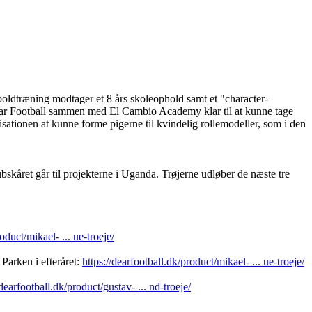
oldtræning modtager et 8 års skoleophold samt et "character-
 Dear Football sammen med El Cambio Academy klar til at kunne tage
nisationen at kunne forme pigerne til kvindelig rollemodeller, som i den
kåret går til projekterne i Uganda. Trøjerne udløber de næste tre
oduct/mikael- ... ue-troeje/
arken i efteråret:
https://dearfootball.dk/product/mikael- ... ue-troeje/
/dearfootball.dk/product/gustav- ... nd-troeje/