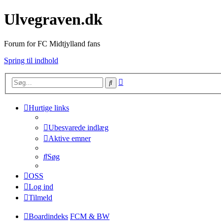
Ulvegraven.dk
Forum for FC Midtjylland fans
Spring til indhold
Avanceret
Søg
søgning
Hurtige links
Ubesvarede indlæg
Aktive emner
Søg
OSS
Log ind
Tilmeld
Boardindeks
FCM & BW