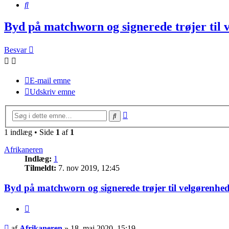
Søg
Byd på matchworn og signerede trøjer til 
Besvar
E-mail emne
Udskriv emne
Avanceret
Søg
søgning
1 indlæg • Side
1
af
1
Afrikaneren
Indlæg:
1
Tilmeldt:
7. nov 2019, 12:45
Byd på matchworn og signerede trøjer til velgørenhe
Citer
Indlæg
af
Afrikaneren
»
18. maj 2020, 15:19