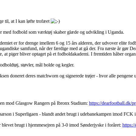
 til, at I kan løfte trofæet
er med fodbold som værktøj skaber glæde og udvikling i Uganda.
miet er for drenge imellem 6 og 15 års alderen, der udvover elite fodb
det ugandiske samfund, når der færdige med at gå der. Fra næste år gør
ie, at piger bliver optaget på et fodboldakademi. I fremtiden håber orga
dboldtøj, støvler, mål bolde og kegler.
n doneret deres matchworn og signerede trøjer - hvor alle pengene ubs
mpen mod Glasgow Rangers på Ibronx Stadium:
https://dearfootball.dk/pr
son i Superligaen - blandt andet brugt i udebanekampen imod FCK i P
 blevet brugt i hjemmesejren på 3-0 imod Sønderjyske i foråret:
https:/