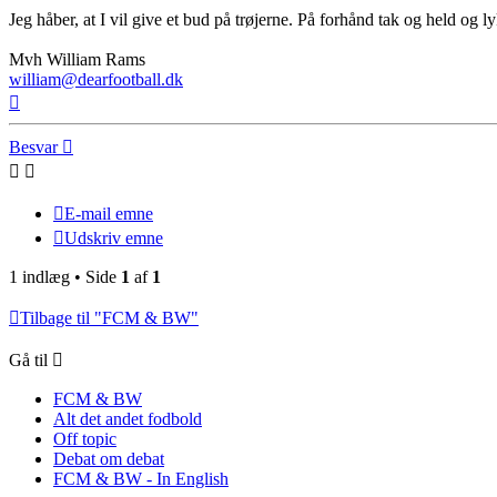
Jeg håber, at I vil give et bud på trøjerne. På forhånd tak og held og
Mvh William Rams
william@dearfootball.dk
Top
Besvar
E-mail emne
Udskriv emne
1 indlæg • Side
1
af
1
Tilbage til "FCM & BW"
Gå til
FCM & BW
Alt det andet fodbold
Off topic
Debat om debat
FCM & BW - In English