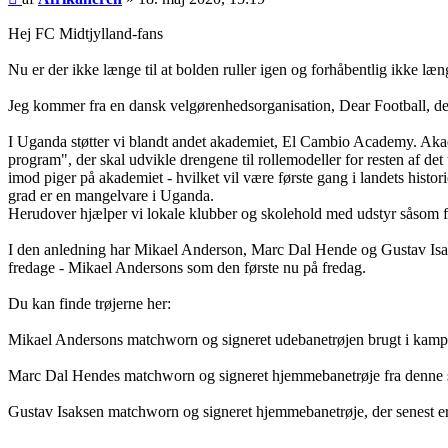
Hej FC Midtjylland-fans
Nu er der ikke længe til at bolden ruller igen og forhåbentlig ikke længe
Jeg kommer fra en dansk velgørenhedsorganisation, Dear Football, d
I Uganda støtter vi blandt andet akademiet, El Cambio Academy. Akade
program", der skal udvikle drengene til rollemodeller for resten af 
imod piger på akademiet - hvilket vil være første gang i landets histor
grad er en mangelvare i Uganda.
Herudover hjælper vi lokale klubber og skolehold med udstyr såsom fo
I den anledning har Mikael Anderson, Marc Dal Hende og Gustav Isakse
fredage - Mikael Andersons som den første nu på fredag.
Du kan finde trøjerne her:
Mikael Andersons matchworn og signeret udebanetrøjen brugt i ka
Marc Dal Hendes matchworn og signeret hjemmebanetrøje fra denne sæ
Gustav Isaksen matchworn og signeret hjemmebanetrøje, der senest er