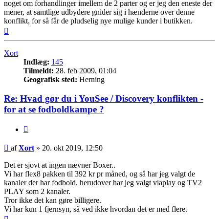
noget om forhandlinger imellem de 2 parter og er jeg den eneste der
mener, at samtlige udbydere gnider sig i hænderne over denne
konflikt, for så får de pludselig nye mulige kunder i butikken.
Top
Xort
Indlæg:
145
Tilmeldt:
28. feb 2009, 01:04
Geografisk sted:
Herning
Re: Hvad gør du i YouSee / Discovery konflikten -
for at se fodboldkampe ?
Citer
Indlæg
af
Xort
»
20. okt 2019, 12:50
Det er sjovt at ingen nævner Boxer..
Vi har flex8 pakken til 392 kr pr måned, og så har jeg valgt de
kanaler der har fodbold, herudover har jeg valgt viaplay og TV2
PLAY som 2 kanaler.
Tror ikke det kan gøre billigere.
Vi har kun 1 fjernsyn, så ved ikke hvordan det er med flere.
Top