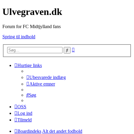
Ulvegraven.dk
Forum for FC Midtjylland fans
Spring til indhold
Avanceret
Søg
søgning
Hurtige links
Ubesvarede indlæg
Aktive emner
Søg
OSS
Log ind
Tilmeld
Boardindeks
Alt det andet fodbold