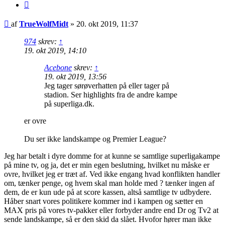
Citer
Indlæg
af
TrueWolfMidt
»
20. okt 2019, 11:37
974
skrev:
↑
19. okt 2019, 14:10
Acebone
skrev:
↑
19. okt 2019, 13:56
Jeg tager sørøverhatten på eller tager på
stadion. Ser highlights fra de andre kampe
på superliga.dk.
er ovre
Du ser ikke landskampe og Premier League?
Jeg har betalt i dyre domme for at kunne se samtlige superligakampe
på mine tv, og ja, det er min egen beslutning, hvilket nu måske er
ovre, hvilket jeg er træt af. Ved ikke engang hvad konflikten handler
om, tænker penge, og hvem skal man holde med ? tænker ingen af
dem, de er kun ude på at score kassen, altså samtlige tv udbydere.
Håber snart vores politikere kommer ind i kampen og sætter en
MAX pris på vores tv-pakker eller forbyder andre end Dr og Tv2 at
sende landskampe, så er den skid da slået. Hvofor hører man ikke