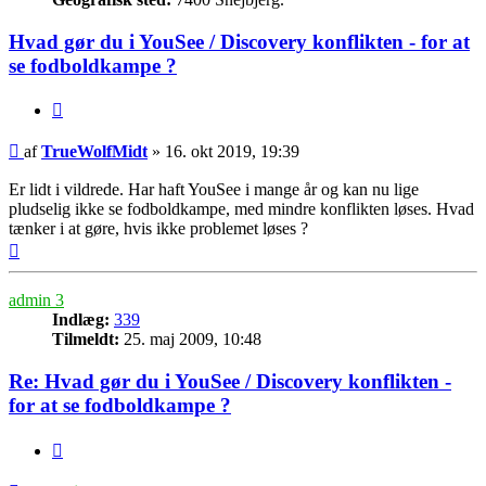
Hvad gør du i YouSee / Discovery konflikten - for at
se fodboldkampe ?
Citer
Indlæg
af
TrueWolfMidt
»
16. okt 2019, 19:39
Er lidt i vildrede. Har haft YouSee i mange år og kan nu lige
pludselig ikke se fodboldkampe, med mindre konflikten løses. Hvad
tænker i at gøre, hvis ikke problemet løses ?
Top
admin 3
Indlæg:
339
Tilmeldt:
25. maj 2009, 10:48
Re: Hvad gør du i YouSee / Discovery konflikten -
for at se fodboldkampe ?
Citer