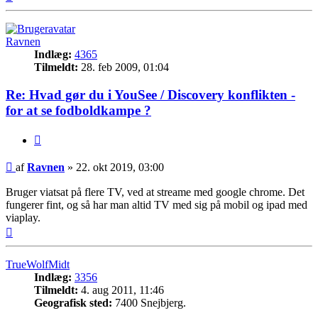
Ravnen
Indlæg:
4365
Tilmeldt:
28. feb 2009, 01:04
Re: Hvad gør du i YouSee / Discovery konflikten -
for at se fodboldkampe ?
Citer
Indlæg
af
Ravnen
»
22. okt 2019, 03:00
Bruger viatsat på flere TV, ved at streame med google chrome. Det
fungerer fint, og så har man altid TV med sig på mobil og ipad med
viaplay.
Top
TrueWolfMidt
Indlæg:
3356
Tilmeldt:
4. aug 2011, 11:46
Geografisk sted:
7400 Snejbjerg.