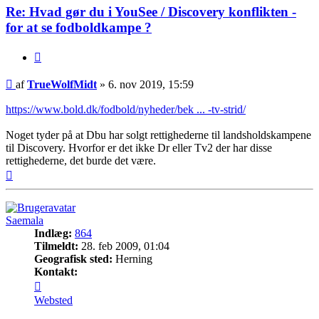
Re: Hvad gør du i YouSee / Discovery konflikten -
for at se fodboldkampe ?
Citer
Indlæg
af
TrueWolfMidt
»
6. nov 2019, 15:59
https://www.bold.dk/fodbold/nyheder/bek ... -tv-strid/
Noget tyder på at Dbu har solgt rettighederne til landsholdskampene
til Discovery. Hvorfor er det ikke Dr eller Tv2 der har disse
rettighederne, det burde det være.
Top
Saemala
Indlæg:
864
Tilmeldt:
28. feb 2009, 01:04
Geografisk sted:
Herning
Kontakt:
Kontakt
Saemala
Websted