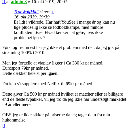
Indlæg
af
admin 3
»
16. okt 2019, 20:07
TrueWolfMidt
skrev:
↑
16. okt 2019, 19:39
Er lidt i vildrede. Har haft YouSee i mange år og kan nu
lige pludselig ikke se fodboldkampe, med mindre
konflikten løses. Hvad tænker i at gøre, hvis ikke
problemet løses ?
Først og fremmest har jeg ikke et problem med det, da jeg gik på
streaming 100% i 2010.
Men jeg fortælle at viaplay ligger i Ca 330 kr pr måned.
Eurosport 79kr pr måned.
Dette dækker hele superligaen.
Du kan så supplere med Netflix til 69kr pr måned.
Dette giver Ca 500 kr pr måned hvilket er matcher eller er billigere
end de fleste tvpakker, vil jeg tro da jeg ikke har undersøgt markedet
i 9 år eller mere.
OBS jeg er ikke sikker på priserne da jeg tager dem fra min
hukommelse.
Top