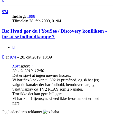
974
Indlæg:
1998
Tilmeldt:
28. feb 2009, 01:04
Re: Hvad gør du i YouSee / Discovery konflikten -
for at se fodboldkampe ?
Citer
Indlæg
af
974
»
20. okt 2019, 13:39
Xort
skrev:
↑
20. okt 2019, 12:50
Det er sjovt at ingen nævner Boxer..
Vi har flex8 pakken til 392 kr pr måned, og så har jeg
valgt de kanaler der har fodbold, herudover har jeg
valgt viaplay og TV2 PLAY som 2 kanaler.
Tror ikke det kan gøre billigere.
Vi har kun 1 fjernsyn, så ved ikke hvordan det er med
flere.
Jeg hader deres reklamer
haha