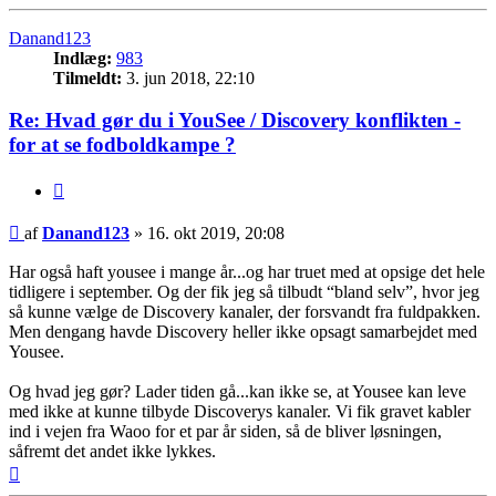
Danand123
Indlæg:
983
Tilmeldt:
3. jun 2018, 22:10
Re: Hvad gør du i YouSee / Discovery konflikten -
for at se fodboldkampe ?
Citer
Indlæg
af
Danand123
»
16. okt 2019, 20:08
Har også haft yousee i mange år...og har truet med at opsige det hele
tidligere i september. Og der fik jeg så tilbudt “bland selv”, hvor jeg
så kunne vælge de Discovery kanaler, der forsvandt fra fuldpakken.
Men dengang havde Discovery heller ikke opsagt samarbejdet med
Yousee.
Og hvad jeg gør? Lader tiden gå...kan ikke se, at Yousee kan leve
med ikke at kunne tilbyde Discoverys kanaler. Vi fik gravet kabler
ind i vejen fra Waoo for et par år siden, så de bliver løsningen,
såfremt det andet ikke lykkes.
Top