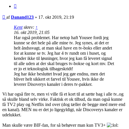
Citer
Indlæg
af
Danand123
»
17. okt 2019, 21:19
Kent
skrev:
↑
16. okt 2019, 21:05
Har også problemet. Har netop haft Yousee fordi jeg
kunne se det hele på alle mine tv. Jeg synes, at det er
helt åndssvagt, at man skal have en tv-boks eller andet
for at kunne se tv. Jeg har 4 tv rundt om i huset, og
kender ikke til løsninger, hvor jeg kan få leveret signal
til alle uden at der skal bruges tv-bokse og kort mv. Det
er jo et teknologisk tilbageskridt!
Jeg har ikke besluttet hvad jeg gør endnu, men det
bliver helt sikkert et farvel til Yousee, hvis ikke de
leverer Disoverys kanaler i deres tv-pakker.
Vi har også fire tv, men vi ville få et kort til at sætte bag i alle tv..og
så skulle bland selv virke. Faktisk et ok tilbud, da man også kunne
få TV2 play og Netflix ind over (dog tæller de begge med mere end
en kanal). MEN nu er det jo ligegyldigt, når Discoverys kanaler er
udelukket.
Man skulle være BIF-fan, for så behøver man kun TV3+