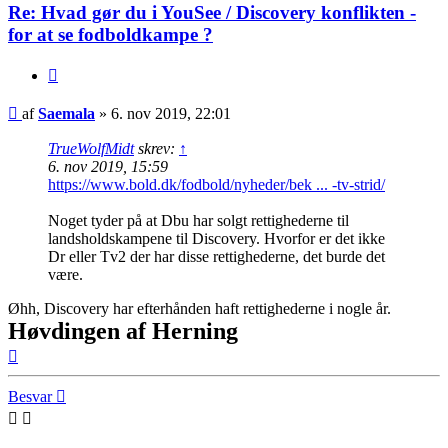
Re: Hvad gør du i YouSee / Discovery konflikten -
for at se fodboldkampe ?
Citer
Indlæg
af
Saemala
»
6. nov 2019, 22:01
TrueWolfMidt
skrev:
↑
6. nov 2019, 15:59
https://www.bold.dk/fodbold/nyheder/bek ... -tv-strid/
Noget tyder på at Dbu har solgt rettighederne til
landsholdskampene til Discovery. Hvorfor er det ikke
Dr eller Tv2 der har disse rettighederne, det burde det
være.
Øhh, Discovery har efterhånden haft rettighederne i nogle år.
Høvdingen af Herning
Top
Besvar