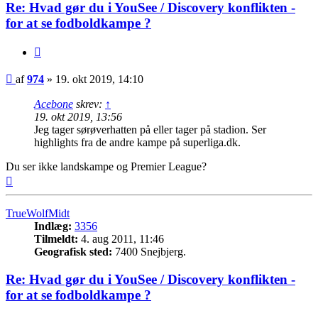
Re: Hvad gør du i YouSee / Discovery konflikten -
for at se fodboldkampe ?
Citer
Indlæg
af
974
»
19. okt 2019, 14:10
Acebone
skrev:
↑
19. okt 2019, 13:56
Jeg tager sørøverhatten på eller tager på stadion. Ser
highlights fra de andre kampe på superliga.dk.
Du ser ikke landskampe og Premier League?
Top
TrueWolfMidt
Indlæg:
3356
Tilmeldt:
4. aug 2011, 11:46
Geografisk sted:
7400 Snejbjerg.
Re: Hvad gør du i YouSee / Discovery konflikten -
for at se fodboldkampe ?