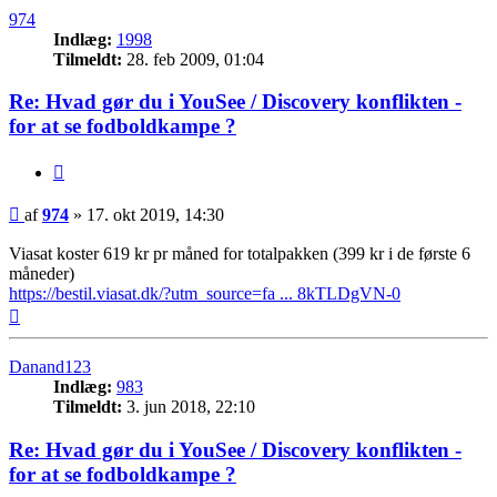
974
Indlæg:
1998
Tilmeldt:
28. feb 2009, 01:04
Re: Hvad gør du i YouSee / Discovery konflikten -
for at se fodboldkampe ?
Citer
Indlæg
af
974
»
17. okt 2019, 14:30
Viasat koster 619 kr pr måned for totalpakken (399 kr i de første 6
måneder)
https://bestil.viasat.dk/?utm_source=fa ... 8kTLDgVN-0
Top
Danand123
Indlæg:
983
Tilmeldt:
3. jun 2018, 22:10
Re: Hvad gør du i YouSee / Discovery konflikten -
for at se fodboldkampe ?