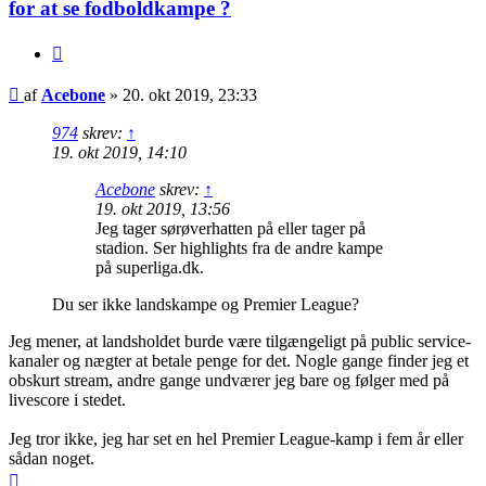
for at se fodboldkampe ?
Citer
Indlæg
af
Acebone
»
20. okt 2019, 23:33
974
skrev:
↑
19. okt 2019, 14:10
Acebone
skrev:
↑
19. okt 2019, 13:56
Jeg tager sørøverhatten på eller tager på
stadion. Ser highlights fra de andre kampe
på superliga.dk.
Du ser ikke landskampe og Premier League?
Jeg mener, at landsholdet burde være tilgængeligt på public service-
kanaler og nægter at betale penge for det. Nogle gange finder jeg et
obskurt stream, andre gange undværer jeg bare og følger med på
livescore i stedet.
Jeg tror ikke, jeg har set en hel Premier League-kamp i fem år eller
sådan noget.
Top