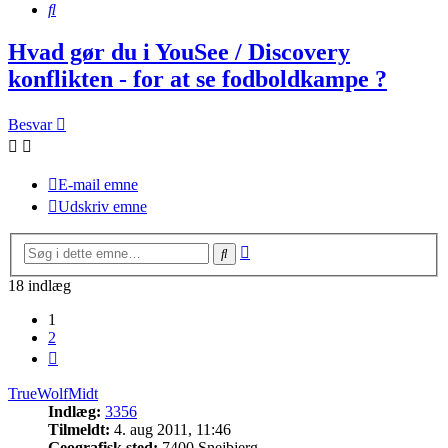
Søg
Hvad gør du i YouSee / Discovery
konflikten - for at se fodboldkampe ?
Besvar
E-mail emne
Udskriv emne
Avanceret
Søg
søgning
18 indlæg
1
2
Næste
TrueWolfMidt
Indlæg:
3356
Tilmeldt:
4. aug 2011, 11:46
Geografisk sted:
7400 Snejbjerg.