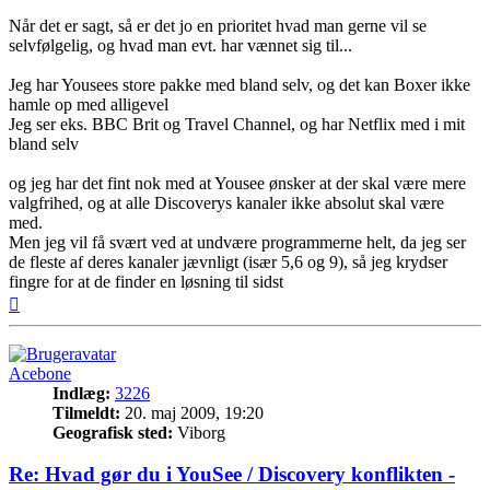
Når det er sagt, så er det jo en prioritet hvad man gerne vil se
selvfølgelig, og hvad man evt. har vænnet sig til...
Jeg har Yousees store pakke med bland selv, og det kan Boxer ikke
hamle op med alligevel
Jeg ser eks. BBC Brit og Travel Channel, og har Netflix med i mit
bland selv
og jeg har det fint nok med at Yousee ønsker at der skal være mere
valgfrihed, og at alle Discoverys kanaler ikke absolut skal være
med.
Men jeg vil få svært ved at undvære programmerne helt, da jeg ser
de fleste af deres kanaler jævnligt (især 5,6 og 9), så jeg krydser
fingre for at de finder en løsning til sidst
Top
Acebone
Indlæg:
3226
Tilmeldt:
20. maj 2009, 19:20
Geografisk sted:
Viborg
Re: Hvad gør du i YouSee / Discovery konflikten -