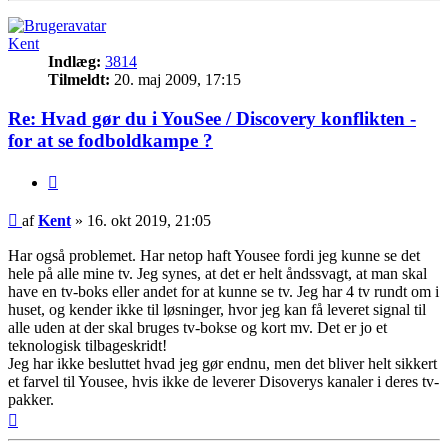
Kent
Indlæg:
3814
Tilmeldt:
20. maj 2009, 17:15
Re: Hvad gør du i YouSee / Discovery konflikten -
for at se fodboldkampe ?
Citer
Indlæg
af
Kent
»
16. okt 2019, 21:05
Har også problemet. Har netop haft Yousee fordi jeg kunne se det
hele på alle mine tv. Jeg synes, at det er helt åndssvagt, at man skal
have en tv-boks eller andet for at kunne se tv. Jeg har 4 tv rundt om i
huset, og kender ikke til løsninger, hvor jeg kan få leveret signal til
alle uden at der skal bruges tv-bokse og kort mv. Det er jo et
teknologisk tilbageskridt!
Jeg har ikke besluttet hvad jeg gør endnu, men det bliver helt sikkert
et farvel til Yousee, hvis ikke de leverer Disoverys kanaler i deres tv-
pakker.
Top