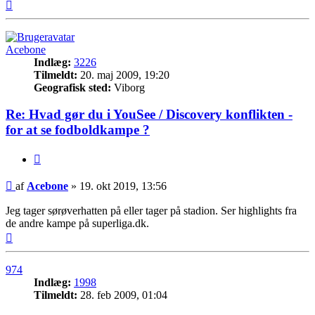
Top
Acebone
Indlæg:
3226
Tilmeldt:
20. maj 2009, 19:20
Geografisk sted:
Viborg
Re: Hvad gør du i YouSee / Discovery konflikten -
for at se fodboldkampe ?
Citer
Indlæg
af
Acebone
»
19. okt 2019, 13:56
Jeg tager sørøverhatten på eller tager på stadion. Ser highlights fra
de andre kampe på superliga.dk.
Top
974
Indlæg:
1998
Tilmeldt:
28. feb 2009, 01:04