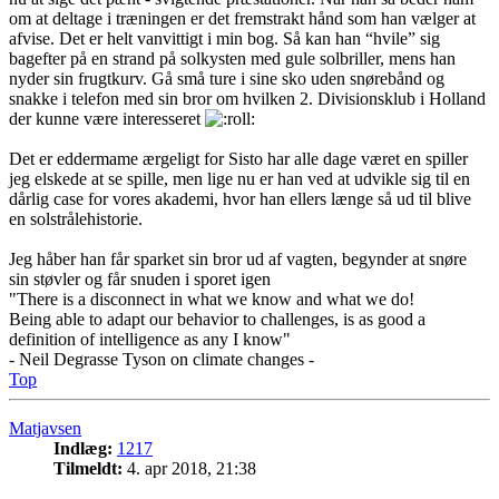
om at deltage i træningen er det fremstrakt hånd som han vælger at
afvise. Det er helt vanvittigt i min bog. Så kan han “hvile” sig
bagefter på en strand på solkysten med gule solbriller, mens han
nyder sin frugtkurv. Gå små ture i sine sko uden snørebånd og
snakke i telefon med sin bror om hvilken 2. Divisionsklub i Holland
der kunne være interesseret
Det er eddermame ærgeligt for Sisto har alle dage været en spiller
jeg elskede at se spille, men lige nu er han ved at udvikle sig til en
dårlig case for vores akademi, hvor han ellers længe så ud til blive
en solstrålehistorie.
Jeg håber han får sparket sin bror ud af vagten, begynder at snøre
sin støvler og får snuden i sporet igen
"There is a disconnect in what we know and what we do!
Being able to adapt our behavior to challenges, is as good a
definition of intelligence as any I know"
- Neil Degrasse Tyson on climate changes -
Top
Matjavsen
Indlæg:
1217
Tilmeldt:
4. apr 2018, 21:38