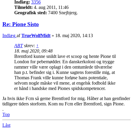
Indlæg:
3356
Tilmeldt:
4. aug 2011, 11:46
Geografisk sted:
7400 Snejbjerg.
Re: Pione Sisto
Indlæg
af
TrueWolfMidt
»
18. maj 2020, 14:13
ABT
skrev:
↑
18. maj 2020, 09:48
Brentford kunne snildt lave et scoop og hente Pione til
London for pebernødder. En danskerkoloni og trygge
rammer ville være oplagt i den omtumlede tilværelse
han p.t. befinder sig i. Kunne sagtens forestille mig, at
Thomas Frank ville kunne forløse hans potentiale,
selvom nogle måske vil mene, at engelsk fodbold ikke
er hånd i handske med Piones spidskompetencer.
Ja hvis ikke Fcm så gerne Brentford for mig. Håber at han genfinder
tidligere tiders storform. Kom nu Fcm eller Brentford, sign Pione.
.
Top
Låst