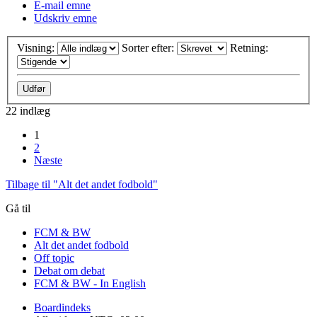
E-mail emne
Udskriv emne
Visning:
Sorter efter:
Retning:
22 indlæg
1
2
Næste
Tilbage til "Alt det andet fodbold"
Gå til
FCM & BW
Alt det andet fodbold
Off topic
Debat om debat
FCM & BW - In English
Boardindeks