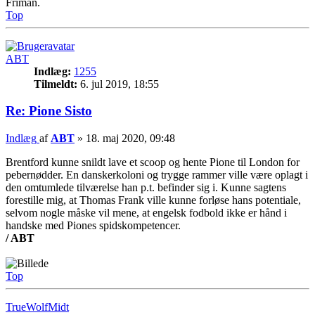
Friman.
Top
ABT
Indlæg:
1255
Tilmeldt:
6. jul 2019, 18:55
Re: Pione Sisto
Indlæg
af
ABT
»
18. maj 2020, 09:48
Brentford kunne snildt lave et scoop og hente Pione til London for
pebernødder. En danskerkoloni og trygge rammer ville være oplagt i
den omtumlede tilværelse han p.t. befinder sig i. Kunne sagtens
forestille mig, at Thomas Frank ville kunne forløse hans potentiale,
selvom nogle måske vil mene, at engelsk fodbold ikke er hånd i
handske med Piones spidskompetencer.
/ ABT
Top
TrueWolfMidt