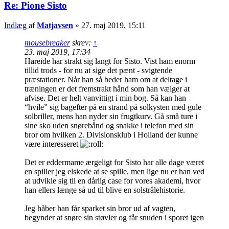
Re: Pione Sisto
Indlæg
af
Matjavsen
»
27. maj 2019, 15:11
mousebreaker
skrev:
↑
23. maj 2019, 17:34
Hareide har strakt sig langt for Sisto. Vist ham enorm
tillid trods - for nu at sige det pænt - svigtende
præstationer. Når han så beder ham om at deltage i
træningen er det fremstrakt hånd som han vælger at
afvise. Det er helt vanvittigt i min bog. Så kan han
“hvile” sig bagefter på en strand på solkysten med gule
solbriller, mens han nyder sin frugtkurv. Gå små ture i
sine sko uden snørebånd og snakke i telefon med sin
bror om hvilken 2. Divisionsklub i Holland der kunne
være interesseret
Det er eddermame ærgeligt for Sisto har alle dage været
en spiller jeg elskede at se spille, men lige nu er han ved
at udvikle sig til en dårlig case for vores akademi, hvor
han ellers længe så ud til blive en solstrålehistorie.
Jeg håber han får sparket sin bror ud af vagten,
begynder at snøre sin støvler og får snuden i sporet igen