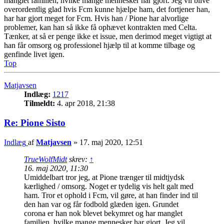
manglet familien, hvilke mange mennesker har gjort. Jeg vil blive
overordentlig glad hvis Fcm kunne hjælpe ham, det fortjener han,
har har gjort meget for Fcm. Hvis han / Pione har alvorlige
problemer, kan han så ikke få ophævet kontrakten med Celta.
Tænker, at så er penge ikke et issue, men derimod meget vigtigt at
han får omsorg og professionel hjælp til at komme tilbage og
genfinde livet igen.
Top
Matjavsen
Indlæg:
1217
Tilmeldt:
4. apr 2018, 21:38
Re: Pione Sisto
Indlæg
af
Matjavsen
»
17. maj 2020, 12:51
TrueWolfMidt
skrev:
↑
16. maj 2020, 11:30
Umiddelbart tror jeg, at Pione trænger til midtjydsk
kærlighed / omsorg. Noget er tydelig vis helt galt med
ham. Tror et ophold i Fcm, vil gøre, at han finder ind til
den han var og får fodbold glæden igen. Grundet
corona er han nok blevet bekymret og har manglet
familien, hvilke mange mennesker har gjort. Jeg vil