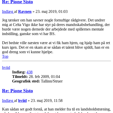
Re: Pione Sisto
Indlæg
af
Ravnen
»
23. maj 2019, 01:03
Jeg tænker om han savner nogle fornuftige rådgivere. Det undrer
mig at Celta Vigo ikke har styr på deres mandsskabsbehandling, der
burde være nogen dernede der arbejdede med spillernes mentale
indstilling, ganske som vi har BS.
Det bedste ville næsten være at vi fik ham hjem, og hjalp ham på ret
kurs igen. Det er en skam at se sådan et talent blive spildt, han er en
god dreng som vi kunne hjælpe.
Top
hviid
Indlæg:
438
Tilmeldt:
28. feb 2009, 01:04
Geografisk sted:
Tallinn/Struer
Re: Pione Sisto
Indlæg
af
hviid
»
23. maj 2019, 11:58
Kan sådan set godt forstå, at han melder fra til en landsholdstræning,