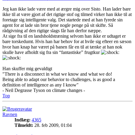
Jeg kan ikke lade være med at ærgre mig over Sisto. Han lader bare
ikke til at være gjort af det rigtige stof og tilmed virker han ikke til at
foretage sig intelligente valg. Det startede med at han fyrede sin
agent for at lade sin bror tjene nogle penge på sit skifte. Så
rådgivning af den rigtige slags får han derfor næppe.
At sige fra til en landsholdstræning selvom han ikke er udtaget er
bare torskedumt. Hvis han har behov for at hvile sig efteer en sæson
hvor han knap har været på banen får en til at tænke at han nok
skulle have afholdt sig fra sin “fantastiske” frugtkur
Han skuffer mig gevaldigt
"There is a disconnect in what we know and what we do!
Being able to adapt our behavior to challenges, is as good a
definition of intelligence as any I know"
- Neil Degrasse Tyson on climate changes -
Top
Ravnen
Indlæg:
4365
Tilmeldt:
28. feb 2009, 01:04