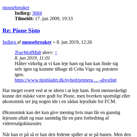
mousebreaker
Indlæg:
3684
Tilmeldt:
17. jun 2009, 19:33
Re: Pione Sisto
Indlæg
af
mousebreaker
»
8. jun 2019, 12:26
TrueWolfMidt
skrev:
↑
8. jun 2019, 11:01
Håber virkelig at vi kan leje ham og han kan finde sig
selv igen og komme tilbage til Celta Vigo og præstere
igen.
https://www.tipsbladet.dk/nyhed/primera ... -alvorligt
Har meget svært ved at se ideen i at leje ham. Rent menneskeligt
kunne det måske være godt for Pione, men hverken sportsligt eller
økonomisk ser jeg nogen ide i en sådan lejeaftale for FCM.
Økonomisk kan det kun give mening hvis man får en gunstig
lejesum aftalt og man samtidig får en pæn forbedring af
videresalgsklausuler.
Når han er på så er han den fedeste spiller at se på banen. Men den