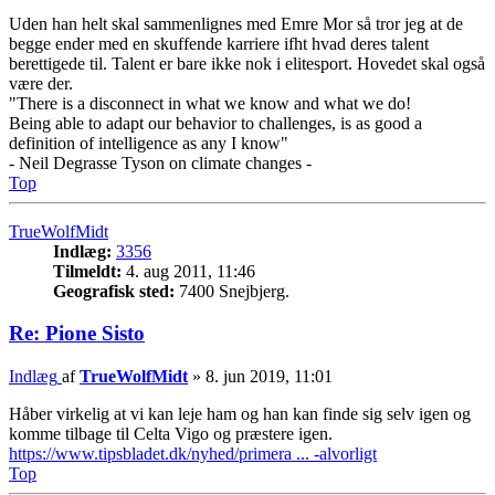
Uden han helt skal sammenlignes med Emre Mor så tror jeg at de
begge ender med en skuffende karriere ifht hvad deres talent
berettigede til. Talent er bare ikke nok i elitesport. Hovedet skal også
være der.
"There is a disconnect in what we know and what we do!
Being able to adapt our behavior to challenges, is as good a
definition of intelligence as any I know"
- Neil Degrasse Tyson on climate changes -
Top
TrueWolfMidt
Indlæg:
3356
Tilmeldt:
4. aug 2011, 11:46
Geografisk sted:
7400 Snejbjerg.
Re: Pione Sisto
Indlæg
af
TrueWolfMidt
»
8. jun 2019, 11:01
Håber virkelig at vi kan leje ham og han kan finde sig selv igen og
komme tilbage til Celta Vigo og præstere igen.
https://www.tipsbladet.dk/nyhed/primera ... -alvorligt
Top