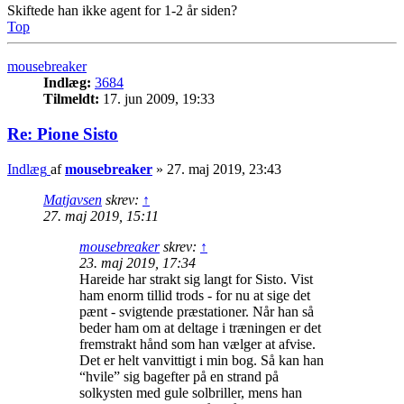
Skiftede han ikke agent for 1-2 år siden?
Top
mousebreaker
Indlæg:
3684
Tilmeldt:
17. jun 2009, 19:33
Re: Pione Sisto
Indlæg
af
mousebreaker
»
27. maj 2019, 23:43
Matjavsen
skrev:
↑
27. maj 2019, 15:11
mousebreaker
skrev:
↑
23. maj 2019, 17:34
Hareide har strakt sig langt for Sisto. Vist
ham enorm tillid trods - for nu at sige det
pænt - svigtende præstationer. Når han så
beder ham om at deltage i træningen er det
fremstrakt hånd som han vælger at afvise.
Det er helt vanvittigt i min bog. Så kan han
“hvile” sig bagefter på en strand på
solkysten med gule solbriller, mens han