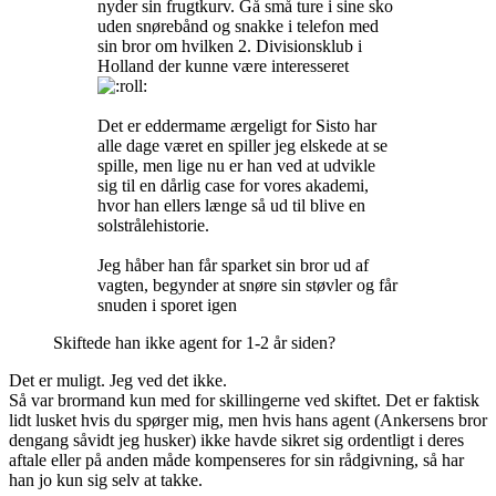
nyder sin frugtkurv. Gå små ture i sine sko
uden snørebånd og snakke i telefon med
sin bror om hvilken 2. Divisionsklub i
Holland der kunne være interesseret
Det er eddermame ærgeligt for Sisto har
alle dage været en spiller jeg elskede at se
spille, men lige nu er han ved at udvikle
sig til en dårlig case for vores akademi,
hvor han ellers længe så ud til blive en
solstrålehistorie.
Jeg håber han får sparket sin bror ud af
vagten, begynder at snøre sin støvler og får
snuden i sporet igen
Skiftede han ikke agent for 1-2 år siden?
Det er muligt. Jeg ved det ikke.
Så var brormand kun med for skillingerne ved skiftet. Det er faktisk
lidt lusket hvis du spørger mig, men hvis hans agent (Ankersens bror
dengang såvidt jeg husker) ikke havde sikret sig ordentligt i deres
aftale eller på anden måde kompenseres for sin rådgivning, så har
han jo kun sig selv at takke.