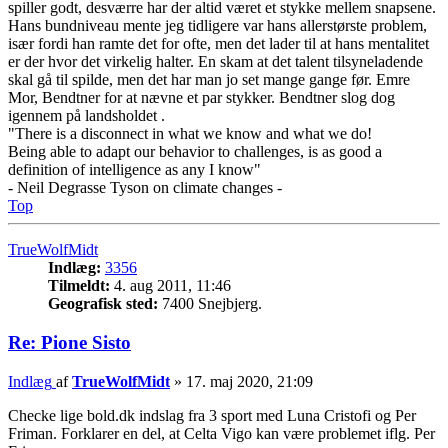
spiller godt, desværre har der altid været et stykke mellem snapsene.
Hans bundniveau mente jeg tidligere var hans allerstørste problem,
især fordi han ramte det for ofte, men det lader til at hans mentalitet
er der hvor det virkelig halter. En skam at det talent tilsyneladende
skal gå til spilde, men det har man jo set mange gange før. Emre
Mor, Bendtner for at nævne et par stykker. Bendtner slog dog
igennem på landsholdet .
"There is a disconnect in what we know and what we do!
Being able to adapt our behavior to challenges, is as good a
definition of intelligence as any I know"
- Neil Degrasse Tyson on climate changes -
Top
TrueWolfMidt
Indlæg:
3356
Tilmeldt:
4. aug 2011, 11:46
Geografisk sted:
7400 Snejbjerg.
Re: Pione Sisto
Indlæg
af
TrueWolfMidt
»
17. maj 2020, 21:09
Checke lige bold.dk indslag fra 3 sport med Luna Cristofi og Per
Friman. Forklarer en del, at Celta Vigo kan være problemet iflg. Per