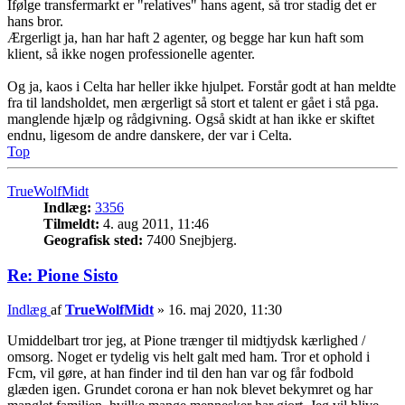
Ifølge transfermarkt er "relatives" hans agent, så tror stadig det er
hans bror.
Ærgerligt ja, han har haft 2 agenter, og begge har kun haft som
klient, så ikke nogen professionelle agenter.
Og ja, kaos i Celta har heller ikke hjulpet. Forstår godt at han meldte
fra til landsholdet, men ærgerligt så stort et talent er gået i stå pga.
manglende hjælp og rådgivning. Også skidt at han ikke er skiftet
endnu, ligesom de andre danskere, der var i Celta.
Top
TrueWolfMidt
Indlæg:
3356
Tilmeldt:
4. aug 2011, 11:46
Geografisk sted:
7400 Snejbjerg.
Re: Pione Sisto
Indlæg
af
TrueWolfMidt
»
16. maj 2020, 11:30
Umiddelbart tror jeg, at Pione trænger til midtjydsk kærlighed /
omsorg. Noget er tydelig vis helt galt med ham. Tror et ophold i
Fcm, vil gøre, at han finder ind til den han var og får fodbold
glæden igen. Grundet corona er han nok blevet bekymret og har