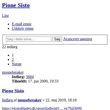
Pione Sisto
Låst
E-mail emne
Udskriv emne
Avanceret søgning
Søg
22 indlæg
1
2
Næste
mousebreaker
Indlæg:
3684
Tilmeldt:
17. jun 2009, 19:33
Pione Sisto
Indlæg
af
mousebreaker
»
22. maj 2019, 18:18
https://ekstrabladet.dk/sport/fodbold/l ... et/7643699