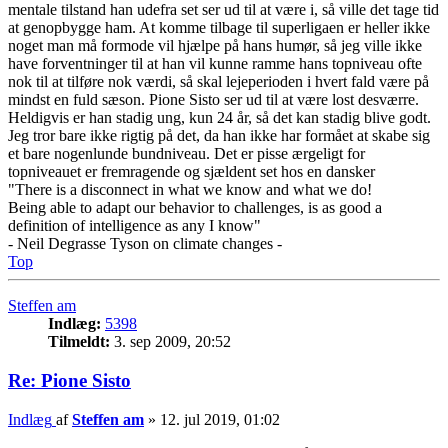
mentale tilstand han udefra set ser ud til at være i, så ville det tage tid
at genopbygge ham. At komme tilbage til superligaen er heller ikke
noget man må formode vil hjælpe på hans humør, så jeg ville ikke
have forventninger til at han vil kunne ramme hans topniveau ofte
nok til at tilføre nok værdi, så skal lejeperioden i hvert fald være på
mindst en fuld sæson. Pione Sisto ser ud til at være lost desværre.
Heldigvis er han stadig ung, kun 24 år, så det kan stadig blive godt.
Jeg tror bare ikke rigtig på det, da han ikke har formået at skabe sig
et bare nogenlunde bundniveau. Det er pisse ærgeligt for
topniveauet er fremragende og sjældent set hos en dansker
"There is a disconnect in what we know and what we do!
Being able to adapt our behavior to challenges, is as good a
definition of intelligence as any I know"
- Neil Degrasse Tyson on climate changes -
Top
Steffen am
Indlæg:
5398
Tilmeldt:
3. sep 2009, 20:52
Re: Pione Sisto
Indlæg
af
Steffen am
»
12. jul 2019, 01:02