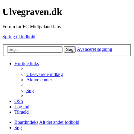
Ulvegraven.dk
Forum for FC Midtjylland fans
Spring til indhold
Avanceret søgning
Søg
Hurtige links
Ubesvarede indlæg
Aktive emner
Søg
OSS
Log ind
Tilmeld
Boardindeks
Alt det andet fodbold
Søg