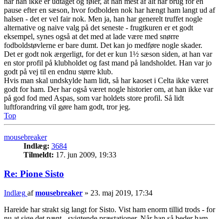
når han ikke er udtaget og føler, at han mest af alt har brug for en
pause efter en sæson, hvor fodbolden nok har hængt ham langt ud af
halsen - det er vel fair nok. Men ja, han har generelt truffet nogle
alternative og naive valg på det seneste - frugtkuren er et godt
eksempel, synes også at det med at lade være med snørre
fodboldstøvlerne er bare dumt. Det kan jo medføre nogle skader.
Det er godt nok ærgerligt, for det er kun 1½ sæson siden, at han var
en stor profil på klubholdet og fast mand på landsholdet. Han var jo
godt på vej til en endnu større klub.
Hvis man skal undskylde ham lidt, så har kaoset i Celta ikke været
godt for ham. Der har også været nogle historier om, at han ikke var
på god fod med Aspas, som var holdets store profil. Så lidt
luftforandring vil gøre ham godt, tror jeg.
Top
mousebreaker
Indlæg:
3684
Tilmeldt:
17. jun 2009, 19:33
Re: Pione Sisto
Indlæg
af
mousebreaker
»
23. maj 2019, 17:34
Hareide har strakt sig langt for Sisto. Vist ham enorm tillid trods - for
nu at sige det pænt - svigtende præstationer. Når han så beder ham