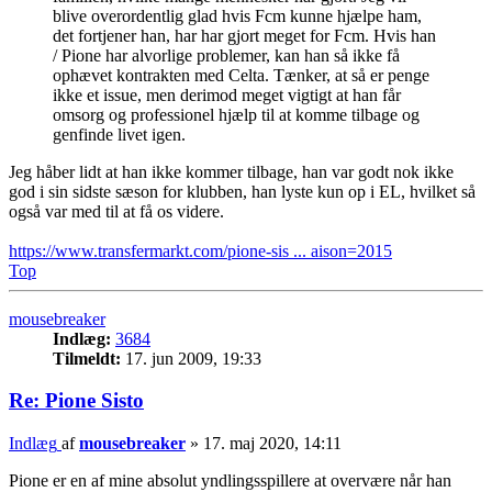
blive overordentlig glad hvis Fcm kunne hjælpe ham,
det fortjener han, har har gjort meget for Fcm. Hvis han
/ Pione har alvorlige problemer, kan han så ikke få
ophævet kontrakten med Celta. Tænker, at så er penge
ikke et issue, men derimod meget vigtigt at han får
omsorg og professionel hjælp til at komme tilbage og
genfinde livet igen.
Jeg håber lidt at han ikke kommer tilbage, han var godt nok ikke
god i sin sidste sæson for klubben, han lyste kun op i EL, hvilket så
også var med til at få os videre.
https://www.transfermarkt.com/pione-sis ... aison=2015
Top
mousebreaker
Indlæg:
3684
Tilmeldt:
17. jun 2009, 19:33
Re: Pione Sisto
Indlæg
af
mousebreaker
»
17. maj 2020, 14:11
Pione er en af mine absolut yndlingsspillere at overvære når han