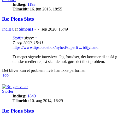
Indlæg:
1193
Tilmeldt:
16. jun 2015, 18:55
Re: Pione Sisto
Indlæg
af
SimonH
»
7. sep 2020, 15:49
Stoffer
skrev:
↑
7. sep 2020, 15:41
https://www.tipsbladet.dk/nyhed/superli ... idtjylland
Et meget sigende interview. Jeg forudser, det kommer til at slå 
danske medier ret, så skal de nok gøre det til et problem.
Det bliver kun et problem, hvis han ikke performer.
Top
Stoffer
Indlæg:
1849
Tilmeldt:
10. aug 2014, 16:29
Re: Pione Sisto