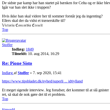
De sidste par kamp har han startet på bænken for Celta og er ikke bleve
Igår var han slet ikke i truppen?
Hvis ikke han skal videre her til sommer forstår jeg da ingenting?
Ellers skal der da vidst et trænerskifte til?
𝕍𝔦𝔠𝔱𝔬𝔯𝔦𝔞 ℭ𝔬𝔫𝔠𝔬𝔯𝔡𝔦𝔞 ℭ𝔯𝔢𝔰𝔠𝔦𝔱
Top
Stoffer
Indlæg:
1849
Tilmeldt:
10. aug 2014, 16:29
Re: Pione Sisto
Indlæg
af
Stoffer
»
7. sep 2020, 15:41
https://www.tipsbladet.dk/nyhed/superli ... idtjylland
Et meget sigende interview. Jeg forudser, det kommer til at slå gniste
ret, så skal de nok gøre det til et problem.
Top
SimonH