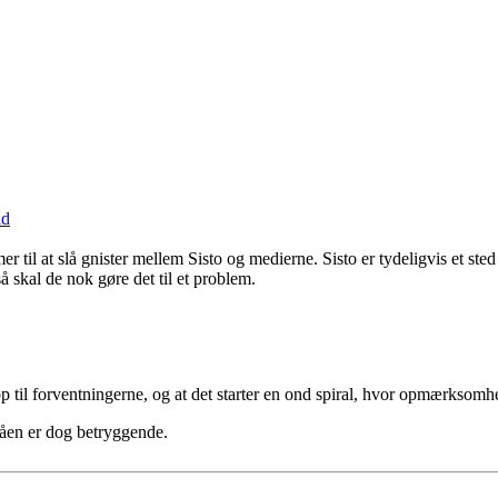
nd
 til at slå gnister mellem Sisto og medierne. Sisto er tydeligvis et sted
å skal de nok gøre det til et problem.
t op til forventningerne, og at det starter en ond spiral, hvor opmærksom
åen er dog betryggende.