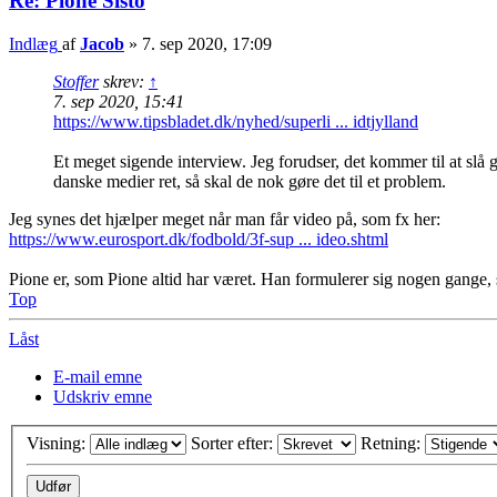
Re: Pione Sisto
Indlæg
af
Jacob
»
7. sep 2020, 17:09
Stoffer
skrev:
↑
7. sep 2020, 15:41
https://www.tipsbladet.dk/nyhed/superli ... idtjylland
Et meget sigende interview. Jeg forudser, det kommer til at slå 
danske medier ret, så skal de nok gøre det til et problem.
Jeg synes det hjælper meget når man får video på, som fx her:
https://www.eurosport.dk/fodbold/3f-sup ... ideo.shtml
Pione er, som Pione altid har været. Han formulerer sig nogen gange, s
Top
Låst
E-mail emne
Udskriv emne
Visning:
Sorter efter:
Retning: