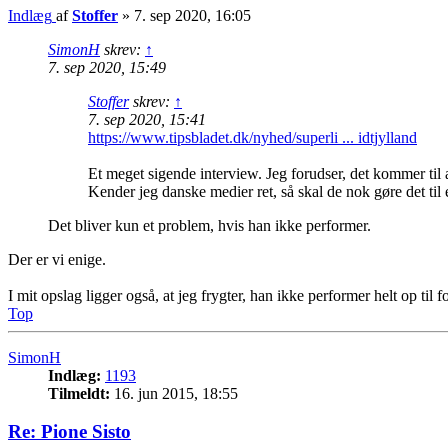
Indlæg
af
Stoffer
»
7. sep 2020, 16:05
SimonH
skrev:
↑
7. sep 2020, 15:49
Stoffer
skrev:
↑
7. sep 2020, 15:41
https://www.tipsbladet.dk/nyhed/superli ... idtjylland
Et meget sigende interview. Jeg forudser, det kommer til a
Kender jeg danske medier ret, så skal de nok gøre det til 
Det bliver kun et problem, hvis han ikke performer.
Der er vi enige.
I mit opslag ligger også, at jeg frygter, han ikke performer helt op ti
Top
SimonH
Indlæg:
1193
Tilmeldt:
16. jun 2015, 18:55
Re: Pione Sisto