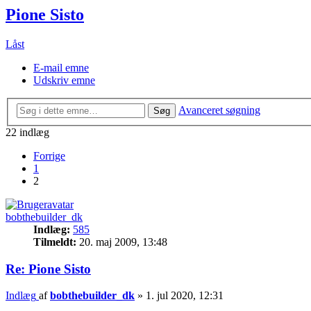
Pione Sisto
Låst
E-mail emne
Udskriv emne
Avanceret søgning
Søg
22 indlæg
Forrige
1
2
bobthebuilder_dk
Indlæg:
585
Tilmeldt:
20. maj 2009, 13:48
Re: Pione Sisto
Indlæg
af
bobthebuilder_dk
»
1. jul 2020, 12:31