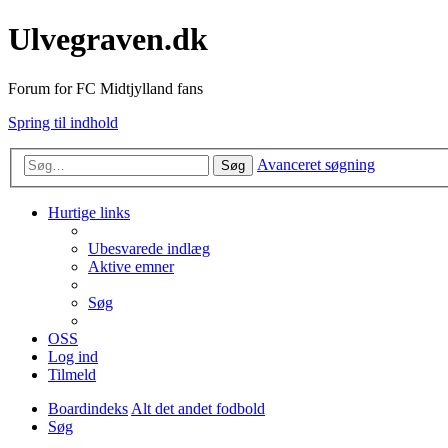
Ulvegraven.dk
Forum for FC Midtjylland fans
Spring til indhold
Avanceret søgning
Søg
Hurtige links
Ubesvarede indlæg
Aktive emner
Søg
OSS
Log ind
Tilmeld
Boardindeks
Alt det andet fodbold
Søg