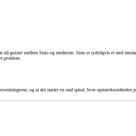
t slå gnister mellem Sisto og medierne. Sisto er tydeligvis et sted menta
et problem.
l forventningerne, og at det starter en ond spiral, hvor opmærksomheden p