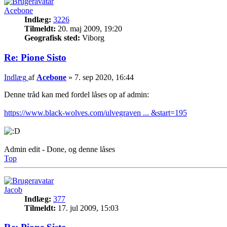
Acebone
Indlæg:
3226
Tilmeldt:
20. maj 2009, 19:20
Geografisk sted:
Viborg
Re: Pione Sisto
Indlæg
af
Acebone
»
7. sep 2020, 16:44
Denne tråd kan med fordel låses op af admin:
https://www.black-wolves.com/ulvegraven ... &start=195
Admin edit - Done, og denne låses
Top
Jacob
Indlæg:
377
Tilmeldt:
17. jul 2009, 15:03