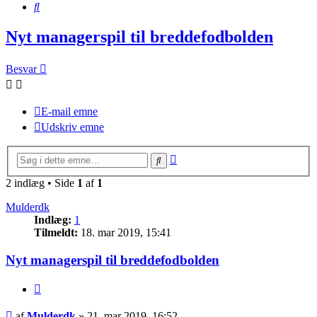
Søg
Nyt managerspil til breddefodbolden
Besvar
E-mail emne
Udskriv emne
Avanceret
Søg
søgning
2 indlæg • Side
1
af
1
Mulderdk
Indlæg:
1
Tilmeldt:
18. mar 2019, 15:41
Nyt managerspil til breddefodbolden
Citer
Indlæg
af
Mulderdk
»
21. mar 2019, 16:52