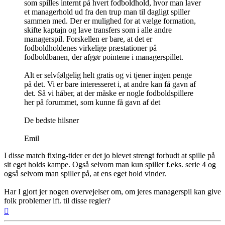
som spilles internt på hvert fodboldhold, hvor man laver
et managerhold ud fra den trup man til dagligt spiller
sammen med. Der er mulighed for at vælge formation,
skifte kaptajn og lave transfers som i alle andre
managerspil. Forskellen er bare, at det er
fodboldholdenes virkelige præstationer på
fodboldbanen, der afgør pointene i managerspillet.
Alt er selvfølgelig helt gratis og vi tjener ingen penge
på det. Vi er bare interesseret i, at andre kan få gavn af
det. Så vi håber, at der måske er nogle fodboldspillere
her på forummet, som kunne få gavn af det
De bedste hilsner
Emil
I disse match fixing-tider er det jo blevet strengt forbudt at spille på
sit eget holds kampe. Også selvom man kun spiller f.eks. serie 4 og
også selvom man spiller på, at ens eget hold vinder.
Har I gjort jer nogen overvejelser om, om jeres managerspil kan give
folk problemer ift. til disse regler?
Top