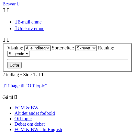
Besvar
E-mail emne
Udskriv emne
Visning:
Sorter efter:
Retning:
2 indlæg • Side
1
af
1
Tilbage til "Off topic"
Gå til
FCM & BW
Alt det andet fodbold
Off topic
Debat om debat
FCM & BW - In English