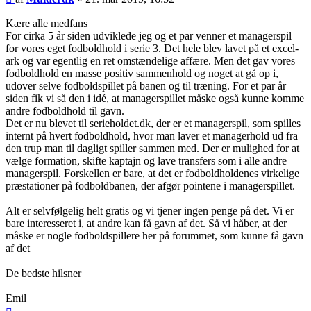
Kære alle medfans
For cirka 5 år siden udviklede jeg og et par venner et managerspil
for vores eget fodboldhold i serie 3. Det hele blev lavet på et excel-
ark og var egentlig en ret omstændelige affære. Men det gav vores
fodboldhold en masse positiv sammenhold og noget at gå op i,
udover selve fodboldspillet på banen og til træning. For et par år
siden fik vi så den i idé, at managerspillet måske også kunne komme
andre fodboldhold til gavn.
Det er nu blevet til serieholdet.dk, der er et managerspil, som spilles
internt på hvert fodboldhold, hvor man laver et managerhold ud fra
den trup man til dagligt spiller sammen med. Der er mulighed for at
vælge formation, skifte kaptajn og lave transfers som i alle andre
managerspil. Forskellen er bare, at det er fodboldholdenes virkelige
præstationer på fodboldbanen, der afgør pointene i managerspillet.
Alt er selvfølgelig helt gratis og vi tjener ingen penge på det. Vi er
bare interesseret i, at andre kan få gavn af det. Så vi håber, at der
måske er nogle fodboldspillere her på forummet, som kunne få gavn
af det
De bedste hilsner
Emil
Top