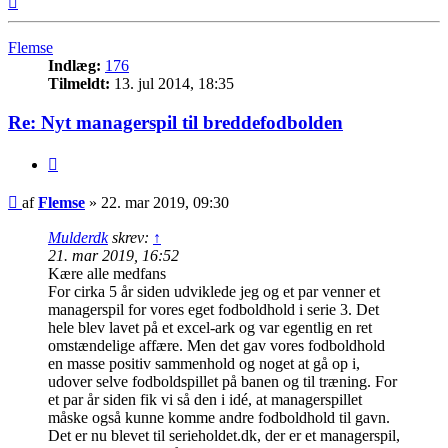
Flemse
Indlæg:
176
Tilmeldt:
13. jul 2014, 18:35
Re: Nyt managerspil til breddefodbolden
Citer
Indlæg
af
Flemse
»
22. mar 2019, 09:30
Mulderdk
skrev:
↑
21. mar 2019, 16:52
Kære alle medfans
For cirka 5 år siden udviklede jeg og et par venner et
managerspil for vores eget fodboldhold i serie 3. Det
hele blev lavet på et excel-ark og var egentlig en ret
omstændelige affære. Men det gav vores fodboldhold
en masse positiv sammenhold og noget at gå op i,
udover selve fodboldspillet på banen og til træning. For
et par år siden fik vi så den i idé, at managerspillet
måske også kunne komme andre fodboldhold til gavn.
Det er nu blevet til serieholdet.dk, der er et managerspil,