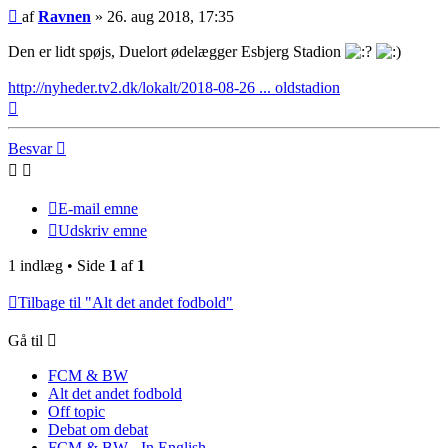
Indlæg
af
Ravnen
»
26. aug 2018, 17:35
Den er lidt spøjs, Duelort ødelægger Esbjerg Stadion
http://nyheder.tv2.dk/lokalt/2018-08-26 ... oldstadion
Top
Besvar
E-mail emne
Udskriv emne
1 indlæg • Side
1
af
1
Tilbage til "Alt det andet fodbold"
Gå til
FCM & BW
Alt det andet fodbold
Off topic
Debat om debat
FCM & BW - In English