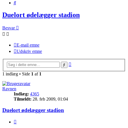
Søg
Duelort ødelægger stadion
Besvar
E-mail emne
Udskriv emne
Avanceret
Søg
søgning
1 indlæg • Side
1
af
1
Ravnen
Indlæg:
4365
Tilmeldt:
28. feb 2009, 01:04
Duelort ødelægger stadion
Citer