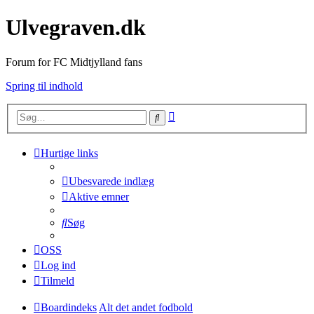
Ulvegraven.dk
Forum for FC Midtjylland fans
Spring til indhold
Avanceret
Søg
søgning
Hurtige links
Ubesvarede indlæg
Aktive emner
Søg
OSS
Log ind
Tilmeld
Boardindeks
Alt det andet fodbold