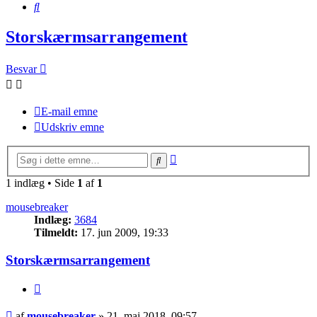
Søg
Storskærmsarrangement
Besvar
E-mail emne
Udskriv emne
Avanceret
Søg
søgning
1 indlæg • Side
1
af
1
mousebreaker
Indlæg:
3684
Tilmeldt:
17. jun 2009, 19:33
Storskærmsarrangement
Citer
Indlæg
af
mousebreaker
»
21. maj 2018, 09:57