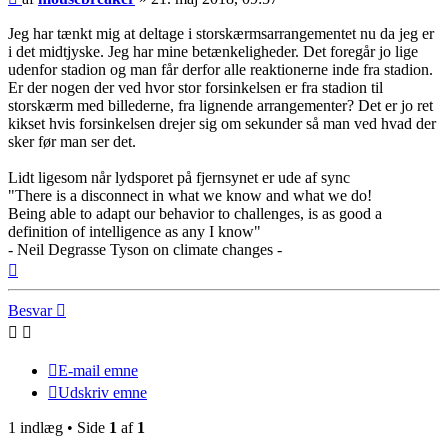
Jeg har tænkt mig at deltage i storskærmsarrangementet nu da jeg er
i det midtjyske. Jeg har mine betænkeligheder. Det foregår jo lige
udenfor stadion og man får derfor alle reaktionerne inde fra stadion.
Er der nogen der ved hvor stor forsinkelsen er fra stadion til
storskærm med billederne, fra lignende arrangementer? Det er jo ret
kikset hvis forsinkelsen drejer sig om sekunder så man ved hvad der
sker før man ser det.
Lidt ligesom når lydsporet på fjernsynet er ude af sync
"There is a disconnect in what we know and what we do!
Being able to adapt our behavior to challenges, is as good a
definition of intelligence as any I know"
- Neil Degrasse Tyson on climate changes -
Top
Besvar
E-mail emne
Udskriv emne
1 indlæg • Side
1
af
1