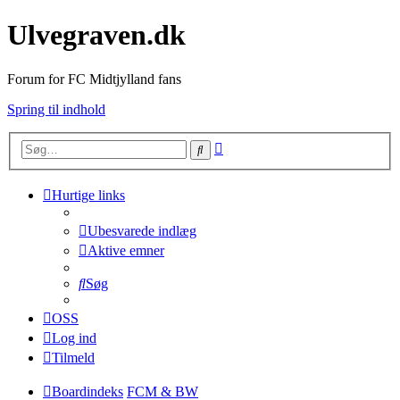
Ulvegraven.dk
Forum for FC Midtjylland fans
Spring til indhold
Avanceret
Søg
søgning
Hurtige links
Ubesvarede indlæg
Aktive emner
Søg
OSS
Log ind
Tilmeld
Boardindeks
FCM & BW