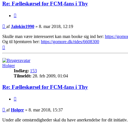
Re: Fælleskørsel for FCM-fans i Thy
Citer
Indlæg
af
Jalokin1990
»
8. mar 2018, 12:19
Skulle man være interesseret kan man booke sig ind her:
https://gomo
Og til hjemturen her:
https://gomore.dk/rides/6608300
Top
Holger
Indlæg:
153
Tilmeldt:
28. feb 2009, 01:04
Re: Fælleskørsel for FCM-fans i Thy
Citer
Indlæg
af
Holger
»
8. mar 2018, 15:37
Under alle omstændigheder skal du have anerkendelse for dit initiativ.