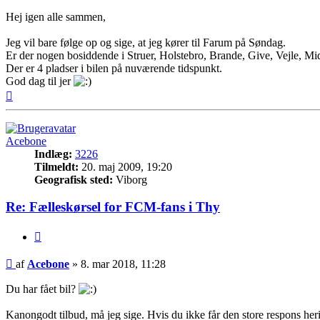
Hej igen alle sammen,
Jeg vil bare følge op og sige, at jeg kører til Farum på Søndag.
Er der nogen bosiddende i Struer, Holstebro, Brande, Give, Vejle, Mid
Der er 4 pladser i bilen på nuværende tidspunkt.
God dag til jer
Top
Acebone
Indlæg:
3226
Tilmeldt:
20. maj 2009, 19:20
Geografisk sted:
Viborg
Re: Fælleskørsel for FCM-fans i Thy
Citer
Indlæg
af
Acebone
»
8. mar 2018, 11:28
Du har fået bil?
Kanongodt tilbud, må jeg sige. Hvis du ikke får den store respons heri