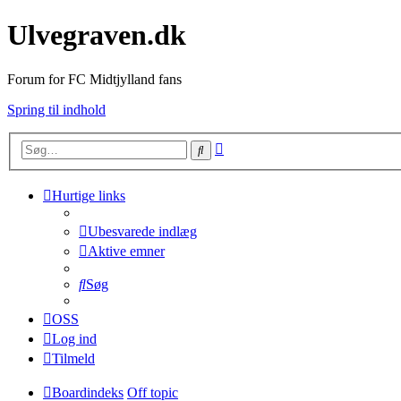
Ulvegraven.dk
Forum for FC Midtjylland fans
Spring til indhold
Avanceret
Søg
søgning
Hurtige links
Ubesvarede indlæg
Aktive emner
Søg
OSS
Log ind
Tilmeld
Boardindeks
Off topic