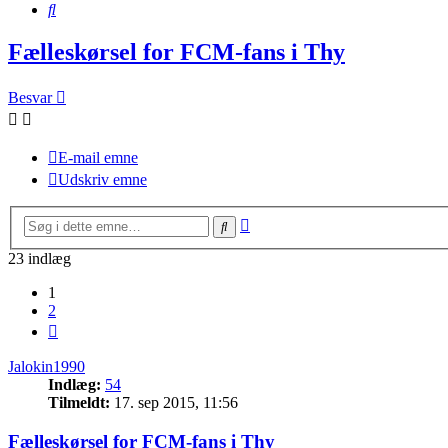
Søg
Fælleskørsel for FCM-fans i Thy
Besvar
E-mail emne
Udskriv emne
Avanceret
Søg
søgning
23 indlæg
1
2
Næste
Jalokin1990
Indlæg:
54
Tilmeldt:
17. sep 2015, 11:56
Fælleskørsel for FCM-fans i Thy