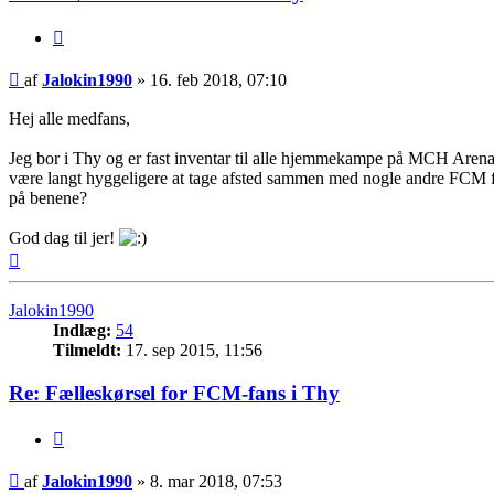
Citer
Indlæg
af
Jalokin1990
»
16. feb 2018, 07:10
Hej alle medfans,
Jeg bor i Thy og er fast inventar til alle hjemmekampe på MCH Arena. D
være langt hyggeligere at tage afsted sammen med nogle andre FCM fan
på benene?
God dag til jer!
Top
Jalokin1990
Indlæg:
54
Tilmeldt:
17. sep 2015, 11:56
Re: Fælleskørsel for FCM-fans i Thy
Citer
Indlæg
af
Jalokin1990
»
8. mar 2018, 07:53