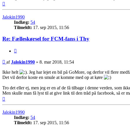
Top
Jalokin1990
Indlæg:
54
Tilmeldt:
17. sep 2015, 11:56
Re: Fælleskørsel for FCM-fans i Thy
Citer
Indlæg
af
Jalokin1990
»
8. mar 2018, 11:54
Ikke helt
. Jeg har lejet en bil på GoMore, og derfor vil flere medfa
Det vil derfor koste en smule at komme med op at køre
Tro det eller ej, men jeg er en af de få tilbage i denne verden, som ikk
Men skulle man få lyst til at give link til den tråd på facebook, så 
Top
Jalokin1990
Indlæg:
54
Tilmeldt:
17. sep 2015, 11:56