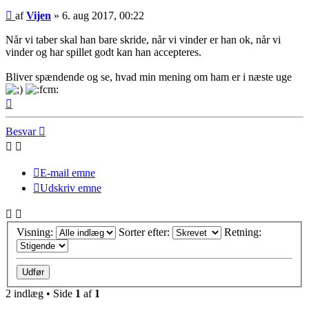
Indlæg
af
Vijen
»
6. aug 2017, 00:22
Når vi taber skal han bare skride, når vi vinder er han ok, når vi
vinder og har spillet godt kan han accepteres.
Bliver spændende og se, hvad min mening om ham er i næste uge
Top
Besvar
E-mail emne
Udskriv emne
Visning:
Sorter efter:
Retning:
2 indlæg • Side
1
af
1