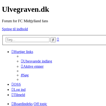
Ulvegraven.dk
Forum for FC Midtjylland fans
Spring til indhold
Avanceret
Søg
søgning
Hurtige links
Ubesvarede indlæg
Aktive emner
Søg
OSS
Log ind
Tilmeld
Boardindeks
Off topic