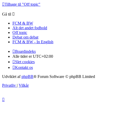
Tilbage til "Off topic"
Gå til
FCM & BW
Alt det andet fodbold
Off topic
Debat om debat
FCM & BW - In English
Boardindeks
Alle tider er
UTC+02:00
Slet cookies
Kontakt os
Udviklet af
phpBB
® Forum Software © phpBB Limited
Privatliv
|
Vilkår