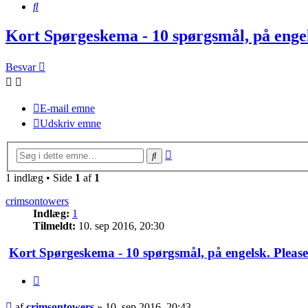
Søg
Kort Spørgeskema - 10 spørgsmål, på engel
Besvar
E-mail emne
Udskriv emne
Avanceret
Søg
søgning
1 indlæg • Side
1
af
1
crimsontowers
Indlæg:
1
Tilmeldt:
10. sep 2016, 20:30
Kort Spørgeskema - 10 spørgsmål, på engelsk. Please
Citer
Indlæg
af
crimsontowers
»
10. sep 2016, 20:43