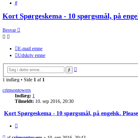
Søg
Kort Spørgeskema - 10 spørgsmål, på engel
Besvar
E-mail emne
Udskriv emne
Avanceret
Søg
søgning
1 indlæg • Side
1
af
1
crimsontowers
Indlæg:
1
Tilmeldt:
10. sep 2016, 20:30
Kort Spørgeskema - 10 spørgsmål, på engelsk. Please
Citer
Indlæg
af
crimsontowers
»
10. sep 2016, 20:43