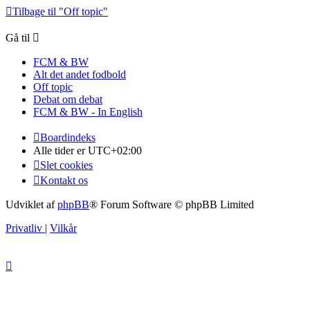
Tilbage til "Off topic"
Gå til
FCM & BW
Alt det andet fodbold
Off topic
Debat om debat
FCM & BW - In English
Boardindeks
Alle tider er
UTC+02:00
Slet cookies
Kontakt os
Udviklet af
phpBB
® Forum Software © phpBB Limited
Privatliv
|
Vilkår