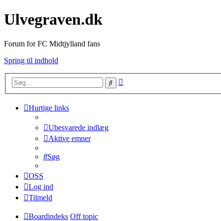
Ulvegraven.dk
Forum for FC Midtjylland fans
Spring til indhold
Avanceret
Søg
søgning
Hurtige links
Ubesvarede indlæg
Aktive emner
Søg
OSS
Log ind
Tilmeld
Boardindeks
Off topic