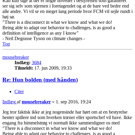
Kan kun sige at der er nogle hoveder i bestyrelsen som garanteret
ser sig selv som stjernen i foretagendet og at de bare ved bedre end
alle andre. Vi vil se en meget lang periode hvor FCM vil sejle rundt i
høj sø.
"There is a disconnect in what we know and what we do!
Being able to adapt our behavior to challenges, is as good a
definition of intelligence as any I know"
- Neil Degrasse Tyson on climate changes -
Top
mousebreaker
Indlæg:
3684
Tilmeldt:
17. jun 2009, 19:33
Re: Hun bolden (med hånden)
Citer
Indlæg
af
mousebreaker
»
1. sep 2016, 19:24
Jeg tror faktisk ikke at jeg nogensinde har hørt om at en bestyrelse
henter spillere ind som hverken træner eller sportschef vil have. Ikke
engang fra himmelstrøg vi normalt ikke sammenligner os med
"There is a disconnect in what we know and what we do!
Being able to adapt our behavior to challenges, is as good a