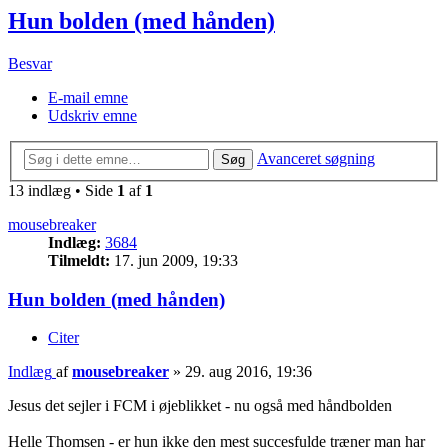
Hun bolden (med hånden)
Besvar
E-mail emne
Udskriv emne
Avanceret søgning
Søg
13 indlæg • Side
1
af
1
mousebreaker
Indlæg:
3684
Tilmeldt:
17. jun 2009, 19:33
Hun bolden (med hånden)
Citer
Indlæg
af
mousebreaker
»
29. aug 2016, 19:36
Jesus det sejler i FCM i øjeblikket - nu også med håndbolden
Helle Thomsen - er hun ikke den mest succesfulde træner man har