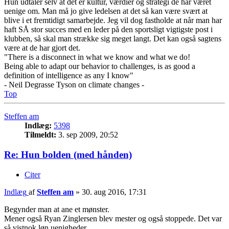
Hun udtaler selv at det er kultur, værdier og strategi de har været
uenige om. Man må jo give ledelsen at det så kan være svært at
blive i et fremtidigt samarbejde. Jeg vil dog fastholde at når man har
haft SÅ stor succes med en leder på den sportsligt vigtigste post i
klubben, så skal man strække sig meget langt. Det kan også sagtens
være at de har gjort det.
"There is a disconnect in what we know and what we do!
Being able to adapt our behavior to challenges, is as good a
definition of intelligence as any I know"
- Neil Degrasse Tyson on climate changes -
Top
Steffen am
Indlæg:
5398
Tilmeldt:
3. sep 2009, 20:52
Re: Hun bolden (med hånden)
Citer
Indlæg
af
Steffen am
»
30. aug 2016, 17:31
Begynder man at ane et mønster.
Mener også Ryan Zinglersen blev mester og også stoppede. Det var
så vistnok løn uenigheder.