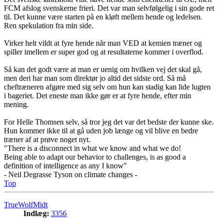
FCM afslog svenskerne frieri. Det var man selvfølgelig i sin gode ret
til. Det kunne være starten på en kløft mellem hende og ledelsen.
Ren spekulation fra min side.
Virker helt vildt at fyre hende når man VED at kemien træner og
spiller imellem er super god og at resultaterne kommer i overflod.
Så kan det godt være at man er uenig om hvilken vej det skal gå,
men deri har man som direktør jo altid det sidste ord. Så må
cheftræneren afgøre med sig selv om hun kan stadig kan lide lugten
i bageriet. Det eneste man ikke gør er at fyre hende, efter min
mening.
For Helle Thomsen selv, så tror jeg det var det bedste der kunne ske.
Hun kommer ikke til at gå uden job længe og vil blive en bedre
træner af at prøve noget nyt.
"There is a disconnect in what we know and what we do!
Being able to adapt our behavior to challenges, is as good a
definition of intelligence as any I know"
- Neil Degrasse Tyson on climate changes -
Top
TrueWolfMidt
Indlæg:
3356