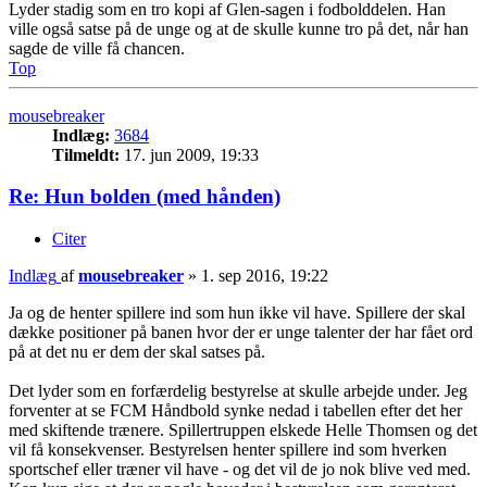
Lyder stadig som en tro kopi af Glen-sagen i fodbolddelen. Han
ville også satse på de unge og at de skulle kunne tro på det, når han
sagde de ville få chancen.
Top
mousebreaker
Indlæg:
3684
Tilmeldt:
17. jun 2009, 19:33
Re: Hun bolden (med hånden)
Citer
Indlæg
af
mousebreaker
»
1. sep 2016, 19:22
Ja og de henter spillere ind som hun ikke vil have. Spillere der skal
dække positioner på banen hvor der er unge talenter der har fået ord
på at det nu er dem der skal satses på.
Det lyder som en forfærdelig bestyrelse at skulle arbejde under. Jeg
forventer at se FCM Håndbold synke nedad i tabellen efter det her
med skiftende trænere. Spillertruppen elskede Helle Thomsen og det
vil få konsekvenser. Bestyrelsen henter spillere ind som hverken
sportschef eller træner vil have - og det vil de jo nok blive ved med.