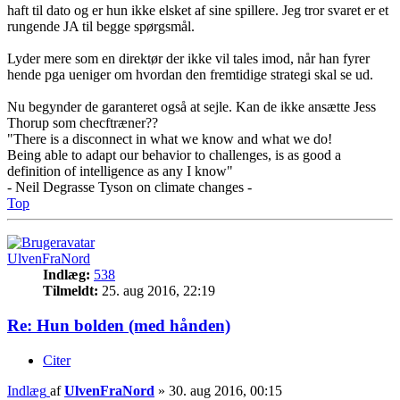
haft til dato og er hun ikke elsket af sine spillere. Jeg tror svaret er et
rungende JA til begge spørgsmål.
Lyder mere som en direktør der ikke vil tales imod, når han fyrer
hende pga ueniger om hvordan den fremtidige strategi skal se ud.
Nu begynder de garanteret også at sejle. Kan de ikke ansætte Jess
Thorup som checftræner??
"There is a disconnect in what we know and what we do!
Being able to adapt our behavior to challenges, is as good a
definition of intelligence as any I know"
- Neil Degrasse Tyson on climate changes -
Top
UlvenFraNord
Indlæg:
538
Tilmeldt:
25. aug 2016, 22:19
Re: Hun bolden (med hånden)
Citer
Indlæg
af
UlvenFraNord
»
30. aug 2016, 00:15