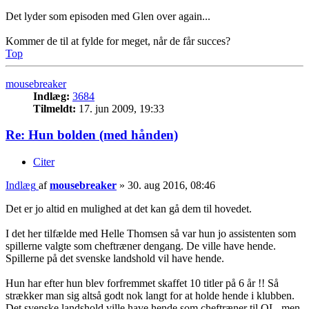
Det lyder som episoden med Glen over again...
Kommer de til at fylde for meget, når de får succes?
Top
mousebreaker
Indlæg:
3684
Tilmeldt:
17. jun 2009, 19:33
Re: Hun bolden (med hånden)
Citer
Indlæg
af
mousebreaker
»
30. aug 2016, 08:46
Det er jo altid en mulighed at det kan gå dem til hovedet.
I det her tilfælde med Helle Thomsen så var hun jo assistenten som
spillerne valgte som cheftræner dengang. De ville have hende.
Spillerne på det svenske landshold vil have hende.
Hun har efter hun blev forfremmet skaffet 10 titler på 6 år !! Så
strækker man sig altså godt nok langt for at holde hende i klubben.
Det svenske landshold ville have hende som cheftræner til OL, men