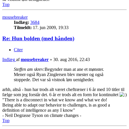
Top
mousebreaker
Indlæg:
3684
Tilmeldt:
17. jun 2009, 19:33
Re: Hun bolden (med hånden)
Citer
Indlæg
af
mousebreaker
»
30. aug 2016, 22:43
Steffen am skrev:
Begynder man at ane et mønster.
Mener også Ryan Zinglersen blev mester og også
stoppede. Det var så vistnok løn uenigheder.
arhh, altså - hun har trods alt været cheftræner i 6 år med 10 titler til
fælge som jeg forstår det. 6 år er trods alt en form for kontinuitet
"There is a disconnect in what we know and what we do!
Being able to adapt our behavior to challenges, is as good a
definition of intelligence as any I know"
- Neil Degrasse Tyson on climate changes -
Top