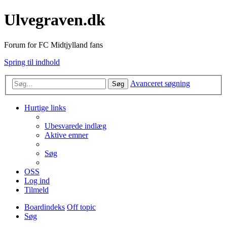
Ulvegraven.dk
Forum for FC Midtjylland fans
Spring til indhold
Avanceret søgning
Søg
Hurtige links
Ubesvarede indlæg
Aktive emner
Søg
OSS
Log ind
Tilmeld
Boardindeks
Off topic
Søg