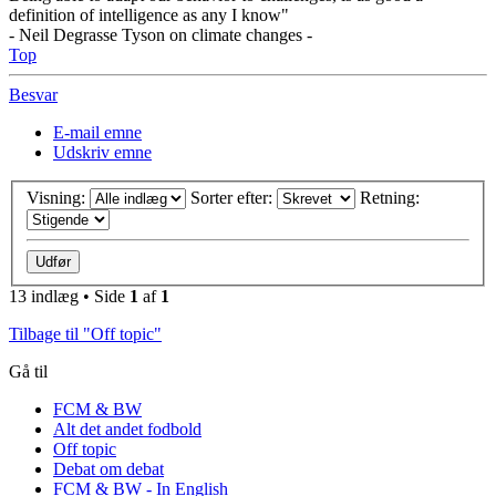
definition of intelligence as any I know"
- Neil Degrasse Tyson on climate changes -
Top
Besvar
E-mail emne
Udskriv emne
Visning:
Sorter efter:
Retning:
13 indlæg • Side
1
af
1
Tilbage til "Off topic"
Gå til
FCM & BW
Alt det andet fodbold
Off topic
Debat om debat
FCM & BW - In English