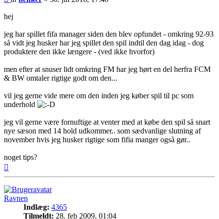
hej
jeg har spillet fifa manager siden den blev opfundet - omkring 92-93
så vidt jeg husker har jeg spillet den spil indtil den dag idag - dog
produktere den ikke længere - (ved ikke hvorfor)
men efter at snuser lidt omkring FM har jeg hørt en del herfra FCM
& BW omtaler rigtige godt om den...
vil jeg gerne vide mere om den inden jeg køber spil til pc som
underhold
jeg vil gerne være fornuftige at venter med at købe den spil så snart
nye sæson med 14 hold udkommer.. som sædvanlige slutning af
november hvis jeg husker rigtige som fifia manger også gør..
noget tips?
Top
Ravnen
Indlæg:
4365
Tilmeldt:
28. feb 2009, 01:04