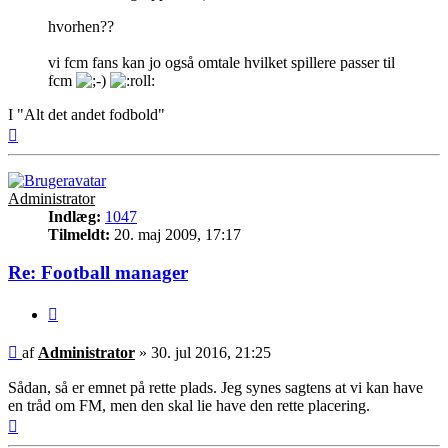
hvorhen??
vi fcm fans kan jo også omtale hvilket spillere passer til
fcm
I "Alt det andet fodbold"
Top
Administrator
Indlæg:
1047
Tilmeldt:
20. maj 2009, 17:17
Re: Football manager
Citer
Indlæg
af
Administrator
»
30. jul 2016, 21:25
Sådan, så er emnet på rette plads. Jeg synes sagtens at vi kan have
en tråd om FM, men den skal lie have den rette placering.
Top