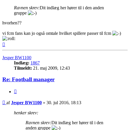
Ravnen skrev:
Dit indlæg her hører til i den anden
gruppe
hvorhen??
vi fcm fans kan jo også omtale hvilket spillere passer til fcm
Top
Jesper BW1100
Indlæg:
1867
Tilmeldt:
21. maj 2009, 12:43
Re: Football manager
Citer
Indlæg
af
Jesper BW1100
»
30. jul 2016, 18:13
henker skrev:
Ravnen skrev:
Dit indlæg her hører til i den
anden gruppe