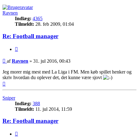
Ravnen
Indlæg:
4365
Tilmeldt:
28. feb 2009, 01:04
Re: Football manager
Citer
Indlæg
af
Ravnen
»
31. jul 2016, 00:43
Jeg morer mig mest med La Liga i FM. Men køb spillet henker og
skriv hvordan du oplever det, det kunne være sjovt
Top
Sniper
Indlæg:
388
Tilmeldt:
11. jul 2014, 11:59
Re: Football manager
Citer