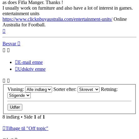
as does Fifia Manger. Thanks !
I usually work on furniture and also have a lot of interest in games.
entertainment units
https://www.clicknbuyaustralia.com/entertainment-units/
Online
Australia for Football.
Top
Besvar
E-mail emne
Udskriv emne
Visning:
Sorter efter:
Retning:
8 indlæg • Side
1
af
1
Tilbage til "Off topic"