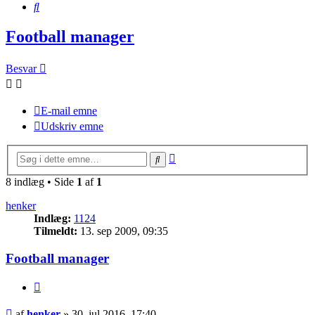
Søg
Football manager
Besvar
E-mail emne
Udskriv emne
Avanceret
Søg
søgning
8 indlæg • Side
1
af
1
henker
Indlæg:
1124
Tilmeldt:
13. sep 2009, 09:35
Football manager
Citer
Indlæg
af
henker
»
30. jul 2016, 17:40