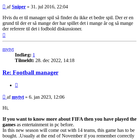
Indlæg
af
Sniper
»
31. jul 2016, 22:04
Hvis du er til manager spil så finder du ikke et bedre spil. Der er en
grund til der er så mange der har spillet det i mange år og så mange
der referere til det i fodbold diskussioner.
Top
mytyt
Indlæg:
1
Tilmeldt:
28. dec 2022, 14:18
Re: Football manager
Citer
Indlæg
af
mytyt
»
6. jan 2023, 12:06
Hi,
If you want to know more about FIFA then you have played the
games
as entertainment in pc before.
In this new season will come out with 14 teams, this game has to be
bought. .Usually at the end of November if you remember correctly