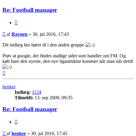
Re: Football manager
Citer
Indlæg
af
Ravnen
»
30. jul 2016, 17:43
Dit indlæg her hører til i den anden gruppe
Prøv at google, der findes utallige sider som handler om FM. Og
køb bare den nyeste, den nye ligastruktur kommer når man når dertil
Top
henker
Indlæg:
1124
Tilmeldt:
13. sep 2009, 09:35
Re: Football manager
Citer
Indlæg
af
henker
»
30. jul 2016, 17:45