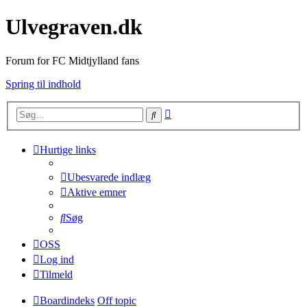
Ulvegraven.dk
Forum for FC Midtjylland fans
Spring til indhold
Avanceret
Søg
søgning
Hurtige links
Ubesvarede indlæg
Aktive emner
Søg
OSS
Log ind
Tilmeld
Boardindeks
Off topic