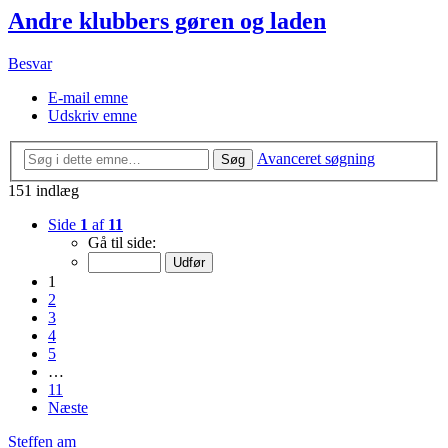
Andre klubbers gøren og laden
Besvar
E-mail emne
Udskriv emne
Avanceret søgning
Søg
151 indlæg
Side
1
af
11
Gå til side:
1
2
3
4
5
…
11
Næste
Steffen am