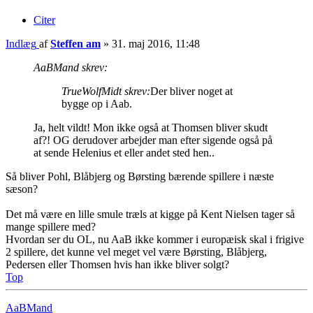
Citer
Indlæg
af
Steffen am
»
31. maj 2016, 11:48
AaBMand skrev:
TrueWolfMidt skrev:
Der bliver noget at
bygge op i Aab.
Ja, helt vildt! Mon ikke også at Thomsen bliver skudt
af?! OG derudover arbejder man efter sigende også på
at sende Helenius et eller andet sted hen..
Så bliver Pohl, Blåbjerg og Børsting bærende spillere i næste
sæson?
Det må være en lille smule træls at kigge på Kent Nielsen tager så
mange spillere med?
Hvordan ser du OL, nu AaB ikke kommer i europæisk skal i frigive
2 spillere, det kunne vel meget vel være Børsting, Blåbjerg,
Pedersen eller Thomsen hvis han ikke bliver solgt?
Top
AaBMand