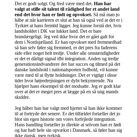
Det er godt solgt. Og fred være med det.
Han har
valgt at stille sit talent til rådighed for et andet land
end det hvor han er født og opvokset.
Så må man jo
håbe at når karrieren er slut at han så også ved at det er i
Tyrkiet at hans fremtid ligger. Jeg kunne forstå det, hvis
landsholdet i DK var lukket land. Det er bare
brandærgeligt. Jeg ved ikke hvor det er gået galt for
dem i Nordsjælland. Er han opvokset med fremmedhad
så han selv føler sig fremmed, er det pres fra faderens
side eller noget helt tredje. Under alle omstændigheder
er det et dårligt signal ifht integration. Anden og tredje
generationsindvandrere der har succes og tilmed på det
danske landshold i nationalsporten fodbold, vil kunne
være med til at flytte holdninger. Det er vigtigt i disse
tider hvor højredrejningen er dybt bekymrende. Nu
hjælper hans eksempel til det modsatte. Jeg er godt klar
over at det er meget pres at lægge på en så ung mands
skuldre.
Jeg håber han har valgt med hjertet så han ikke kommer
til at fortryde det senere. Er det tilfældet fortæller det jo
blot sin egen historie om vores forfejlede integration.
Hans handling fortæller jo direkte at selvom han er født
og har haft hele sin opvækst i Danmark, så føler han sig
ikke dansk, men tyrkisk.