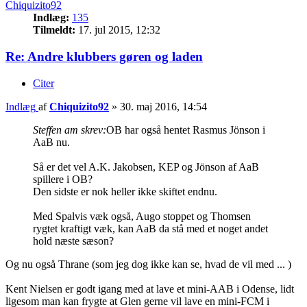
Chiquizito92
Indlæg:
135
Tilmeldt:
17. jul 2015, 12:32
Re: Andre klubbers gøren og laden
Citer
Indlæg
af
Chiquizito92
»
30. maj 2016, 14:54
Steffen am skrev:
OB har også hentet Rasmus Jönson i
AaB nu.
Så er det vel A.K. Jakobsen, KEP og Jönson af AaB
spillere i OB?
Den sidste er nok heller ikke skiftet endnu.
Med Spalvis væk også, Augo stoppet og Thomsen
rygtet kraftigt væk, kan AaB da stå med et noget andet
hold næste sæson?
Og nu også Thrane (som jeg dog ikke kan se, hvad de vil med ... )
Kent Nielsen er godt igang med at lave et mini-AAB i Odense, lidt
ligesom man kan frygte at Glen gerne vil lave en mini-FCM i