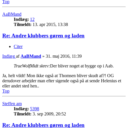
Top
AaBMand
Indlæg:
12
Tilmeldt:
13. apr 2015, 13:38
Re: Andre klubbers gøren og laden
Citer
Indlæg
af
AaBMand
»
31. maj 2016, 11:39
TrueWolfMidt skrev:
Der bliver noget at bygge op i Aab.
Ja, helt vildt! Mon ikke også at Thomsen bliver skudt af?! OG
derudover arbejder man efter sigende også på at sende Helenius et
eller andet sted hen..
Top
Steffen am
Indlæg:
5398
Tilmeldt:
3. sep 2009, 20:52
Re: Andre klubbers gøren og laden