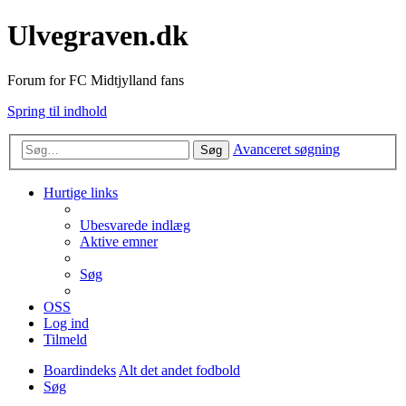
Ulvegraven.dk
Forum for FC Midtjylland fans
Spring til indhold
Avanceret søgning
Søg
Hurtige links
Ubesvarede indlæg
Aktive emner
Søg
OSS
Log ind
Tilmeld
Boardindeks
Alt det andet fodbold
Søg