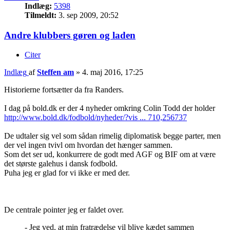
Indlæg:
5398
Tilmeldt:
3. sep 2009, 20:52
Andre klubbers gøren og laden
Citer
Indlæg
af
Steffen am
»
4. maj 2016, 17:25
Historierne fortsætter da fra Randers.
I dag på bold.dk er der 4 nyheder omkring Colin Todd der holder
http://www.bold.dk/fodbold/nyheder/?vis ... 710,256737
De udtaler sig vel som sådan rimelig diplomatisk begge parter, men
der vel ingen tvivl om hvordan det hænger sammen.
Som det ser ud, konkurrere de godt med AGF og BIF om at være
det største galehus i dansk fodbold.
Puha jeg er glad for vi ikke er med der.
De centrale pointer jeg er faldet over.
- Jeg ved, at min fratrædelse vil blive kædet sammen