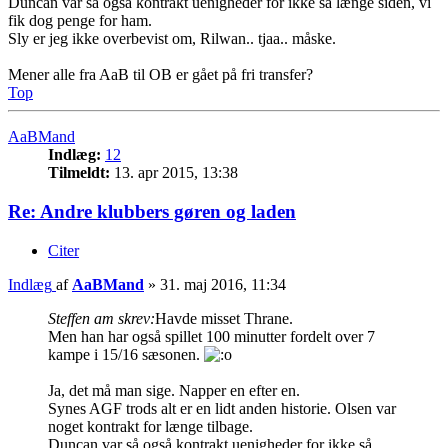
Duncan var så også kontrakt uenigheder for ikke så længe siden, vi
fik dog penge for ham.
Sly er jeg ikke overbevist om, Rilwan.. tjaa.. måske.
Mener alle fra AaB til OB er gået på fri transfer?
Top
AaBMand
Indlæg:
12
Tilmeldt:
13. apr 2015, 13:38
Re: Andre klubbers gøren og laden
Citer
Indlæg
af
AaBMand
»
31. maj 2016, 11:34
Steffen am skrev:
Havde misset Thrane.
Men han har også spillet 100 minutter fordelt over 7
kampe i 15/16 sæsonen.
Ja, det må man sige. Napper en efter en.
Synes AGF trods alt er en lidt anden historie. Olsen var
noget kontrakt for længe tilbage.
Duncan var så også kontrakt uenigheder for ikke så