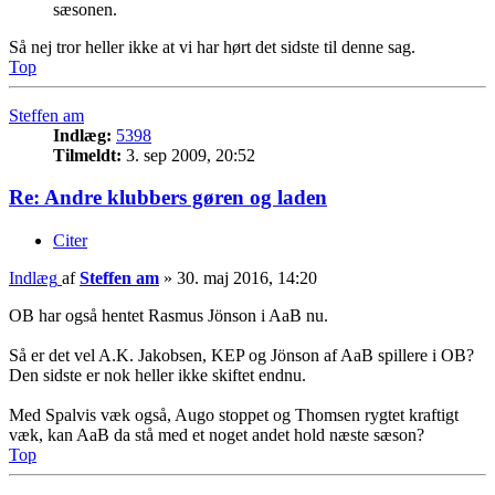
sæsonen.
Så nej tror heller ikke at vi har hørt det sidste til denne sag.
Top
Steffen am
Indlæg:
5398
Tilmeldt:
3. sep 2009, 20:52
Re: Andre klubbers gøren og laden
Citer
Indlæg
af
Steffen am
»
30. maj 2016, 14:20
OB har også hentet Rasmus Jönson i AaB nu.
Så er det vel A.K. Jakobsen, KEP og Jönson af AaB spillere i OB?
Den sidste er nok heller ikke skiftet endnu.
Med Spalvis væk også, Augo stoppet og Thomsen rygtet kraftigt
væk, kan AaB da stå med et noget andet hold næste sæson?
Top