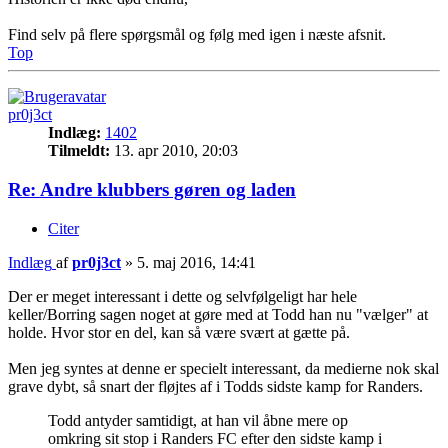
Find selv på flere spørgsmål og følg med igen i næste afsnit.
Top
pr0j3ct
Indlæg:
1402
Tilmeldt:
13. apr 2010, 20:03
Re: Andre klubbers gøren og laden
Citer
Indlæg
af
pr0j3ct
»
5. maj 2016, 14:41
Der er meget interessant i dette og selvfølgeligt har hele
keller/Borring sagen noget at gøre med at Todd han nu "vælger" at
holde. Hvor stor en del, kan så være svært at gætte på.
Men jeg syntes at denne er specielt interessant, da medierne nok skal
grave dybt, så snart der fløjtes af i Todds sidste kamp for Randers.
Todd antyder samtidigt, at han vil åbne mere op
omkring sit stop i Randers FC efter den sidste kamp i