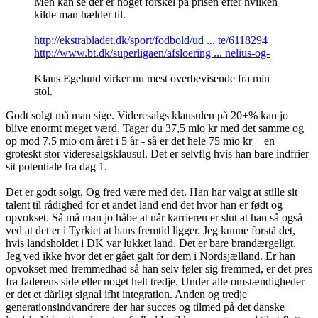
Men kan se der er noget forskel på prisen efter hvilken
kilde man hælder til.
http://ekstrabladet.dk/sport/fodbold/ud ... te/6118294
http://www.bt.dk/superligaen/afsloering ... nelius-og-
Klaus Egelund virker nu mest overbevisende fra min
stol.
Godt solgt må man sige. Videresalgs klausulen på 20+% kan jo
blive enormt meget værd. Tager du 37,5 mio kr med det samme og
op mod 7,5 mio om året i 5 år - så er det hele 75 mio kr + en
groteskt stor videresalgsklausul. Det er selvflg hvis han bare indfrier
sit potentiale fra dag 1.
Det er godt solgt. Og fred være med det. Han har valgt at stille sit
talent til rådighed for et andet land end det hvor han er født og
opvokset. Så må man jo håbe at når karrieren er slut at han så også
ved at det er i Tyrkiet at hans fremtid ligger. Jeg kunne forstå det,
hvis landsholdet i DK var lukket land. Det er bare brandærgeligt.
Jeg ved ikke hvor det er gået galt for dem i Nordsjælland. Er han
opvokset med fremmedhad så han selv føler sig fremmed, er det pres
fra faderens side eller noget helt tredje. Under alle omstændigheder
er det et dårligt signal ifht integration. Anden og tredje
generationsindvandrere der har succes og tilmed på det danske