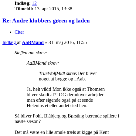
Indlæg:
12
Tilmeldt:
13. apr 2015, 13:38
Re: Andre klubbers gøren og laden
Citer
Indlæg
af
AaBMand
»
31. maj 2016, 11:55
Steffen am skrev:
AaBMand skrev:
TrueWolfMidt skrev:
Der bliver
noget at bygge op i Aab.
Ja, helt vildt! Mon ikke også at Thomsen
bliver skudt af?! OG derudover arbejder
man efter sigende også på at sende
Helenius et eller andet sted hen..
Så bliver Pohl, Blåbjerg og Børsting bærende spillere i
næste sæson?
Det må være en lille smule træls at kigge på Kent