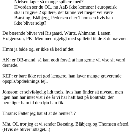
Nielsen tager så mange spillere med?
Hvordan ser du OL, nu AaB ikke kommer i europæisk
skal i frigive 2 spillere, det kunne vel meget vel være
Børsting, Blåbjerg, Pedersen eller Thomsen hvis han
ikke bliver solgt?
De bærende bliver vel Risgaard, Würtz, Ahlmann, Larsen,
Holgersson, PK. Men med rigeligt med spilletid til de 3 du nævner.
Hmm ja både og, er ikke så ked af det.
AK: er OB-mand, så kan godt forstå at han gerne vil vise sit værd
dernede.
KEP: er bare ikke ret god længere, han laver mange graverende
opspils/opdæknings fejl.
Jönsson: er selvfølgelig lidt træls, hvis han finder sit niveau, men
igen han har intet vist i de år vi har haft fast på kontrakt, der
berettiger ham til den løn han fik.
Thrane: Fatter jeg hat af at de henter?!?
Mht. OL tror jeg at vi sender Børsting, Blåbjerg og Thomsen afsted.
(Hvis de bliver udtaget...)