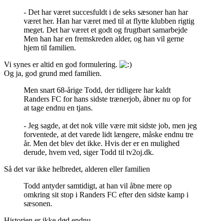
- Det har været succesfuldt i de seks sæsoner han har
været her. Han har været med til at flytte klubben rigtig
meget. Det har været et godt og frugtbart samarbejde
Men han har en fremskreden alder, og han vil gerne
hjem til familien.
Vi synes er altid en god formulering.
Og ja, god grund med familien.
Men snart 68-årige Todd, der tidligere har kaldt
Randers FC for hans sidste trænerjob, åbner nu op for
at tage endnu en tjans.
- Jeg sagde, at det nok ville være mit sidste job, men jeg
forventede, at det varede lidt længere, måske endnu tre
år. Men det blev det ikke. Hvis der er en mulighed
derude, hvem ved, siger Todd til tv2oj.dk.
Så det var ikke helbredet, alderen eller familien
Todd antyder samtidigt, at han vil åbne mere op
omkring sit stop i Randers FC efter den sidste kamp i
sæsonen.
Historien er ikke død endnu,