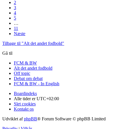
2
3
4
5
…
11
Næste
Tilbage til "Alt det andet fodbold"
Gå til
FCM & BW
Alt det andet fodbold
Off topic
Debat om debat
FCM & BW - In English
Boardindeks
Alle tider er
UTC+02:00
Slet cookies
Kontakt os
Udviklet af
phpBB
® Forum Software © phpBB Limited
Privatliv
|
Vilkår