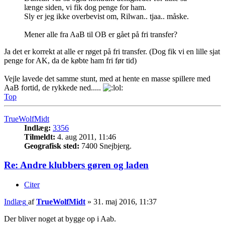
længe siden, vi fik dog penge for ham.
Sly er jeg ikke overbevist om, Rilwan.. tjaa.. måske.
Mener alle fra AaB til OB er gået på fri transfer?
Ja det er korrekt at alle er røget på fri transfer. (Dog fik vi en lille sjat
penge for AK, da de købte ham fri før tid)
Vejle lavede det samme stunt, med at hente en masse spillere med
AaB fortid, de rykkede ned.....
Top
TrueWolfMidt
Indlæg:
3356
Tilmeldt:
4. aug 2011, 11:46
Geografisk sted:
7400 Snejbjerg.
Re: Andre klubbers gøren og laden
Citer
Indlæg
af
TrueWolfMidt
»
31. maj 2016, 11:37
Der bliver noget at bygge op i Aab.