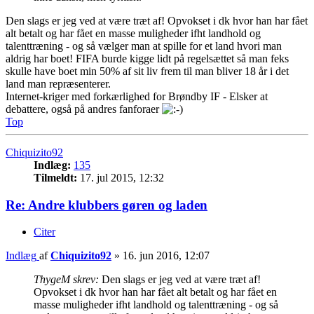
Den slags er jeg ved at være træt af! Opvokset i dk hvor han har fået
alt betalt og har fået en masse muligheder ifht landhold og
talenttræning - og så vælger man at spille for et land hvori man
aldrig har boet! FIFA burde kigge lidt på regelsættet så man feks
skulle have boet min 50% af sit liv frem til man bliver 18 år i det
land man repræsenterer.
Internet-kriger med forkærlighed for Brøndby IF - Elsker at
debattere, også på andres fanforaer
Top
Chiquizito92
Indlæg:
135
Tilmeldt:
17. jul 2015, 12:32
Re: Andre klubbers gøren og laden
Citer
Indlæg
af
Chiquizito92
»
16. jun 2016, 12:07
ThygeM skrev:
Den slags er jeg ved at være træt af!
Opvokset i dk hvor han har fået alt betalt og har fået en
masse muligheder ifht landhold og talenttræning - og så