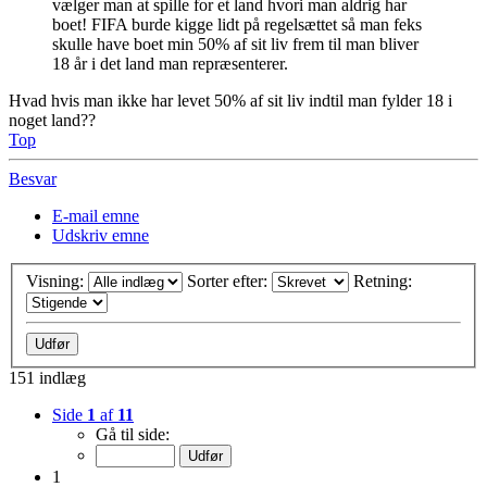
vælger man at spille for et land hvori man aldrig har
boet! FIFA burde kigge lidt på regelsættet så man feks
skulle have boet min 50% af sit liv frem til man bliver
18 år i det land man repræsenterer.
Hvad hvis man ikke har levet 50% af sit liv indtil man fylder 18 i
noget land??
Top
Besvar
E-mail emne
Udskriv emne
Visning:
Sorter efter:
Retning:
151 indlæg
Side
1
af
11
Gå til side:
1