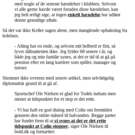
med nogle af de seneste hændelser i klubben. Selvom
vi alle gerne havde været foruden disse hændelser, kan
jeg helt ærligt sige, at ingen
enkelt hændelse
har udløst
denne gensidige aftale.
Så det var ikke Keller sagen alene, men manglende opbakning fra
ledelsen.
- Alting har en ende, og selvom mit helbred er fint, så
lyver dåbsattesten ikke. Jeg fylder 68 senere i år, og
både jeg og min familie synes, at det er tid til at gå på
pension efter en lang karriere som spiller, manager og
træner.
Stemmer ikke overens med senere artikel, men selvfølgelig
diplomatisk grund til at gå af.
Sportschef Ole Nielsen er glad for Todds indsats men
mener at tidspunktet for et stop er det rette.
- Vi har haft en god dialog med Colin om fremtiden
gennem den sidste måned til halvanden. Begge parter
har fundet frem til at
vi synes at det er det rette
tidspunkt at Colin stopper
, siger Ole Nielsen til
bold.dk og fortsætter: