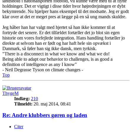
landshold i nationalsporten fodbold, vil kunne være med til at flytte
holdninger. Det er vigtigt i disse tider hvor højredrejningen er dybt
bekymrende. Nu hjælper hans eksempel til det modsatte. Jeg er godt
klar over at det er meget pres at lægge på en så ung mands skuldre.
Jeg håber han har valgt med hjertet så han ikke kommer til at
fortryde det senere. Er det tilfældet fortæller det jo blot sin egen
historie om vores forfejlede integration. Hans handling fortæller jo
direkte at selvom han er født og har haft hele sin opvækst i
Danmark, så føler han sig ikke dansk, men tyrkisk.
"There is a disconnect in what we know and what we do!
Being able to adapt our behavior to challenges, is as good a
definition of intelligence as any I know"
- Neil Degrasse Tyson on climate changes -
Top
ThygeM
Indlæg:
210
Tilmeldt:
20. maj 2014, 08:41
Re: Andre klubbers gøren og laden
Citer