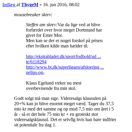
Indlæg
af
ThygeM
»
16. jun 2016, 08:02
mousebreaker skrev:
Steffen am skrev:
Var da lige ved at blive
forfærdet over hvor meget Dortmund har
givet for Emre Mor.
Men kan se der er noget forskel på prisen
efter hvilken kilde man hælder til.
http://ekstrabladet.dk/sport/fodbold/ud ...
te/6118294
http://www.bt.dk/superligaen/afsloering ...
nelius-og-
Klaus Egelund virker nu mest
overbevisende fra min stol.
Godt solgt må man sige. Videresalgs klausulen på
20+% kan jo blive enormt meget værd. Tager du 37,5
mio kr med det samme og op mod 7,5 mio om året i 5
år - så er det hele 75 mio kr + en groteskt stor
videresalgsklausul. Det er selvflg hvis han bare indfrier
sit potentiale fra dag 1.