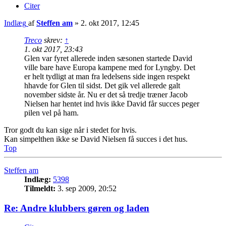
Citer
Indlæg
af
Steffen am
»
2. okt 2017, 12:45
Treco
skrev:
↑
1. okt 2017, 23:43
Glen var fyret allerede inden sæsonen startede David
ville bare have Europa kampene med for Lyngby. Det
er helt tydligt at man fra ledelsens side ingen respekt
hhavde for Glen til sidst. Det gik vel allerede galt
november sidste år. Nu er det så tredje træner Jacob
Nielsen har hentet ind hvis ikke David får succes peger
pilen vel på ham.
Tror godt du kan sige når i stedet for hvis.
Kan simpelthen ikke se David Nielsen få succes i det hus.
Top
Steffen am
Indlæg:
5398
Tilmeldt:
3. sep 2009, 20:52
Re: Andre klubbers gøren og laden