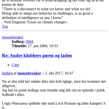
de to komme overens var et tema dengang og det viste sig så at det
kunne de ikke.
"There is a disconnect in what we know and what we do!
Being able to adapt our behavior to challenges, is as good a
definition of intelligence as any I know"
- Neil Degrasse Tyson on climate changes -
Top
mousebreaker
Indlæg:
3684
Tilmeldt:
17. jun 2009, 19:33
Re: Andre klubbers gøren og laden
Citer
Indlæg
af
mousebreaker
»
2. okt 2017, 16:47
Nu er den tråd her måske ikke den helt rigtige, men her kommer det
alligevel..
Jeg har en polsk kollega som fortalte mig lidt om en episode i polsk
fodbold i aftes.
Legia Warszawa spillede ude mod Lech Poznan og tabte kampen 3-
0.