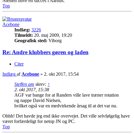
Nielsen blive en succes i Aarhus.
Top
Acebone
Indlæg:
3226
Tilmeldt:
20. maj 2009, 19:20
Geografisk sted:
Viborg
Re: Andre klubbers gøren og laden
Citer
Indlæg
af
Acebone
»
2. okt 2017, 15:54
Steffen am
skrev:
↑
2. okt 2017, 15:38
AGF var bange for at Randers ville lave træner rotation
og nappe David Nielsen,
hvilket også var en medvirkende årsag til at det var nu.
Ohhh! Det havde jeg end ikke overvejet. Det ville selvfølgelig have
været forfærdeligt for netop JN og PC.
Top