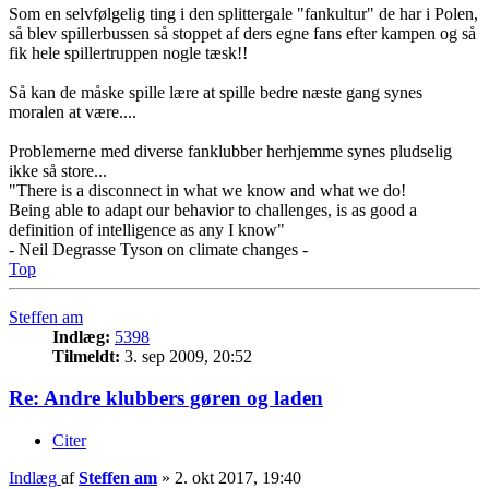
Som en selvfølgelig ting i den splittergale "fankultur" de har i Polen,
så blev spillerbussen så stoppet af ders egne fans efter kampen og så
fik hele spillertruppen nogle tæsk!!
Så kan de måske spille lære at spille bedre næste gang synes
moralen at være....
Problemerne med diverse fanklubber herhjemme synes pludselig
ikke så store...
"There is a disconnect in what we know and what we do!
Being able to adapt our behavior to challenges, is as good a
definition of intelligence as any I know"
- Neil Degrasse Tyson on climate changes -
Top
Steffen am
Indlæg:
5398
Tilmeldt:
3. sep 2009, 20:52
Re: Andre klubbers gøren og laden
Citer
Indlæg
af
Steffen am
»
2. okt 2017, 19:40