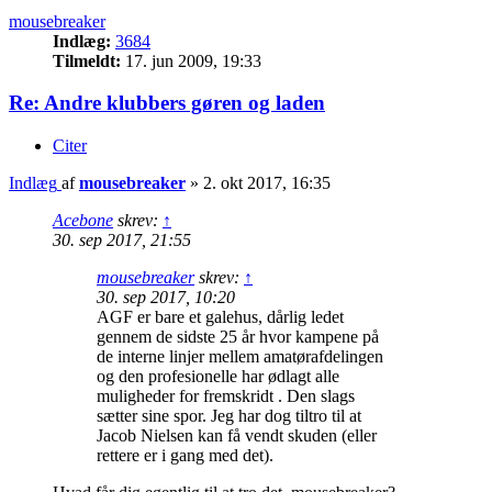
mousebreaker
Indlæg:
3684
Tilmeldt:
17. jun 2009, 19:33
Re: Andre klubbers gøren og laden
Citer
Indlæg
af
mousebreaker
»
2. okt 2017, 16:35
Acebone
skrev:
↑
30. sep 2017, 21:55
mousebreaker
skrev:
↑
30. sep 2017, 10:20
AGF er bare et galehus, dårlig ledet
gennem de sidste 25 år hvor kampene på
de interne linjer mellem amatørafdelingen
og den profesionelle har ødlagt alle
muligheder for fremskridt . Den slags
sætter sine spor. Jeg har dog tiltro til at
Jacob Nielsen kan få vendt skuden (eller
rettere er i gang med det).