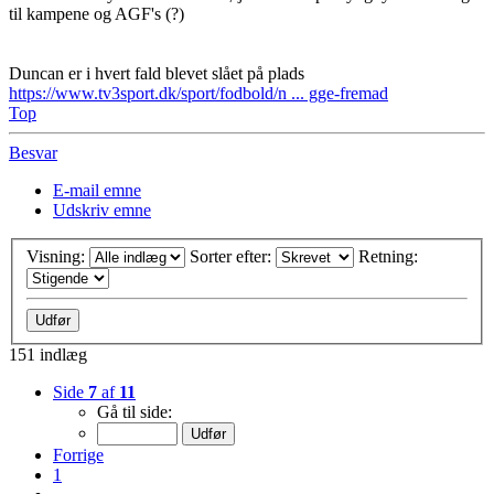
til kampene og AGF's (?)
Duncan er i hvert fald blevet slået på plads
https://www.tv3sport.dk/sport/fodbold/n ... gge-fremad
Top
Besvar
E-mail emne
Udskriv emne
Visning:
Sorter efter:
Retning:
151 indlæg
Side
7
af
11
Gå til side:
Forrige
1