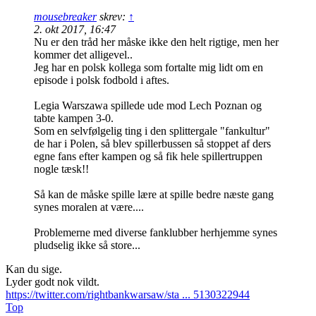
mousebreaker
skrev:
↑
2. okt 2017, 16:47
Nu er den tråd her måske ikke den helt rigtige, men her
kommer det alligevel..
Jeg har en polsk kollega som fortalte mig lidt om en
episode i polsk fodbold i aftes.
Legia Warszawa spillede ude mod Lech Poznan og
tabte kampen 3-0.
Som en selvfølgelig ting i den splittergale "fankultur"
de har i Polen, så blev spillerbussen så stoppet af ders
egne fans efter kampen og så fik hele spillertruppen
nogle tæsk!!
Så kan de måske spille lære at spille bedre næste gang
synes moralen at være....
Problemerne med diverse fanklubber herhjemme synes
pludselig ikke så store...
Kan du sige.
Lyder godt nok vildt.
https://twitter.com/rightbankwarsaw/sta ... 5130322944
Top