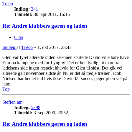
Treco
Indlæg:
241
Tilmeldt:
30. apr 2011, 16:15
Re: Andre klubbers gøren og laden
Citer
Indlæg
af
Treco
»
1. okt 2017, 23:43
Glen var fyret allerede inden sæsonen startede David ville bare have
Europa kampene med for Lyngby. Det er helt tydligt at man fra
ledelsens side ingen respekt hhavde for Glen til sidst. Det gik vel
allerede galt november sidste år. Nu er det så tredje træner Jacob
Nielsen har hentet ind hvis ikke David får succes peger pilen vel på
ham.
Top
Steffen am
Indlæg:
5398
Tilmeldt:
3. sep 2009, 20:52
Re: Andre klubbers gøren og laden