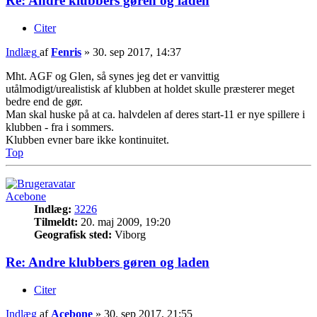
Re: Andre klubbers gøren og laden
Citer
Indlæg
af
Fenris
»
30. sep 2017, 14:37
Mht. AGF og Glen, så synes jeg det er vanvittig
utålmodigt/urealistisk af klubben at holdet skulle præsterer meget
bedre end de gør.
Man skal huske på at ca. halvdelen af deres start-11 er nye spillere i
klubben - fra i sommers.
Klubben evner bare ikke kontinuitet.
Top
Acebone
Indlæg:
3226
Tilmeldt:
20. maj 2009, 19:20
Geografisk sted:
Viborg
Re: Andre klubbers gøren og laden
Citer
Indlæg
af
Acebone
»
30. sep 2017, 21:55