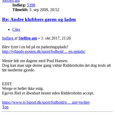
Steffen am
Indlæg:
5398
Tilmeldt:
3. sep 2009, 20:52
Re: Andre klubbers gøren og laden
Citer
Indlæg
af
Steffen am
»
1. okt 2017, 21:26
Blev fyret i en bil på en parkeringsplads?
http://jyllands-posten.dk/sport/fodbold ... en-pplads/
Mener lidt om dagene med Poul Hansen.
Dog kan man sige denne gang vidste Riddersholm det dog trods alt
før medierne gjorde.
EDIT:
Werge er heller ikke enig.
Ego'en Riel er åbenbart hentet uden Riddersholm accept.
https://www.tv3sport.dk/sport/fodbold/n ... um=twitter
Top