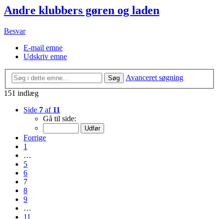
Andre klubbers gøren og laden
Besvar
E-mail emne
Udskriv emne
Avanceret søgning
Søg
151 indlæg
Side
7
af
11
Gå til side:
Forrige
1
…
5
6
7
8
9
…
11