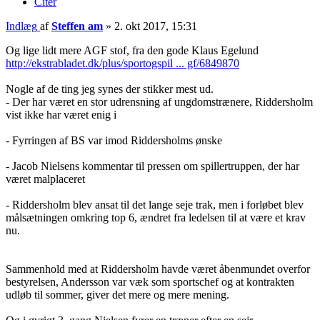
Citer
Indlæg
af
Steffen am
»
2. okt 2017, 15:31
Og lige lidt mere AGF stof, fra den gode Klaus Egelund
http://ekstrabladet.dk/plus/sportogspil ... gf/6849870
Nogle af de ting jeg synes der stikker mest ud.
- Der har været en stor udrensning af ungdomstrænere, Riddersholm
vist ikke har været enig i
- Fyrringen af BS var imod Riddersholms ønske
- Jacob Nielsens kommentar til pressen om spillertruppen, der har
været malplaceret
- Riddersholm blev ansat til det lange seje trak, men i forløbet blev
målsætningen omkring top 6, ændret fra ledelsen til at være et krav
nu.
Sammenhold med at Riddersholm havde været åbenmundet overfor
bestyrelsen, Andersson var væk som sportschef og at kontrakten
udløb til sommer, giver det mere og mere mening.