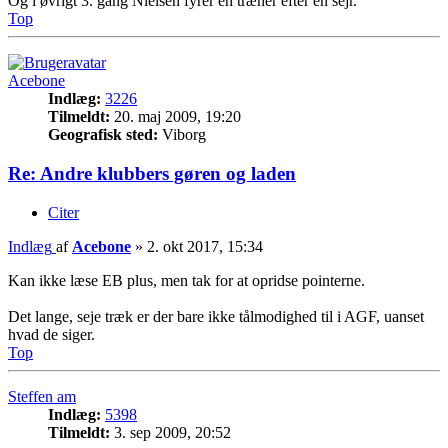
Og i øvrigt 3. gang Nielsen fyrer en træner efter en sejr.
Top
Acebone
Indlæg:
3226
Tilmeldt:
20. maj 2009, 19:20
Geografisk sted:
Viborg
Re: Andre klubbers gøren og laden
Citer
Indlæg
af
Acebone
»
2. okt 2017, 15:34
Kan ikke læse EB plus, men tak for at opridse pointerne.
Det lange, seje træk er der bare ikke tålmodighed til i AGF, uanset
hvad de siger.
Top
Steffen am
Indlæg:
5398
Tilmeldt:
3. sep 2009, 20:52