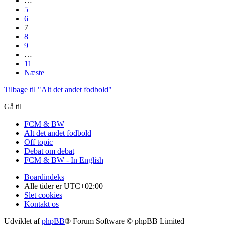
…
5
6
7
8
9
…
11
Næste
Tilbage til "Alt det andet fodbold"
Gå til
FCM & BW
Alt det andet fodbold
Off topic
Debat om debat
FCM & BW - In English
Boardindeks
Alle tider er
UTC+02:00
Slet cookies
Kontakt os
Udviklet af
phpBB
® Forum Software © phpBB Limited