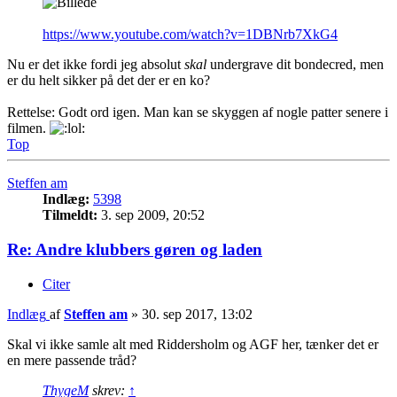
https://www.youtube.com/watch?v=1DBNrb7XkG4
Nu er det ikke fordi jeg absolut
skal
undergrave dit bondecred, men
er du helt sikker på det der er en ko?
Rettelse: Godt ord igen. Man kan se skyggen af nogle patter senere i
filmen.
Top
Steffen am
Indlæg:
5398
Tilmeldt:
3. sep 2009, 20:52
Re: Andre klubbers gøren og laden
Citer
Indlæg
af
Steffen am
»
30. sep 2017, 13:02
Skal vi ikke samle alt med Riddersholm og AGF her, tænker det er
en mere passende tråd?
ThygeM
skrev:
↑