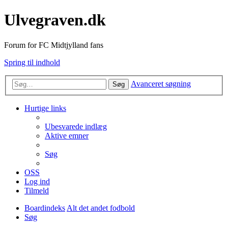
Ulvegraven.dk
Forum for FC Midtjylland fans
Spring til indhold
Avanceret søgning
Søg
Hurtige links
Ubesvarede indlæg
Aktive emner
Søg
OSS
Log ind
Tilmeld
Boardindeks
Alt det andet fodbold
Søg