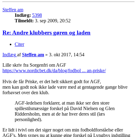
Steffen am
Indlæg:
5398
Tilmeldt:
3. sep 2009, 20:52
Re: Andre klubbers gøren og laden
Citer
Indlæg
af
Steffen am
»
3. okt 2017, 14:54
Lille skriv fra Sorgenfri om AGF
https://www.nordicbet.dk/da/blog/fodbol ... an-priske/
Hvis de får Priske, er det helt sikkert godt for AGF,
men kan godt nok ikke lade være med at gentagende gange blive
forbavset over den klub.
AGF-ledelsen forklarer, at man ikke ser den store
spillestilsmæssige forskel på David Nielsen og Glen
Riddersholm, men at de har hver deres stil (læs
personlighed).
Er lidt i tvivl om det siger noget om min fodboldforståelse eller
AGF's. Men synes nu at kunne øjne forskel på Lyngbys indstilling