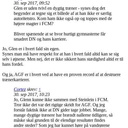
30. sep 2017, 09:52
Glen er uden tvivl en dygtig træner - synes dog det
begynder at tegne sig et billede af at han ikke er særlig
autoritetstro. Kom ham ikke også op og toppes med de
højere magter i FCM?
Bliver spænende at se hvor hurtigt gymnasterne får
smadret DN og hans karriere.
Jo, Glen er i hvert fald sin egen.
Synes man må have respekt for at han i hvert fald altid kan se sig
selv i øjnene. Men nej, det er ikke sikkert hans stædighed altid er til
hans fordel.
Og ja, AGF er i hvert ved at have en proven record af at destruere
trænerkarrierer.
Cortez
skrev:
↑
30. sep 2017, 10:23
Jo, Glenn kunne ikke sammen med Steinlein i FCM.
Tror ikke det var det rigtige skridt for AGF. Og jeg
forstår faktisk ikke at DN gider tage jobbet. Mange,
mange dygtige trænere har brændt nallerne tidligere, så
måske skal grunden til de elendige resultater findes
andre steder? Som jeg har kunnet høre på vandrørene