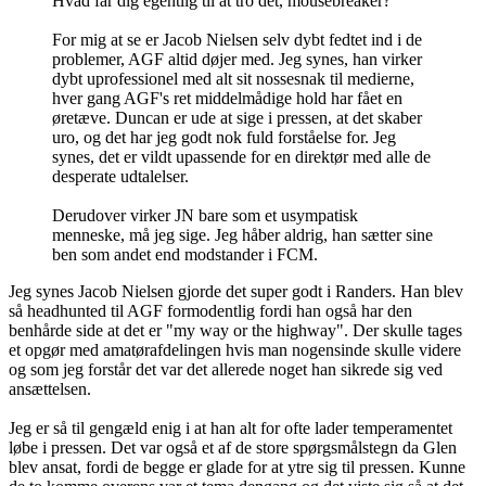
Hvad får dig egentlig til at tro det, mousebreaker?
For mig at se er Jacob Nielsen selv dybt fedtet ind i de
problemer, AGF altid døjer med. Jeg synes, han virker
dybt uprofessionel med alt sit nossesnak til medierne,
hver gang AGF's ret middelmådige hold har fået en
øretæve. Duncan er ude at sige i pressen, at det skaber
uro, og det har jeg godt nok fuld forståelse for. Jeg
synes, det er vildt upassende for en direktør med alle de
desperate udtalelser.
Derudover virker JN bare som et usympatisk
menneske, må jeg sige. Jeg håber aldrig, han sætter sine
ben som andet end modstander i FCM.
Jeg synes Jacob Nielsen gjorde det super godt i Randers. Han blev
så headhunted til AGF formodentlig fordi han også har den
benhårde side at det er "my way or the highway". Der skulle tages
et opgør med amatørafdelingen hvis man nogensinde skulle videre
og som jeg forstår det var det allerede noget han sikrede sig ved
ansættelsen.
Jeg er så til gengæld enig i at han alt for ofte lader temperamentet
løbe i pressen. Det var også et af de store spørgsmålstegn da Glen
blev ansat, fordi de begge er glade for at ytre sig til pressen. Kunne