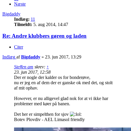
Næste
Bigdaddy
Indlæg:
11
Tilmeldt:
5. aug 2014, 14:47
Re: Andre klubbers gøren og laden
Citer
Indlæg
af
Bigdaddy
»
23. jun 2017, 13:29
Steffen am
skrev:
↑
23. jun 2017, 12:58
Der er nogle der kalder os for bonderøve,
nu er jeg en af dem der er ganske ok med det, og stolt
af mit ophav.
However, er nu alligevel glad nok for at vi ikke har
problemer med køer på banen.
Det her er simpelthen for sjov
Botev Plovdiv - AEL Limasol friendly