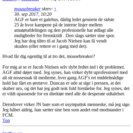
mousebreaker
skrev:
↑
30. sep 2017, 10:20
AGF er bare et galehus, dårlig ledet gennem de sidste
25 år hvor kampene på de interne linjer mellem
amatørafdelingen og den profesionelle har ødlagt alle
muligheder for fremskridt . Den slags sætter sine spor.
Jeg har dog tiltro til at Jacob Nielsen kan få vendt
skuden (eller rettere er i gang med det).
Hvad får dig egentlig til at tro det, mousebreaker?
For mig at se er Jacob Nielsen selv dybt fedtet ind i de problemer,
AGF altid døjer med. Jeg synes, han virker dybt uprofessionel med
alt sit nossesnak til medierne, hver gang AGF's ret middelmådige
hold har fået en øretæve. Duncan er ude at sige i pressen, at det
skaber uro, og det har jeg godt nok fuld forståelse for. Jeg synes, det
er vildt upassende for en direktør med alle de desperate udtalelser.
Derudover virker JN bare som et usympatisk menneske, må jeg sige.
Jeg håber aldrig, han sætter sine ben som andet end modstander i
FCM.
Top