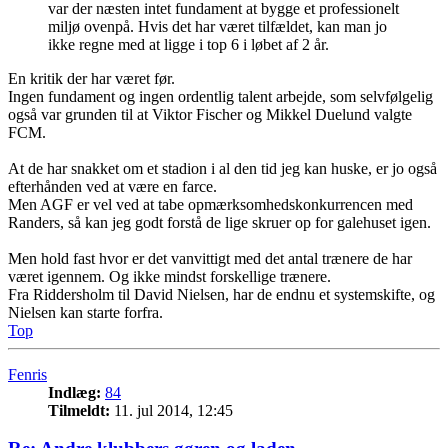
var der næsten intet fundament at bygge et professionelt
miljø ovenpå. Hvis det har været tilfældet, kan man jo
ikke regne med at ligge i top 6 i løbet af 2 år.
En kritik der har været før.
Ingen fundament og ingen ordentlig talent arbejde, som selvfølgelig
også var grunden til at Viktor Fischer og Mikkel Duelund valgte
FCM.
At de har snakket om et stadion i al den tid jeg kan huske, er jo også
efterhånden ved at være en farce.
Men AGF er vel ved at tabe opmærksomhedskonkurrencen med
Randers, så kan jeg godt forstå de lige skruer op for galehuset igen.
Men hold fast hvor er det vanvittigt med det antal trænere de har
været igennem. Og ikke mindst forskellige trænere.
Fra Riddersholm til David Nielsen, har de endnu et systemskifte, og
Nielsen kan starte forfra.
Top
Fenris
Indlæg:
84
Tilmeldt:
11. jul 2014, 12:45