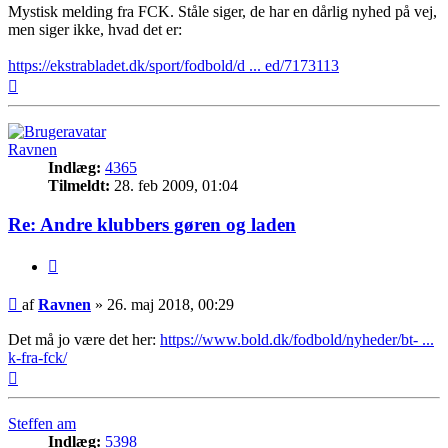
Mystisk melding fra FCK. Ståle siger, de har en dårlig nyhed på vej,
men siger ikke, hvad det er:
https://ekstrabladet.dk/sport/fodbold/d ... ed/7173113
Top
Ravnen
Indlæg:
4365
Tilmeldt:
28. feb 2009, 01:04
Re: Andre klubbers gøren og laden
Citer
Indlæg
af
Ravnen
»
26. maj 2018, 00:29
Det må jo være det her:
https://www.bold.dk/fodbold/nyheder/bt- ...
k-fra-fck/
Top
Steffen am
Indlæg:
5398