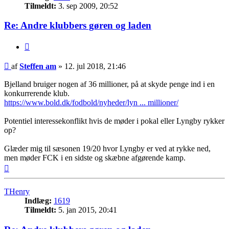
Tilmeldt:
3. sep 2009, 20:52
Re: Andre klubbers gøren og laden
Citer
Indlæg
af
Steffen am
»
12. jul 2018, 21:46
Bjelland bruiger nogen af 36 millioner, på at skyde penge ind i en
konkurrerende klub.
https://www.bold.dk/fodbold/nyheder/lyn ... millioner/
Potentiel interessekonflikt hvis de møder i pokal eller Lyngby rykker
op?
Glæder mig til sæsonen 19/20 hvor Lyngby er ved at rykke ned,
men møder FCK i en sidste og skæbne afgørende kamp.
Top
THenry
Indlæg:
1619
Tilmeldt:
5. jan 2015, 20:41