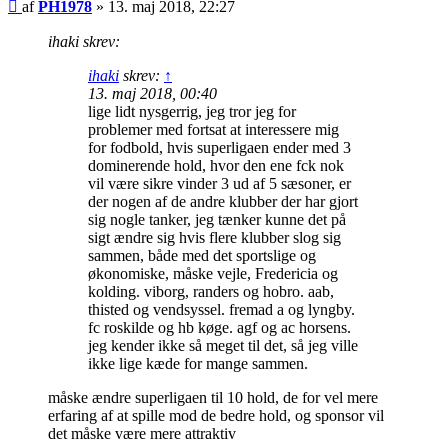
Indlæg
af
PH1978
»
13. maj 2018, 22:27
ihaki skrev:
ihaki
skrev:
↑
13. maj 2018, 00:40
lige lidt nysgerrig, jeg tror jeg for
problemer med fortsat at interessere mig
for fodbold, hvis superligaen ender med 3
dominerende hold, hvor den ene fck nok
vil være sikre vinder 3 ud af 5 sæsoner, er
der nogen af de andre klubber der har gjort
sig nogle tanker, jeg tænker kunne det på
sigt ændre sig hvis flere klubber slog sig
sammen, både med det sportslige og
økonomiske, måske vejle, Fredericia og
kolding. viborg, randers og hobro. aab,
thisted og vendsyssel. fremad a og lyngby.
fc roskilde og hb køge. agf og ac horsens.
jeg kender ikke så meget til det, så jeg ville
ikke lige kæde for mange sammen.
måske ændre superligaen til 10 hold, de for vel mere
erfaring af at spille mod de bedre hold, og sponsor vil
det måske være mere attraktiv