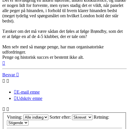
Det er selvfølgelig en anden størrelse, anden konkurrence, og måske
er nogen lidt for forvente, men synes stadig det er vildt, når panelet
alle peger på hinanden, i forhold til hvem klarer hinanden bedst
(meget tydelig ved spørgsmålet om hvilket London hold der står
bedst).
Tænker om det må være sådan det føles at følge Brøndby, som det
er at følge en af de 4-5 klubber, der er tale om?
Men selv med så mange penge, har man organisatoriske
udfordringer.
Penge og historisk succes er bestemt ikke alt.
Top
Besvar
E-mail emne
Udskriv emne
Visning:
Sorter efter:
Retning: