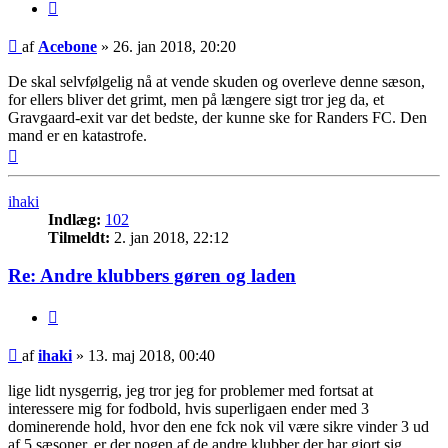
Citer
Indlæg
af
Acebone
»
26. jan 2018, 20:20
De skal selvfølgelig nå at vende skuden og overleve denne sæson,
for ellers bliver det grimt, men på længere sigt tror jeg da, et
Gravgaard-exit var det bedste, der kunne ske for Randers FC. Den
mand er en katastrofe.
Top
ihaki
Indlæg:
102
Tilmeldt:
2. jan 2018, 22:12
Re: Andre klubbers gøren og laden
Citer
Indlæg
af
ihaki
»
13. maj 2018, 00:40
lige lidt nysgerrig, jeg tror jeg for problemer med fortsat at
interessere mig for fodbold, hvis superligaen ender med 3
dominerende hold, hvor den ene fck nok vil være sikre vinder 3 ud
af 5 sæsoner, er der nogen af de andre klubber der har gjort sig