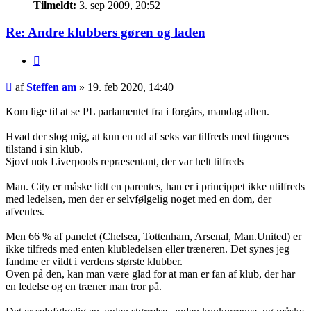
Tilmeldt:
3. sep 2009, 20:52
Re: Andre klubbers gøren og laden
Citer
Indlæg
af
Steffen am
»
19. feb 2020, 14:40
Kom lige til at se PL parlamentet fra i forgårs, mandag aften.
Hvad der slog mig, at kun en ud af seks var tilfreds med tingenes
tilstand i sin klub.
Sjovt nok Liverpools repræsentant, der var helt tilfreds
Man. City er måske lidt en parentes, han er i princippet ikke utilfreds
med ledelsen, men der er selvfølgelig noget med en dom, der
afventes.
Men 66 % af panelet (Chelsea, Tottenham, Arsenal, Man.United) er
ikke tilfreds med enten klubledelsen eller træneren. Det synes jeg
fandme er vildt i verdens største klubber.
Oven på den, kan man være glad for at man er fan af klub, der har
en ledelse og en træner man tror på.