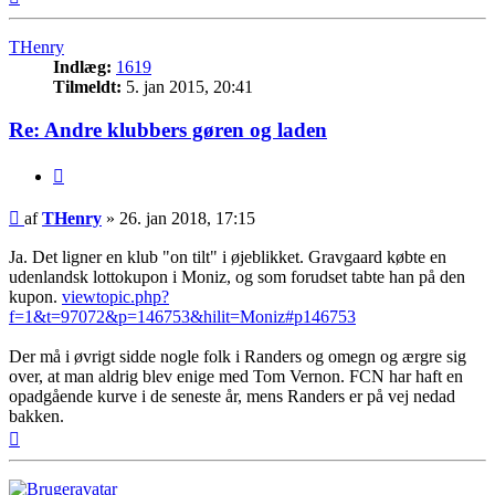
THenry
Indlæg:
1619
Tilmeldt:
5. jan 2015, 20:41
Re: Andre klubbers gøren og laden
Citer
Indlæg
af
THenry
»
26. jan 2018, 17:15
Ja. Det ligner en klub "on tilt" i øjeblikket. Gravgaard købte en
udenlandsk lottokupon i Moniz, og som forudset tabte han på den
kupon.
viewtopic.php?
f=1&t=97072&p=146753&hilit=Moniz#p146753
Der må i øvrigt sidde nogle folk i Randers og omegn og ærgre sig
over, at man aldrig blev enige med Tom Vernon. FCN har haft en
opadgående kurve i de seneste år, mens Randers er på vej nedad
bakken.
Top