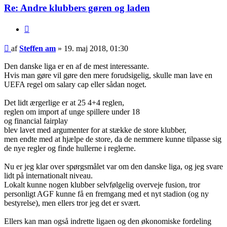
Re: Andre klubbers gøren og laden
Citer
Indlæg
af
Steffen am
»
19. maj 2018, 01:30
Den danske liga er en af de mest interessante.
Hvis man gøre vil gøre den mere forudsigelig, skulle man lave en
UEFA regel om salary cap eller sådan noget.
Det lidt ærgerlige er at 25 4+4 reglen,
reglen om import af unge spillere under 18
og financial fairplay
blev lavet med argumenter for at stække de store klubber,
men endte med at hjælpe de store, da de nemmere kunne tilpasse sig
de nye regler og finde hullerne i reglerne.
Nu er jeg klar over spørgsmålet var om den danske liga, og jeg svare
lidt på internationalt niveau.
Lokalt kunne nogen klubber selvfølgelig overveje fusion, tror
personligt AGF kunne få en fremgang med et nyt stadion (og ny
bestyrelse), men ellers tror jeg det er svært.
Ellers kan man også indrette ligaen og den økonomiske fordeling