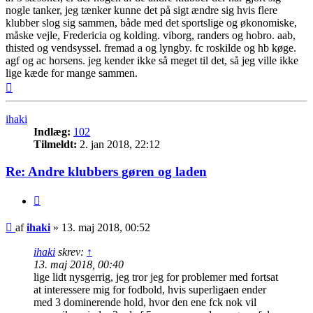
nogle tanker, jeg tænker kunne det på sigt ændre sig hvis flere
klubber slog sig sammen, både med det sportslige og økonomiske,
måske vejle, Fredericia og kolding. viborg, randers og hobro. aab,
thisted og vendsyssel. fremad a og lyngby. fc roskilde og hb køge.
agf og ac horsens. jeg kender ikke så meget til det, så jeg ville ikke
lige kæde for mange sammen.
Top
ihaki
Indlæg:
102
Tilmeldt:
2. jan 2018, 22:12
Re: Andre klubbers gøren og laden
Citer
Indlæg
af
ihaki
»
13. maj 2018, 00:52
ihaki
skrev:
↑
13. maj 2018, 00:40
lige lidt nysgerrig, jeg tror jeg for problemer med fortsat
at interessere mig for fodbold, hvis superligaen ender
med 3 dominerende hold, hvor den ene fck nok vil