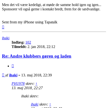
Men det vil være kedeligt, at møde de samme hold igen og igen...
Sponsorer vil også gerne i kontakt bredt, frem for de sædvanlige.
Sent from my iPhone using Tapatalk
Top
ihaki
Indlæg:
102
Tilmeldt:
2. jan 2018, 22:12
Re: Andre klubbers gøren og laden
Citer
Indlæg
af
ihaki
»
13. maj 2018, 22:39
PH1978
skrev:
↑
13. maj 2018, 22:27
ihaki skrev:
ihaki
skrev:
↑