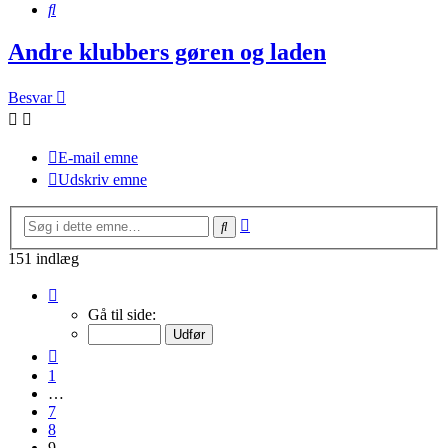
Søg
Andre klubbers gøren og laden
Besvar
E-mail emne
Udskriv emne
Avanceret
Søg
søgning
151 indlæg
Side
9
Gå til side:
af
11
Forrige
1
…
7
8
9