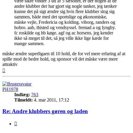
være sikre vinder 3 ud af 5 sæsoner, er der nogen af de
andre klubber der har gjort sig nogle tanker, jeg tænker
kunne det på sigt ændre sig hvis flere klubber slog sig
sammen, både med det sportslige og økonomiske,
måske vejle, Fredericia og kolding. viborg, randers og
hobro. aab, thisted og vendsyssel. fremad a og lyngby.
fc roskilde og hb køge. agf og ac horsens. jeg kender
ikke så meget til det, så jeg ville ikke lige kæde for
mange sammen.
måske ændre superligaen til 10 hold, de for vel mere erfaring af at
spille mod de bedre hold, og sponsor vil det måske være mere
attraktiv
Top
PH1978
Indlæg:
763
Tilmeldt:
4. mar 2011, 17:12
Re: Andre klubbers gøren og laden
Citer