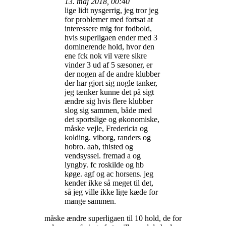
13. maj 2018, 00:40
lige lidt nysgerrig, jeg tror jeg
for problemer med fortsat at
interessere mig for fodbold,
hvis superligaen ender med 3
dominerende hold, hvor den
ene fck nok vil være sikre
vinder 3 ud af 5 sæsoner, er
der nogen af de andre klubber
der har gjort sig nogle tanker,
jeg tænker kunne det på sigt
ændre sig hvis flere klubber
slog sig sammen, både med
det sportslige og økonomiske,
måske vejle, Fredericia og
kolding. viborg, randers og
hobro. aab, thisted og
vendsyssel. fremad a og
lyngby. fc roskilde og hb
køge. agf og ac horsens. jeg
kender ikke så meget til det,
så jeg ville ikke lige kæde for
mange sammen.
måske ændre superligaen til 10 hold, de for