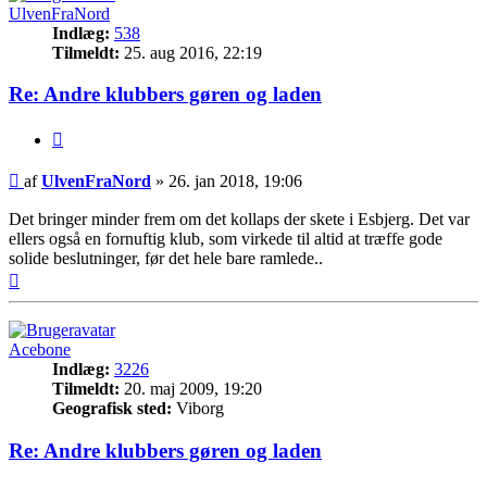
UlvenFraNord
Indlæg:
538
Tilmeldt:
25. aug 2016, 22:19
Re: Andre klubbers gøren og laden
Citer
Indlæg
af
UlvenFraNord
»
26. jan 2018, 19:06
Det bringer minder frem om det kollaps der skete i Esbjerg. Det var
ellers også en fornuftig klub, som virkede til altid at træffe gode
solide beslutninger, før det hele bare ramlede..
Top
Acebone
Indlæg:
3226
Tilmeldt:
20. maj 2009, 19:20
Geografisk sted:
Viborg
Re: Andre klubbers gøren og laden