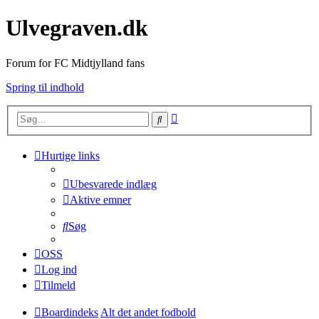
Ulvegraven.dk
Forum for FC Midtjylland fans
Spring til indhold
Avanceret
Søg
søgning
Hurtige links
Ubesvarede indlæg
Aktive emner
Søg
OSS
Log ind
Tilmeld
Boardindeks
Alt det andet fodbold