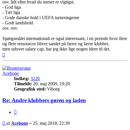
osv, lidt efter hvad du mener er vigtigst.
- God liga
- Tæt liga
- Gode danske hold i UEFA turneringerne
- Godt landshold
osv. osv.
Spørgsmålet internationalt er også interessant, i en periode hvor flere
og flere ressourcer bliver samlet på færre og færre klubber,
men udover salary cap, har jeg ikke lige nogen ideer til det.
Top
Acebone
Indlæg:
3226
Tilmeldt:
20. maj 2009, 19:20
Geografisk sted:
Viborg
Re: Andre klubbers gøren og laden
Citer
Indlæg
af
Acebone
»
25. maj 2018, 22:39