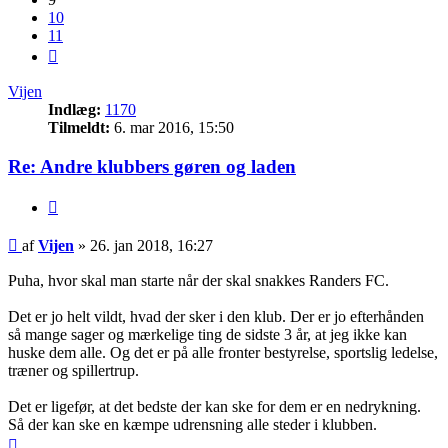
10
11
Næste
Vijen
Indlæg:
1170
Tilmeldt:
6. mar 2016, 15:50
Re: Andre klubbers gøren og laden
Citer
Indlæg
af
Vijen
»
26. jan 2018, 16:27
Puha, hvor skal man starte når der skal snakkes Randers FC.
Det er jo helt vildt, hvad der sker i den klub. Der er jo efterhånden
så mange sager og mærkelige ting de sidste 3 år, at jeg ikke kan
huske dem alle. Og det er på alle fronter bestyrelse, sportslig ledelse,
træner og spillertrup.
Det er ligefør, at det bedste der kan ske for dem er en nedrykning.
Så der kan ske en kæmpe udrensning alle steder i klubben.
Top