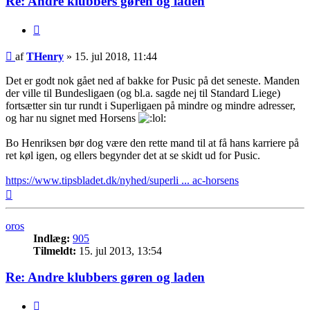
Re: Andre klubbers gøren og laden
Citer
Indlæg
af
THenry
»
15. jul 2018, 11:44
Det er godt nok gået ned af bakke for Pusic på det seneste. Manden
der ville til Bundesligaen (og bl.a. sagde nej til Standard Liege)
fortsætter sin tur rundt i Superligaen på mindre og mindre adresser,
og har nu signet med Horsens
Bo Henriksen bør dog være den rette mand til at få hans karriere på
ret køl igen, og ellers begynder det at se skidt ud for Pusic.
https://www.tipsbladet.dk/nyhed/superli ... ac-horsens
Top
oros
Indlæg:
905
Tilmeldt:
15. jul 2013, 13:54
Re: Andre klubbers gøren og laden
Citer