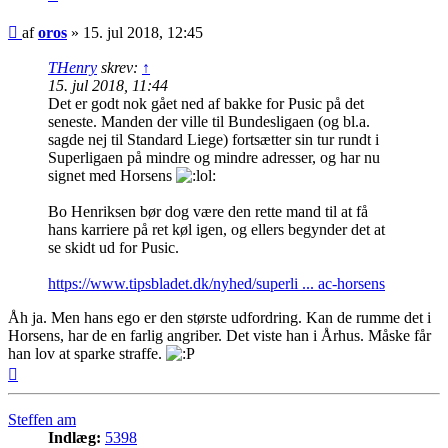
Indlæg
af
oros
»
15. jul 2018, 12:45
THenry
skrev:
↑
15. jul 2018, 11:44
Det er godt nok gået ned af bakke for Pusic på det
seneste. Manden der ville til Bundesligaen (og bl.a.
sagde nej til Standard Liege) fortsætter sin tur rundt i
Superligaen på mindre og mindre adresser, og har nu
signet med Horsens
Bo Henriksen bør dog være den rette mand til at få
hans karriere på ret køl igen, og ellers begynder det at
se skidt ud for Pusic.
https://www.tipsbladet.dk/nyhed/superli ... ac-horsens
Åh ja. Men hans ego er den største udfordring. Kan de rumme det i
Horsens, har de en farlig angriber. Det viste han i Århus. Måske får
han lov at sparke straffe.
Top
Steffen am
Indlæg:
5398