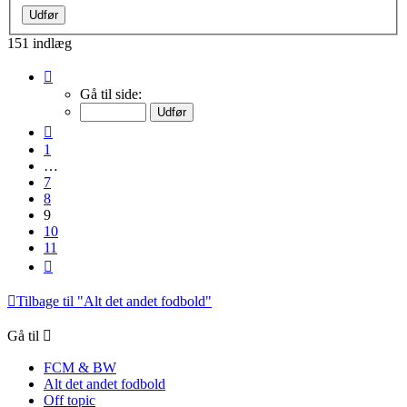
151 indlæg
Side
9
Gå til side:
af
11
Forrige
1
…
7
8
9
10
11
Næste
Tilbage til "Alt det andet fodbold"
Gå til
FCM & BW
Alt det andet fodbold
Off topic