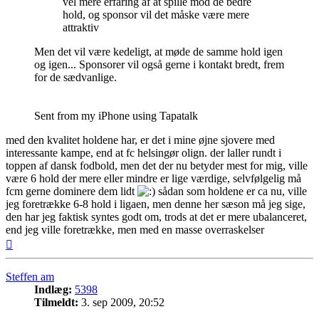
vel mere erfaring af at spille mod de bedre
hold, og sponsor vil det måske være mere
attraktiv
Men det vil være kedeligt, at møde de samme hold igen
og igen... Sponsorer vil også gerne i kontakt bredt, frem
for de sædvanlige.
Sent from my iPhone using Tapatalk
med den kvalitet holdene har, er det i mine øjne sjovere med
interessante kampe, end at fc helsingør olign. der laller rundt i
toppen af dansk fodbold, men det der nu betyder mest for mig, ville
være 6 hold der mere eller mindre er lige værdige, selvfølgelig må
fcm gerne dominere dem lidt
sådan som holdene er ca nu, ville
jeg foretrække 6-8 hold i ligaen, men denne her sæson må jeg sige,
den har jeg faktisk syntes godt om, trods at det er mere ubalanceret,
end jeg ville foretrække, men med en masse overraskelser
Top
Steffen am
Indlæg:
5398
Tilmeldt:
3. sep 2009, 20:52