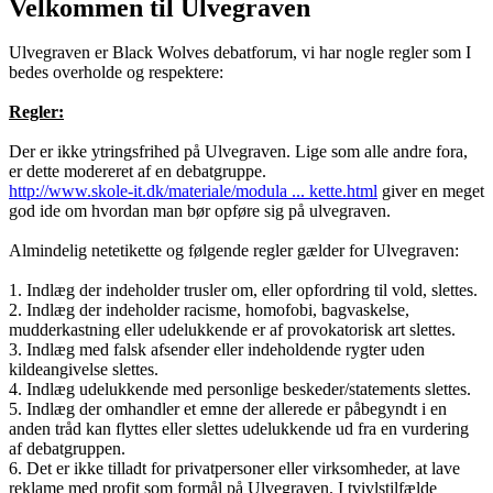
Velkommen til Ulvegraven
Ulvegraven er Black Wolves debatforum, vi har nogle regler som I
bedes overholde og respektere:
Regler:
Der er ikke ytringsfrihed på Ulvegraven. Lige som alle andre fora,
er dette modereret af en debatgruppe.
http://www.skole-it.dk/materiale/modula ... kette.html
giver en meget
god ide om hvordan man bør opføre sig på ulvegraven.
Almindelig netetikette og følgende regler gælder for Ulvegraven:
1. Indlæg der indeholder trusler om, eller opfordring til vold, slettes.
2. Indlæg der indeholder racisme, homofobi, bagvaskelse,
mudderkastning eller udelukkende er af provokatorisk art slettes.
3. Indlæg med falsk afsender eller indeholdende rygter uden
kildeangivelse slettes.
4. Indlæg udelukkende med personlige beskeder/statements slettes.
5. Indlæg der omhandler et emne der allerede er påbegyndt i en
anden tråd kan flyttes eller slettes udelukkende ud fra en vurdering
af debatgruppen.
6. Det er ikke tilladt for privatpersoner eller virksomheder, at lave
reklame med profit som formål på Ulvegraven. I tvivlstilfælde