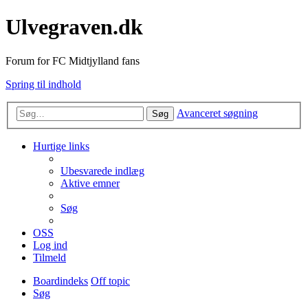
Ulvegraven.dk
Forum for FC Midtjylland fans
Spring til indhold
Avanceret søgning
Søg
Hurtige links
Ubesvarede indlæg
Aktive emner
Søg
OSS
Log ind
Tilmeld
Boardindeks
Off topic
Søg