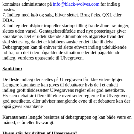
kontaktes administrator på
info@black-wolves.com
før indlæg
postes.
7. Indlæg med køb og salg, bliver slettet. Brug f.eks. QXL eller
DBA.
8. Indlæg der afslører trup eller startopstilling fra de åbne træninger,
slettes uden varsel. Gentagelsestilfælde med nye posteringer giver
karantæne. Det er udelukkende adminholdets afgørelse hvad der
skal slettes, og da det er klubbens ønske er det ikke til debat.
Debatgruppen kan til enhver tid slette ethvert indlæg udelukkende
ud fra, om det i den pågældende situation eller det pågældende
indlæg, vurderes upassende til Ulvegraven.
Sanktion:
De fleste indlæg der slettes på Ulvegraven får ikke videre følger.
Længere karantæne kan gives til debattører hvis de i et enkelt
indlæg groft tilsidesætter Ulvegravens regler eller god netetikette.
Hvis en debattør i flere tilfælde overtræder reglerne for Ulvegraven,
god netetikette, eller udviser manglende evne til at debattere kan der
også gives karantæne
Karantænens længde besluttes af debatgruppen og kan både være en
måned, et år eller livsvarigt.
Hvem står for driften af Ulvegraven?