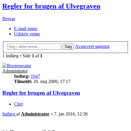
Regler for brugen af Ulvegraven
Besvar
E-mail emne
Udskriv emne
Avanceret søgning
Søg
1 indlæg • Side
1
af
1
Administrator
Indlæg:
1047
Tilmeldt:
20. maj 2009, 17:17
Regler for brugen af Ulvegraven
Citer
Indlæg
af
Administrator
»
7. jan 2016, 12:36