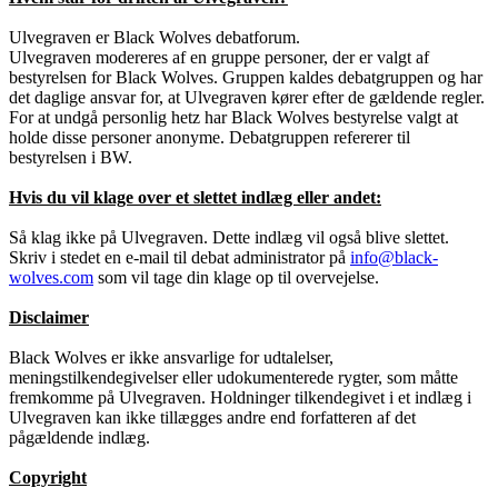
Ulvegraven er Black Wolves debatforum.
Ulvegraven modereres af en gruppe personer, der er valgt af
bestyrelsen for Black Wolves. Gruppen kaldes debatgruppen og har
det daglige ansvar for, at Ulvegraven kører efter de gældende regler.
For at undgå personlig hetz har Black Wolves bestyrelse valgt at
holde disse personer anonyme. Debatgruppen refererer til
bestyrelsen i BW.
Hvis du vil klage over et slettet indlæg eller andet:
Så klag ikke på Ulvegraven. Dette indlæg vil også blive slettet.
Skriv i stedet en e-mail til debat administrator på
info@black-
wolves.com
som vil tage din klage op til overvejelse.
Disclaimer
Black Wolves er ikke ansvarlige for udtalelser,
meningstilkendegivelser eller udokumenterede rygter, som måtte
fremkomme på Ulvegraven. Holdninger tilkendegivet i et indlæg i
Ulvegraven kan ikke tillægges andre end forfatteren af det
pågældende indlæg.
Copyright