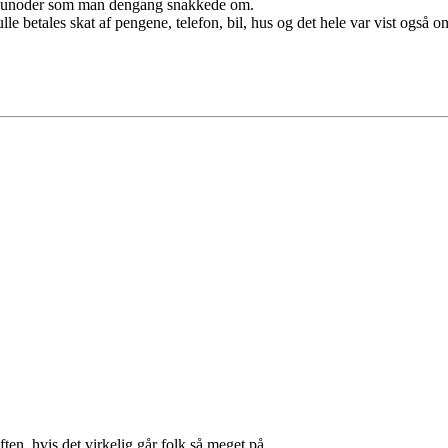
 de unoder som man dengang snakkede om.
le betales skat af pengene, telefon, bil, hus og det hele var vist også o
iften, hvis det virkelig går folk så meget på.