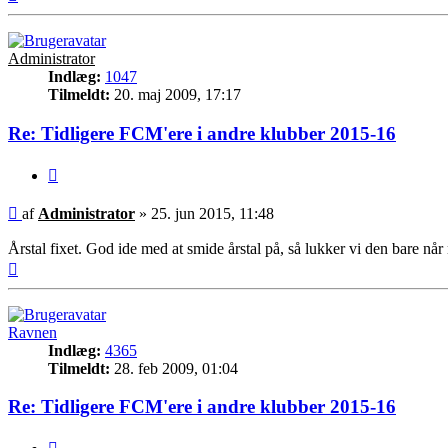
Administrator
Indlæg:
1047
Tilmeldt:
20. maj 2009, 17:17
Re: Tidligere FCM'ere i andre klubber 2015-16
Citer
Indlæg
af
Administrator
»
25. jun 2015, 11:48
Årstal fixet. God ide med at smide årstal på, så lukker vi den bare når
Top
Ravnen
Indlæg:
4365
Tilmeldt:
28. feb 2009, 01:04
Re: Tidligere FCM'ere i andre klubber 2015-16
Citer