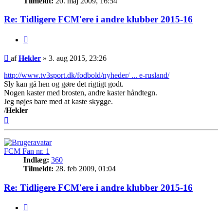
Tilmeldt:
20. maj 2009, 16:54
Re: Tidligere FCM'ere i andre klubber 2015-16
Citer
Indlæg
af
Hekler
»
3. aug 2015, 23:26
http://www.tv3sport.dk/fodbold/nyheder/ ... e-rusland/
Sly kan gå hen og gøre det rigtigt godt.
Nogen kaster med brosten, andre kaster håndtegn.
Jeg nøjes bare med at kaste skygge.
/
Hekler
Top
FCM Fan nr. 1
Indlæg:
360
Tilmeldt:
28. feb 2009, 01:04
Re: Tidligere FCM'ere i andre klubber 2015-16
Citer