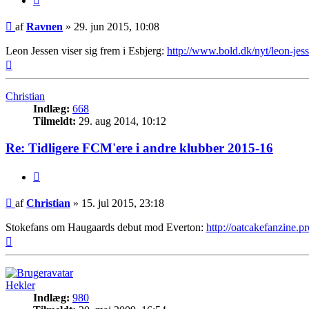
Indlæg
af
Ravnen
»
29. jun 2015, 10:08
Leon Jessen viser sig frem i Esbjerg:
http://www.bold.dk/nyt/leon-jesse
Top
Christian
Indlæg:
668
Tilmeldt:
29. aug 2014, 10:12
Re: Tidligere FCM'ere i andre klubber 2015-16
Citer
Indlæg
af
Christian
»
15. jul 2015, 23:18
Stokefans om Haugaards debut mod Everton:
http://oatcakefanzine.p
Top
Hekler
Indlæg:
980