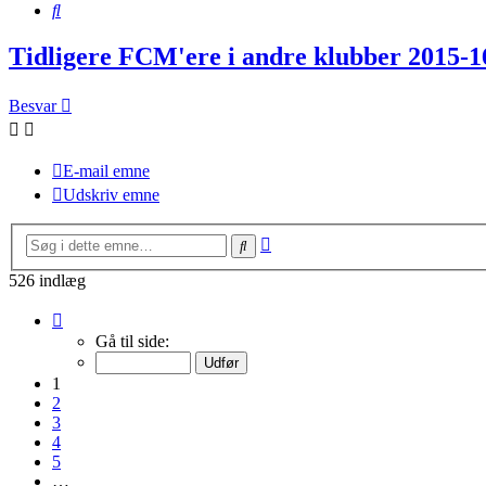
Søg
Tidligere FCM'ere i andre klubber 2015-1
Besvar
E-mail emne
Udskriv emne
Avanceret
Søg
søgning
526 indlæg
Side
1
Gå til side:
af
36
1
2
3
4
5
…