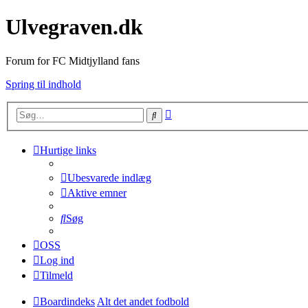
Ulvegraven.dk
Forum for FC Midtjylland fans
Spring til indhold
Avanceret
Søg
søgning
Hurtige links
Ubesvarede indlæg
Aktive emner
Søg
OSS
Log ind
Tilmeld
Boardindeks
Alt det andet fodbold