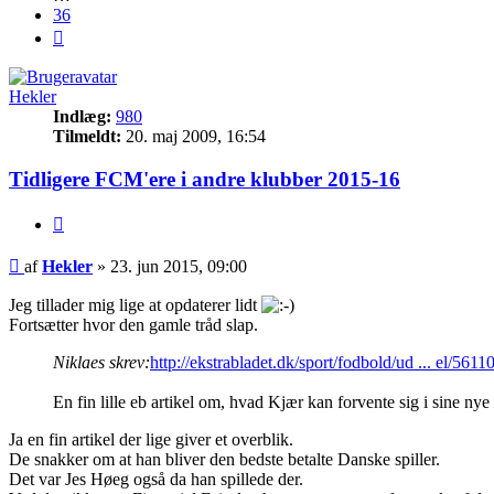
36
Næste
Hekler
Indlæg:
980
Tilmeldt:
20. maj 2009, 16:54
Tidligere FCM'ere i andre klubber 2015-16
Citer
Indlæg
af
Hekler
»
23. jun 2015, 09:00
Jeg tillader mig lige at opdaterer lidt
Fortsætter hvor den gamle tråd slap.
Niklaes skrev:
http://ekstrabladet.dk/sport/fodbold/ud ... el/5611
En fin lille eb artikel om, hvad Kjær kan forvente sig i sine ny
Ja en fin artikel der lige giver et overblik.
De snakker om at han bliver den bedste betalte Danske spiller.
Det var Jes Høeg også da han spillede der.