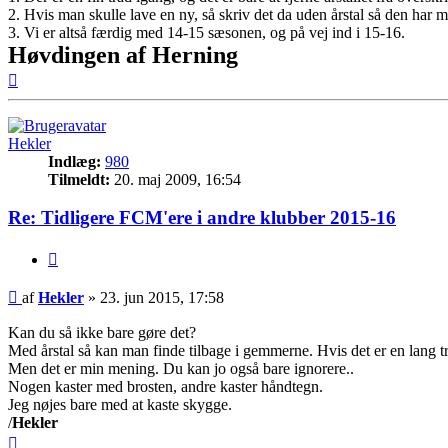
2. Hvis man skulle lave en ny, så skriv det da uden årstal så den har 
3. Vi er altså færdig med 14-15 sæsonen, og på vej ind i 15-16.
Høvdingen af Herning
Top
Hekler
Indlæg:
980
Tilmeldt:
20. maj 2009, 16:54
Re: Tidligere FCM'ere i andre klubber 2015-16
Citer
Indlæg
af
Hekler
»
23. jun 2015, 17:58
Kan du så ikke bare gøre det?
Med årstal så kan man finde tilbage i gemmerne. Hvis det er en lang t
Men det er min mening. Du kan jo også bare ignorere..
Nogen kaster med brosten, andre kaster håndtegn.
Jeg nøjes bare med at kaste skygge.
/
Hekler
Top