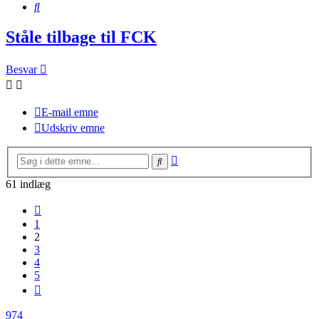
Søg
Ståle tilbage til FCK
Besvar
E-mail emne
Udskriv emne
Avanceret
Søg
søgning
61 indlæg
Forrige
1
2
3
4
5
Næste
974