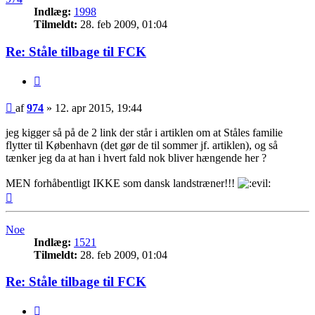
Indlæg:
1998
Tilmeldt:
28. feb 2009, 01:04
Re: Ståle tilbage til FCK
Citer
Indlæg
af
974
»
12. apr 2015, 19:44
jeg kigger så på de 2 link der står i artiklen om at Ståles familie
flytter til København (det gør de til sommer jf. artiklen), og så
tænker jeg da at han i hvert fald nok bliver hængende her ?
MEN forhåbentligt IKKE som dansk landstræner!!!
Top
Noe
Indlæg:
1521
Tilmeldt:
28. feb 2009, 01:04
Re: Ståle tilbage til FCK
Citer