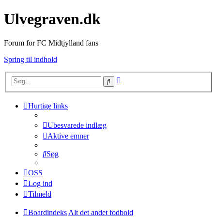
Ulvegraven.dk
Forum for FC Midtjylland fans
Spring til indhold
Avanceret
Søg
søgning
Hurtige links
Ubesvarede indlæg
Aktive emner
Søg
OSS
Log ind
Tilmeld
Boardindeks
Alt det andet fodbold