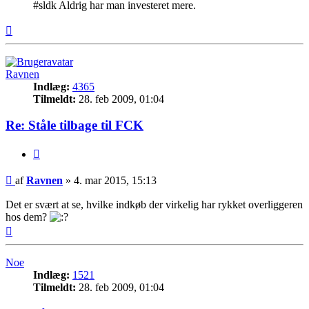
#sldk Aldrig har man investeret mere.
Top
Ravnen
Indlæg:
4365
Tilmeldt:
28. feb 2009, 01:04
Re: Ståle tilbage til FCK
Citer
Indlæg
af
Ravnen
»
4. mar 2015, 15:13
Det er svært at se, hvilke indkøb der virkelig har rykket overliggeren
hos dem?
Top
Noe
Indlæg:
1521
Tilmeldt:
28. feb 2009, 01:04