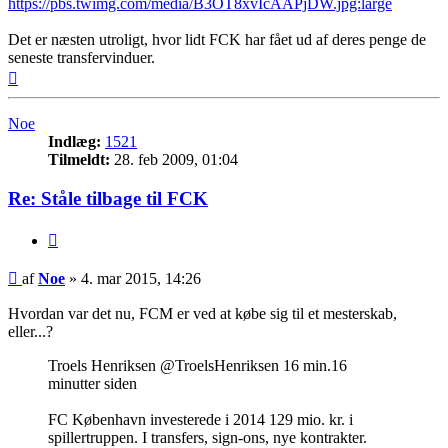
https://pbs.twimg.com/media/B3OT8xvIcAAPjDW.jpg:large
Det er næsten utroligt, hvor lidt FCK har fået ud af deres penge de
seneste transfervinduer.
Top
Noe
Indlæg:
1521
Tilmeldt:
28. feb 2009, 01:04
Re: Ståle tilbage til FCK
Citer
Indlæg
af
Noe
»
4. mar 2015, 14:26
Hvordan var det nu, FCM er ved at købe sig til et mesterskab,
eller...?
Troels Henriksen ‏@TroelsHenriksen 16 min.16
minutter siden
FC København investerede i 2014 129 mio. kr. i
spillertruppen. I transfers, sign-ons, nye kontrakter.