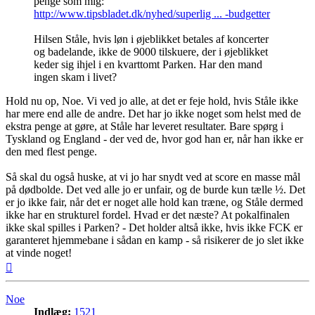
penge som mig:
http://www.tipsbladet.dk/nyhed/superlig ... -budgetter
Hilsen Ståle, hvis løn i øjeblikket betales af koncerter
og badelande, ikke de 9000 tilskuere, der i øjeblikket
keder sig ihjel i en kvarttomt Parken. Har den mand
ingen skam i livet?
Hold nu op, Noe. Vi ved jo alle, at det er feje hold, hvis Ståle ikke
har mere end alle de andre. Det har jo ikke noget som helst med de
ekstra penge at gøre, at Ståle har leveret resultater. Bare spørg i
Tyskland og England - der ved de, hvor god han er, når han ikke er
den med flest penge.
Så skal du også huske, at vi jo har snydt ved at score en masse mål
på dødbolde. Det ved alle jo er unfair, og de burde kun tælle ½. Det
er jo ikke fair, når det er noget alle hold kan træne, og Ståle dermed
ikke har en strukturel fordel. Hvad er det næste? At pokalfinalen
ikke skal spilles i Parken? - Det holder altså ikke, hvis ikke FCK er
garanteret hjemmebane i sådan en kamp - så risikerer de jo slet ikke
at vinde noget!
Top
Noe
Indlæg:
1521