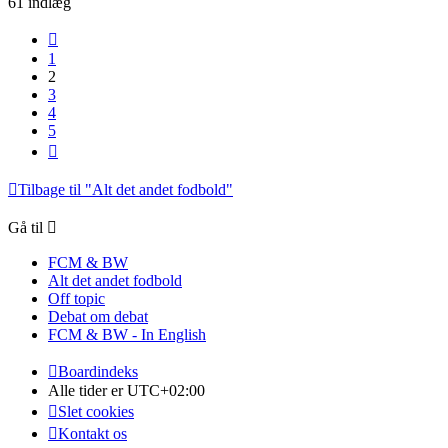
61 indlæg
Forrige
1
2
3
4
5
Næste
Tilbage til "Alt det andet fodbold"
Gå til
FCM & BW
Alt det andet fodbold
Off topic
Debat om debat
FCM & BW - In English
Boardindeks
Alle tider er
UTC+02:00
Slet cookies
Kontakt os