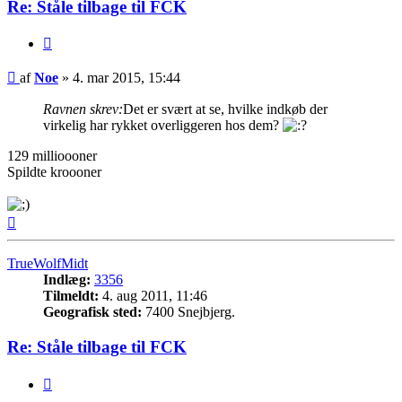
Re: Ståle tilbage til FCK
Citer
Indlæg
af
Noe
»
4. mar 2015, 15:44
Ravnen skrev:
Det er svært at se, hvilke indkøb der
virkelig har rykket overliggeren hos dem?
129 millioooner
Spildte kroooner
Top
TrueWolfMidt
Indlæg:
3356
Tilmeldt:
4. aug 2011, 11:46
Geografisk sted:
7400 Snejbjerg.
Re: Ståle tilbage til FCK
Citer