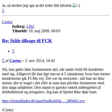
Ja, så tænker jeg sgu at det lyder lidt idiotisk
Top
Cortez
Indlæg:
1262
Tilmeldt:
19. maj 2009, 08:03
Re: Ståle tilbage til FCK
Citer
Indlæg
af
Cortez
»
2. nov 2014, 16:42
Nå, han gider ikke kommentere det, når andre hold får kendelser
med sig. Alligevel får han lige nævnt 4-5 situationer, hvor han mener
kendelserne gik FCMs vej. Det var da morsomt - når han nu ikke
mener, der er noget i det eller at man kan påvirke dommerne med
den slags udtalelser. Den mand er ganske enkelt indbegrebet af
dobbeltmoral og arrogance. Jeg kan af hjertet ikke døje ham.
http://ekstrabladet.dk/sport/fodbold/da ... 280401.ece
/Cortez