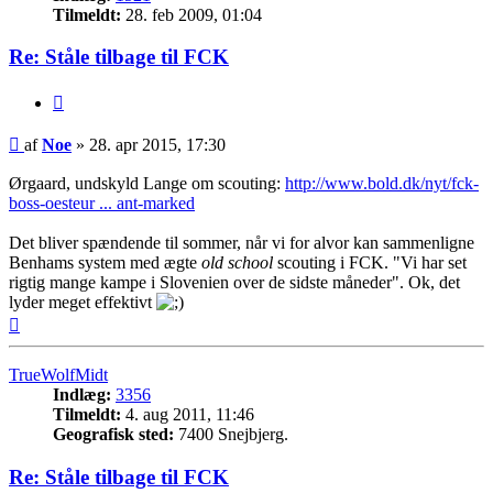
Tilmeldt:
28. feb 2009, 01:04
Re: Ståle tilbage til FCK
Citer
Indlæg
af
Noe
»
28. apr 2015, 17:30
Ørgaard, undskyld Lange om scouting:
http://www.bold.dk/nyt/fck-
boss-oesteur ... ant-marked
Det bliver spændende til sommer, når vi for alvor kan sammenligne
Benhams system med ægte
old school
scouting i FCK. "Vi har set
rigtig mange kampe i Slovenien over de sidste måneder". Ok, det
lyder meget effektivt
Top
TrueWolfMidt
Indlæg:
3356
Tilmeldt:
4. aug 2011, 11:46
Geografisk sted:
7400 Snejbjerg.
Re: Ståle tilbage til FCK