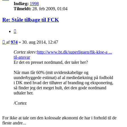
Indlæg:
1998
Tilmeldt:
28. feb 2009, 01:04
Re: Ståle tilbage til FCK
Citer
Indlæg
af
974
»
30. aug 2014, 12:47
Cortez skrev:
http://www.bt.dk/superligaen/fik-kloe-a ...
til-ansvar
Er det en presset nordmand, der taler her?
Når man får 60% (mit uvidenskabelige og
uunderbyggede estimat) af al mediedækning på fodbold
i DK med hvad der tilhører af branding og eksponering,
så finder jeg det meget hult, det den gode nordmand
udtaler her.
/Cortez
For ikke at tale om den kolossale økonomi de har i forhold til de
fleste andre...