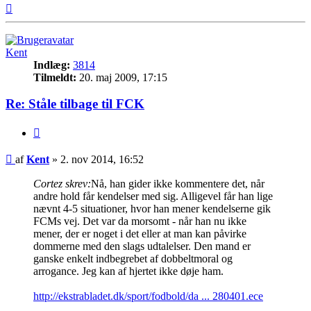
Top
Kent
Indlæg:
3814
Tilmeldt:
20. maj 2009, 17:15
Re: Ståle tilbage til FCK
Citer
Indlæg
af
Kent
»
2. nov 2014, 16:52
Cortez skrev:
Nå, han gider ikke kommentere det, når
andre hold får kendelser med sig. Alligevel får han lige
nævnt 4-5 situationer, hvor han mener kendelserne gik
FCMs vej. Det var da morsomt - når han nu ikke
mener, der er noget i det eller at man kan påvirke
dommerne med den slags udtalelser. Den mand er
ganske enkelt indbegrebet af dobbeltmoral og
arrogance. Jeg kan af hjertet ikke døje ham.
http://ekstrabladet.dk/sport/fodbold/da ... 280401.ece