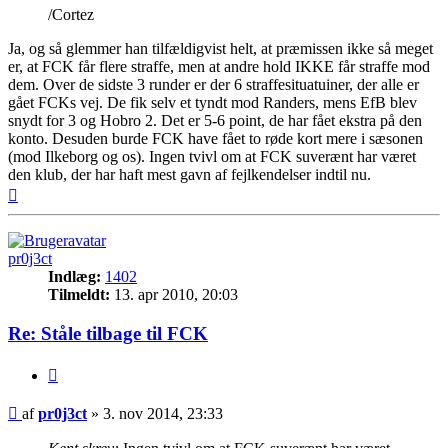
/Cortez
Ja, og så glemmer han tilfældigvist helt, at præmissen ikke så meget
er, at FCK får flere straffe, men at andre hold IKKE får straffe mod
dem. Over de sidste 3 runder er der 6 straffesituatuiner, der alle er
gået FCKs vej. De fik selv et tyndt mod Randers, mens EfB blev
snydt for 3 og Hobro 2. Det er 5-6 point, de har fået ekstra på den
konto. Desuden burde FCK have fået to røde kort mere i sæsonen
(mod Ilkeborg og os). Ingen tvivl om at FCK suverænt har været
den klub, der har haft mest gavn af fejlkendelser indtil nu.
Top
pr0j3ct
Indlæg:
1402
Tilmeldt:
13. apr 2010, 20:03
Re: Ståle tilbage til FCK
Citer
Indlæg
af
pr0j3ct
»
3. nov 2014, 23:33