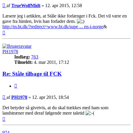
Indlæg
af
TrueWolfMidt
»
12. apr 2015, 12:58
Læsere jeg i artiklen, at Ståle ikke forlænger i Fck. Det vil være en
gave fra himlen, hvis han forlader dem.
http://m.bt.dk/?redirect=www.bt.dk/supe ... en-i-norge
&
Top
PH1978
Indlæg:
763
Tilmeldt:
4. mar 2011, 17:12
Re: Ståle tilbage til FCK
Citer
Indlæg
af
PH1978
»
12. apr 2015, 18:54
Det betyder så givetvis, at du skal trækkes med ham som
landstræner med deraf følgende mere taletid
Top
974