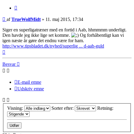
Citer
Indlæg
af
TrueWolfMidt
»
11. maj 2015, 17:34
Siger en superligatræner med en fortid i Aab, hhmmmm underligt.
Den havde jeg ikke lige set komme.
Og forhåbentligt kan vi
igen næste år gøre det endnu være for ham.
http://www.tipsbladet.dk/nyhed/superlig ... d-aab-guld
Top
Besvar
E-mail emne
Udskriv emne
Visning:
Sorter efter:
Retning: