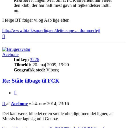
Kent skrev:
Ingen tvivl om at FCK suverænt har været
den klub, der har haft mest gavn af fejlkendelser indtil
nu.
I følge BT følger vi og Aab lige efter..
http://www.bt.dk/superligaen/dette-supe ... dommerfejl
Top
Acebone
Indlæg:
3226
Tilmeldt:
20. maj 2009, 19:20
Geografisk sted:
Viborg
Re: Ståle tilbage til FCK
Citer
Indlæg
af
Acebone
»
24. nov 2014, 23:16
Det kan være, billedet er en smule uheldigt, men det ligner, at
Mussis har lagt sig ud i Genoa: