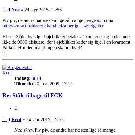
Indlæg
af
Noe
»
24. apr 2015, 13:56
Piv piv, de andre har næsten lige så mange penge som mig:
http://www.tipsbladet.dk/nyhed/superlig ... -budgetter
Hilsen Ståle, hvis løn i øjeblikket betales af koncerter og badelande,
ikke de 9000 tilskuere, der i øjeblikket keder sig ihjel i en kvarttomt
Parken. Har den mand ingen skam i livet?
Top
Kent
Indlæg:
3814
Tilmeldt:
20. maj 2009, 17:15
Re: Ståle tilbage til FCK
Citer
Indlæg
af
Kent
»
24. apr 2015, 15:52
Noe skrev:
Piv piv, de andre har næsten lige så mange