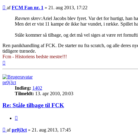
Indlæg
af
FCM Fan nr. 1
»
21. aug 2013, 17:22
Ravnen skrev:
Ariel Jacobs blev fyret. Var det for hurtigt, han 
Men det er vist 11 kampe de ikke har vundet, i række. Spillet h
Ståle kommer så tilbage, og det må vel siges at være ret fornu
Ren panikhandling af FCK. De starter nu fra scratch, og alle deres nye
tidligere trænede.
Fcm - Historiens bedste mestre!!!
Top
pr0j3ct
Indlæg:
1402
Tilmeldt:
13. apr 2010, 20:03
Re: Ståle tilbage til FCK
Citer
Indlæg
af
pr0j3ct
»
21. aug 2013, 17:45