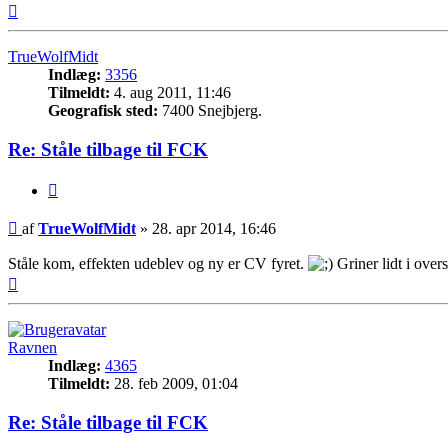
Top
TrueWolfMidt
Indlæg:
3356
Tilmeldt:
4. aug 2011, 11:46
Geografisk sted:
7400 Snejbjerg.
Re: Ståle tilbage til FCK
Citer
Indlæg
af
TrueWolfMidt
»
28. apr 2014, 16:46
Ståle kom, effekten udeblev og ny er CV fyret.
Griner lidt i over
Top
Ravnen
Indlæg:
4365
Tilmeldt:
28. feb 2009, 01:04
Re: Ståle tilbage til FCK