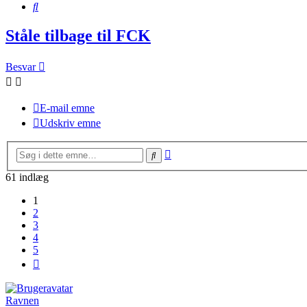
Søg
Ståle tilbage til FCK
Besvar
E-mail emne
Udskriv emne
Avanceret
Søg
søgning
61 indlæg
1
2
3
4
5
Næste
Ravnen