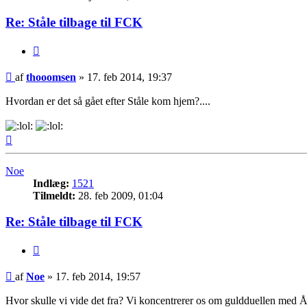
Re: Ståle tilbage til FCK
Citer
Indlæg
af
thooomsen
»
17. feb 2014, 19:37
Hvordan er det så gået efter Ståle kom hjem?....
Top
Noe
Indlæg:
1521
Tilmeldt:
28. feb 2009, 01:04
Re: Ståle tilbage til FCK
Citer
Indlæg
af
Noe
»
17. feb 2014, 19:57
Hvor skulle vi vide det fra? Vi koncentrerer os om guldduellen med 