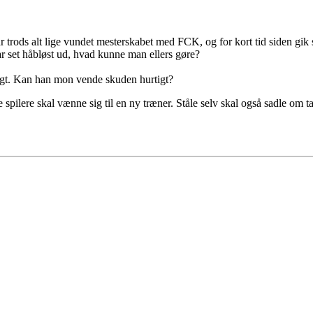
har trods alt lige vundet mesterskabet med FCK, og for kort tid siden gi
ar set håbløst ud, hvad kunne man ellers gøre?
ftigt. Kan han mon vende skuden hurtigt?
 spilere skal vænne sig til en ny træner. Ståle selv skal også sadle om