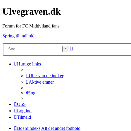
Ulvegraven.dk
Forum for FC Midtjylland fans
Spring til indhold
Avanceret
Søg
søgning
Hurtige links
Ubesvarede indlæg
Aktive emner
Søg
OSS
Log ind
Tilmeld
Boardindeks
Alt det andet fodbold