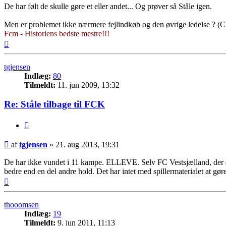
De har følt de skulle gøre et eller andet... Og prøver så Ståle igen.
Men er problemet ikke nærmere fejlindkøb og den øvrige ledelse ? (
Fcm - Historiens bedste mestre!!!
Top
tgjensen
Indlæg:
80
Tilmeldt:
11. jun 2009, 13:32
Re: Ståle tilbage til FCK
Citer
Indlæg
af
tgjensen
»
21. aug 2013, 19:31
De har ikke vundet i 11 kampe. ELLEVE. Selv FC Vestsjælland, der er i 
bedre end en del andre hold. Det har intet med spillermaterialet at gø
Top
thooomsen
Indlæg:
19
Tilmeldt:
9. jun 2011, 11:13