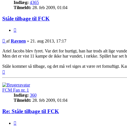
Indlæg:
4365
Tilmeldt:
28. feb 2009, 01:04
Ståle tilbage til FCK
Citer
Indlæg
af
Ravnen
»
21. aug 2013, 17:17
Ariel Jacobs blev fyret. Var det for hurtigt, han har trods alt lige v
Men det er vist 11 kampe de ikke har vundet, i række. Spillet har set
Ståle kommer så tilbage, og det må vel siges at være ret fornuftigt. 
Top
FCM Fan nr. 1
Indlæg:
360
Tilmeldt:
28. feb 2009, 01:04
Re: Ståle tilbage til FCK
Citer