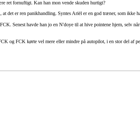
være ret fornuftigt. Kan han mon vende skuden hurtigt?
, at det er ren panikhandling. Syntes Ariël er en god træner, som ikke h
or FCK. Senest havde han jo en N'doye til at hive pointene hjem, selv n
FCK og FCK kørte vel mere eller mindre på autopilot, i en stor del af pe