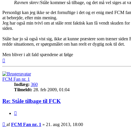
Ravnen skrev:
Ståle kommer så tilbage, og det må vel siges at 
Personligt kan jeg ikke se det fornuftige i det og er enig med FCM fan
at bebrejde, efter min mening.
Jeg har også min tvivl om at ståle rent faktisk kan få vendt skuden f
siden.
Ståle har jo så også vist sig, ikke at kunne præstere som træner siden 
redde situationen, er spørgsmålet om han reelt er dygtig nok til det.
Men bliver i alt fald spændene at følge
Top
FCM Fan nr. 1
Indlæg:
360
Tilmeldt:
28. feb 2009, 01:04
Re: Ståle tilbage til FCK
Citer
Indlæg
af
FCM Fan nr. 1
»
21. aug 2013, 18:00