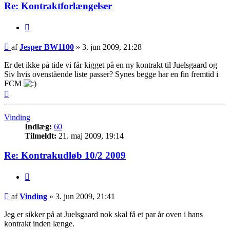
Re: Kontraktforlængelser
Citer
Indlæg
af
Jesper BW1100
»
3. jun 2009, 21:28
Er det ikke på tide vi får kigget på en ny kontrakt til Juelsgaard og
Siv hvis ovenstående liste passer? Synes begge har en fin fremtid i
FCM
Top
Vinding
Indlæg:
60
Tilmeldt:
21. maj 2009, 19:14
Re: Kontrakudløb 10/2 2009
Citer
Indlæg
af
Vinding
»
3. jun 2009, 21:41
Jeg er sikker på at Juelsgaard nok skal få et par år oven i hans
kontrakt inden længe.