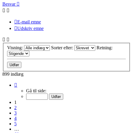
Besvar
E-mail emne
Udskriv emne
Visning:
Sorter efter:
Retning:
899 indlæg
Side
1
Gå til side:
af
60
1
2
3
4
5
…