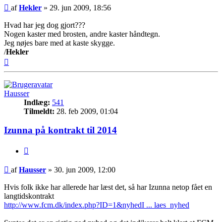
Indlæg
af
Hekler
»
29. jun 2009, 18:56
Hvad har jeg dog gjort???
Nogen kaster med brosten, andre kaster håndtegn.
Jeg nøjes bare med at kaste skygge.
/
Hekler
Top
Hausser
Indlæg:
541
Tilmeldt:
28. feb 2009, 01:04
Izunna på kontrakt til 2014
Citer
Indlæg
af
Hausser
»
30. jun 2009, 12:00
Hvis folk ikke har allerede har læst det, så har Izunna netop fået en
langtidskontrakt
http://www.fcm.dk/index.php?ID=1&nyhedI ... laes_nyhed