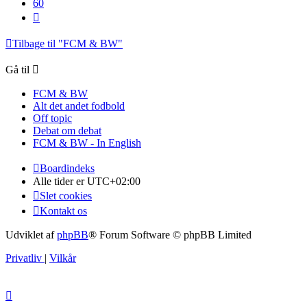
60
Næste
Tilbage til "FCM & BW"
Gå til
FCM & BW
Alt det andet fodbold
Off topic
Debat om debat
FCM & BW - In English
Boardindeks
Alle tider er
UTC+02:00
Slet cookies
Kontakt os
Udviklet af
phpBB
® Forum Software © phpBB Limited
Privatliv
|
Vilkår