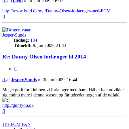
af
David
»
26. jun 2009, 16:07
http://www.bold.dk/nyt/Danny-Olsen-forlaenger-med-FCM
Top
Jesper-Sunds
Indlæg:
134
Tilmeldt:
8. jun 2009, 21:43
Re: Danny Olsen forlænger til 2014
Citer
Indlæg
af
Jesper-Sunds
»
26. jun 2009, 16:44
Meget godt for klubben vi forlænger med ham. Håber han udvikler
sig endnu mere i denne season og får udrydet nogen af de udfald
http://guf4you.dk
Top
The FCM FAN