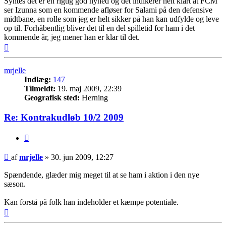
Syntes det er en rigtig god nyhed og det indikerer helt klart at FCM
ser Izunna som en kommende afløser for Salami på den defensive
midtbane, en rolle som jeg er helt sikker på han kan udfylde og leve
op til. Forhåbentlig bliver det til en del spilletid for ham i det
kommende år, jeg mener han er klar til det.
Top
mrjelle
Indlæg:
147
Tilmeldt:
19. maj 2009, 22:39
Geografisk sted:
Herning
Re: Kontrakudløb 10/2 2009
Citer
Indlæg
af
mrjelle
»
30. jun 2009, 12:27
Spændende, glæder mig meget til at se ham i aktion i den nye
sæson.
Kan forstå på folk han indeholder et kæmpe potentiale.
Top