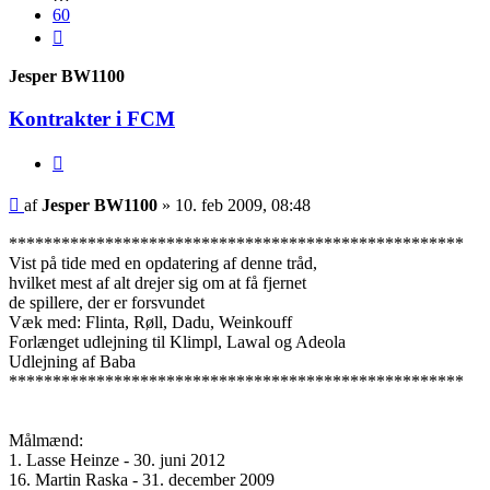
60
Næste
Jesper BW1100
Kontrakter i FCM
Citer
Indlæg
af
Jesper BW1100
»
10. feb 2009, 08:48
****************************************************
Vist på tide med en opdatering af denne tråd,
hvilket mest af alt drejer sig om at få fjernet
de spillere, der er forsvundet
Væk med: Flinta, Røll, Dadu, Weinkouff
Forlænget udlejning til Klimpl, Lawal og Adeola
Udlejning af Baba
****************************************************
Målmænd:
1. Lasse Heinze - 30. juni 2012
16. Martin Raska - 31. december 2009