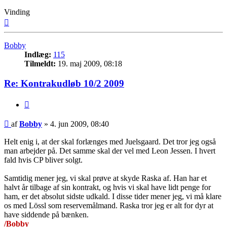
Vinding
Top
Bobby
Indlæg:
115
Tilmeldt:
19. maj 2009, 08:18
Re: Kontrakudløb 10/2 2009
Citer
Indlæg
af
Bobby
»
4. jun 2009, 08:40
Helt enig i, at der skal forlænges med Juelsgaard. Det tror jeg også
man arbejder på. Det samme skal der vel med Leon Jessen. I hvert
fald hvis CP bliver solgt.
Samtidig mener jeg, vi skal prøve at skyde Raska af. Han har et
halvt år tilbage af sin kontrakt, og hvis vi skal have lidt penge for
ham, er det absolut sidste udkald. I disse tider mener jeg, vi må klare
os med Lössl som reservemålmand. Raska tror jeg er alt for dyr at
have siddende på bænken.
/Bobby