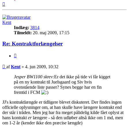
Top
Kent
Indlæg:
3814
Tilmeldt:
20. maj 2009, 17:15
Re: Kontraktforlængelser
Citer
Indlæg
af
Kent
»
4. jun 2009, 10:32
Jesper BW1100 skrev:
Er det ikke på tide vi får kigget
på en ny kontrakt til Juelsgaard og Siv hvis
ovenstående liste passer? Synes begge har en fin
fremtid i FCM
JJ's kontraktlængde er tidligere blevet diskuteret. Der findes ingen
officielle oplysninger om, at han skulle have længere kontrakt end
der står i tråden. Men jeg har fra meget pålidelig kilde fået oplyst at
hans kontrakt
er
længere - så den udløber altså ikke om 1 md, men
om 1-2 år (kender ikke den præcise længde)