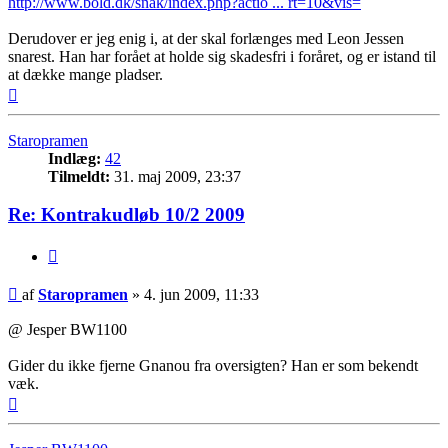
http://www.bold.dk/snak/index.php?actio ... rt=10&vis=
Derudover er jeg enig i, at der skal forlænges med Leon Jessen
snarest. Han har forået at holde sig skadesfri i foråret, og er istand til
at dække mange pladser.
Top
Staropramen
Indlæg:
42
Tilmeldt:
31. maj 2009, 23:37
Re: Kontrakudløb 10/2 2009
Citer
Indlæg
af
Staropramen
»
4. jun 2009, 11:33
@ Jesper BW1100
Gider du ikke fjerne Gnanou fra oversigten? Han er som bekendt
væk.
Top