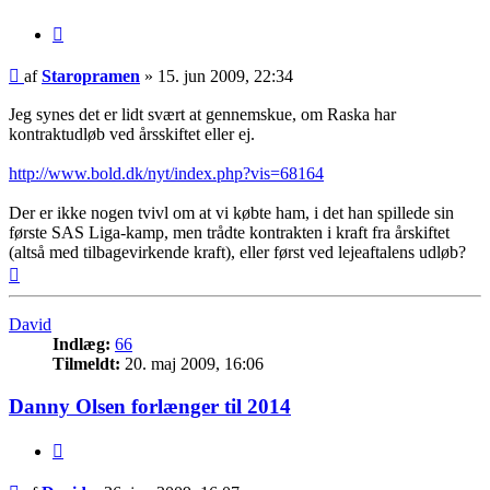
Citer
Indlæg
af
Staropramen
»
15. jun 2009, 22:34
Jeg synes det er lidt svært at gennemskue, om Raska har
kontraktudløb ved årsskiftet eller ej.
http://www.bold.dk/nyt/index.php?vis=68164
Der er ikke nogen tvivl om at vi købte ham, i det han spillede sin
første SAS Liga-kamp, men trådte kontrakten i kraft fra årskiftet
(altså med tilbagevirkende kraft), eller først ved lejeaftalens udløb?
Top
David
Indlæg:
66
Tilmeldt:
20. maj 2009, 16:06
Danny Olsen forlænger til 2014
Citer
Indlæg