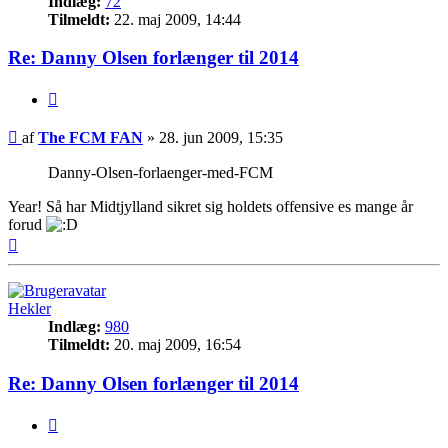
Indlæg:
72
Tilmeldt:
22. maj 2009, 14:44
Re: Danny Olsen forlænger til 2014
Citer
Indlæg
af
The FCM FAN
»
28. jun 2009, 15:35
Danny-Olsen-forlaenger-med-FCM
Year! Så har Midtjylland sikret sig holdets offensive es mange år
forud
Top
Hekler
Indlæg:
980
Tilmeldt:
20. maj 2009, 16:54
Re: Danny Olsen forlænger til 2014
Citer