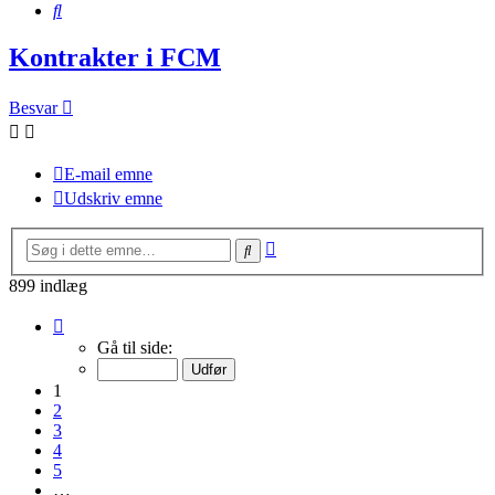
Søg
Kontrakter i FCM
Besvar
E-mail emne
Udskriv emne
Avanceret
Søg
søgning
899 indlæg
Side
1
Gå til side:
af
60
1
2
3
4
5
…