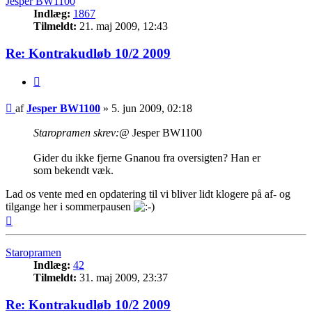
Jesper BW1100
Indlæg:
1867
Tilmeldt:
21. maj 2009, 12:43
Re: Kontrakudløb 10/2 2009
Citer
Indlæg
af
Jesper BW1100
»
5. jun 2009, 02:18
Staropramen skrev:
@ Jesper BW1100
Gider du ikke fjerne Gnanou fra oversigten? Han er
som bekendt væk.
Lad os vente med en opdatering til vi bliver lidt klogere på af- og
tilgange her i sommerpausen
Top
Staropramen
Indlæg:
42
Tilmeldt:
31. maj 2009, 23:37
Re: Kontrakudløb 10/2 2009