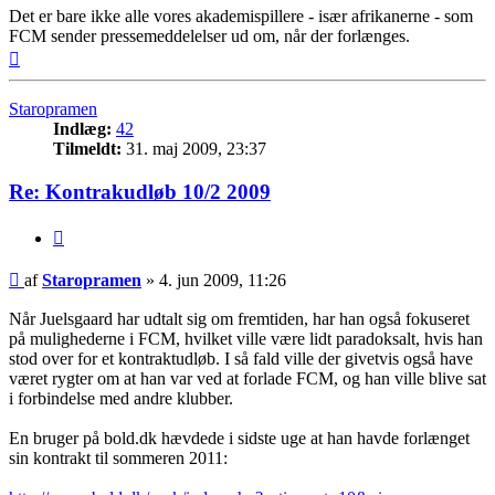
Det er bare ikke alle vores akademispillere - især afrikanerne - som
FCM sender pressemeddelelser ud om, når der forlænges.
Top
Staropramen
Indlæg:
42
Tilmeldt:
31. maj 2009, 23:37
Re: Kontrakudløb 10/2 2009
Citer
Indlæg
af
Staropramen
»
4. jun 2009, 11:26
Når Juelsgaard har udtalt sig om fremtiden, har han også fokuseret
på mulighederne i FCM, hvilket ville være lidt paradoksalt, hvis han
stod over for et kontraktudløb. I så fald ville der givetvis også have
været rygter om at han var ved at forlade FCM, og han ville blive sat
i forbindelse med andre klubber.
En bruger på bold.dk hævdede i sidste uge at han havde forlænget
sin kontrakt til sommeren 2011: