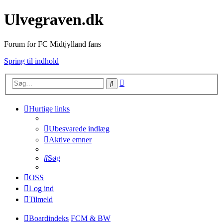
Ulvegraven.dk
Forum for FC Midtjylland fans
Spring til indhold
Avanceret
Søg
søgning
Hurtige links
Ubesvarede indlæg
Aktive emner
Søg
OSS
Log ind
Tilmeld
Boardindeks
FCM & BW