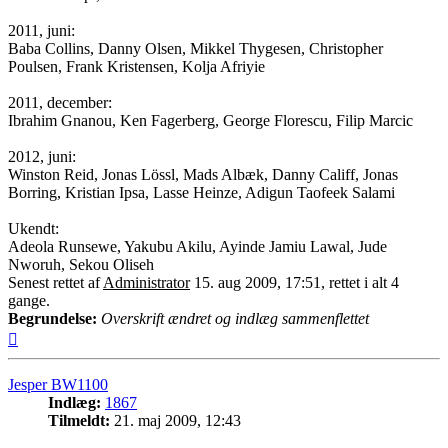
2011, juni:
Baba Collins, Danny Olsen, Mikkel Thygesen, Christopher
Poulsen, Frank Kristensen, Kolja Afriyie
2011, december:
Ibrahim Gnanou, Ken Fagerberg, George Florescu, Filip Marcic
2012, juni:
Winston Reid, Jonas Lössl, Mads Albæk, Danny Califf, Jonas
Borring, Kristian Ipsa, Lasse Heinze, Adigun Taofeek Salami
Ukendt:
Adeola Runsewe, Yakubu Akilu, Ayinde Jamiu Lawal, Jude
Nworuh, Sekou Oliseh
Senest rettet af
Administrator
15. aug 2009, 17:51, rettet i alt 4
gange.
Begrundelse:
Overskrift ændret og indlæg sammenflettet
Top
Jesper BW1100
Indlæg:
1867
Tilmeldt:
21. maj 2009, 12:43