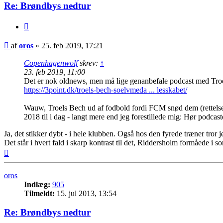
Re: Brøndbys nedtur
Citer
Indlæg
af
oros
»
25. feb 2019, 17:21
Copenhagenwolf
skrev:
↑
23. feb 2019, 11:00
Det er nok oldnews, men må lige genanbefale podcast med Troe
https://3point.dk/troels-bech-soelvmeda ... lesskabet/
Wauw, Troels Bech ud af fodbold fordi FCM snød dem (rettelse: v
2018 til i dag - langt mere end jeg forestillede mig: Hør podcas
Ja, det stikker dybt - i hele klubben. Også hos den fyrede træner tror j
Det står i hvert fald i skarp kontrast til det, Riddersholm formåede
Top
oros
Indlæg:
905
Tilmeldt:
15. jul 2013, 13:54
Re: Brøndbys nedtur