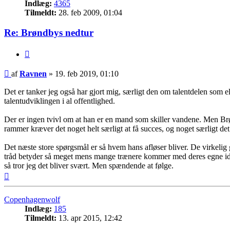
Indlæg:
4365
Tilmeldt:
28. feb 2009, 01:04
Re: Brøndbys nedtur
Citer
Indlæg
af
Ravnen
»
19. feb 2019, 01:10
Det er tanker jeg også har gjort mig, særligt den om talentdelen som e
talentudviklingen i al offentlighed.
Der er ingen tvivl om at han er en mand som skiller vandene. Men Brø
rammer kræver det noget helt særligt at få succes, og noget særligt de
Det næste store spørgsmål er så hvem hans afløser bliver. De virkelig
tråd betyder så meget mens mange trænere kommer med deres egne ideer
så tror jeg det bliver svært. Men spændende at følge.
Top
Copenhagenwolf
Indlæg:
185
Tilmeldt:
13. apr 2015, 12:42