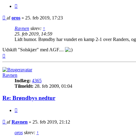
Citer
Indlæg
af
oros
»
25. feb 2019, 17:23
Ravnen
skrev:
↑
25. feb 2019, 14:59
Lidt humor. Brøndby har vundet en kamp 2-1 over Randers, og 
Udskift "Solskjær" med AGF....
Top
Ravnen
Indlæg:
4365
Tilmeldt:
28. feb 2009, 01:04
Re: Brøndbys nedtur
Citer
Indlæg
af
Ravnen
»
25. feb 2019, 21:12
oros
skrev:
↑