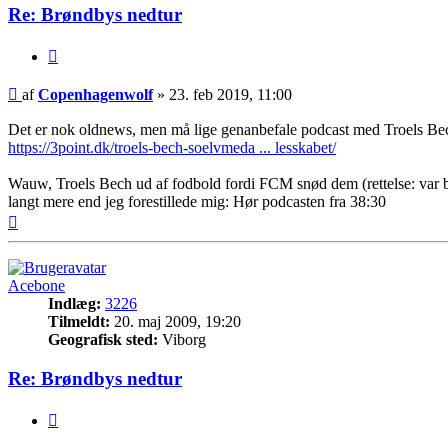
Re: Brøndbys nedtur
Citer
Indlæg
af
Copenhagenwolf
»
23. feb 2019, 11:00
Det er nok oldnews, men må lige genanbefale podcast med Troels Bec
https://3point.dk/troels-bech-soelvmeda ... lesskabet/
Wauw, Troels Bech ud af fodbold fordi FCM snød dem (rettelse: var bedr
langt mere end jeg forestillede mig: Hør podcasten fra 38:30
Top
Acebone
Indlæg:
3226
Tilmeldt:
20. maj 2009, 19:20
Geografisk sted:
Viborg
Re: Brøndbys nedtur
Citer