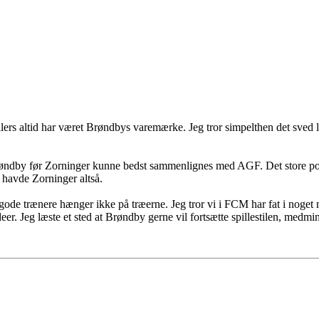
llers altid har været Brøndbys varemærke. Jeg tror simpelthen det sved l
ndby før Zorninger kunne bedst sammenlignes med AGF. Det store potent
t havde Zorninger altså.
 gode trænere hænger ikke på træerne. Jeg tror vi i FCM har fat i noget
. Jeg læste et sted at Brøndby gerne vil fortsætte spillestilen, medmi