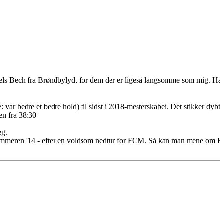
ls Bech fra Brøndbylyd, for dem der er ligeså langsomme som mig. Har
ar bedre et bedre hold) til sidst i 2018-mesterskabet. Det stikker dybt
ten fra 38:30
eg.
 i sommeren '14 - efter en voldsom nedtur for FCM. Så kan man mene om