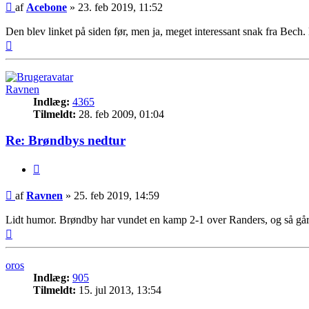
Indlæg
af
Acebone
»
23. feb 2019, 11:52
Den blev linket på siden før, men ja, meget interessant snak fra Bech
Top
Ravnen
Indlæg:
4365
Tilmeldt:
28. feb 2009, 01:04
Re: Brøndbys nedtur
Citer
Indlæg
af
Ravnen
»
25. feb 2019, 14:59
Lidt humor. Brøndby har vundet en kamp 2-1 over Randers, og så går
Top
oros
Indlæg:
905
Tilmeldt:
15. jul 2013, 13:54