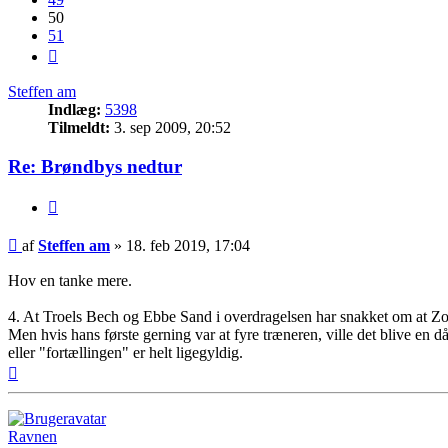
50
51
Næste
Steffen am
Indlæg:
5398
Tilmeldt:
3. sep 2009, 20:52
Re: Brøndbys nedtur
Citer
Indlæg
af
Steffen am
»
18. feb 2019, 17:04
Hov en tanke mere.
4. At Troels Bech og Ebbe Sand i overdragelsen har snakket om at Zorni
Men hvis hans første gerning var at fyre træneren, ville det blive en då
eller "fortællingen" er helt ligegyldig.
Top
Ravnen