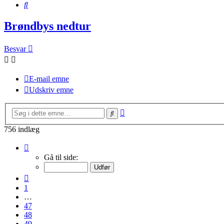
Søg
Brøndbys nedtur
Besvar
E-mail emne
Udskriv emne
Avanceret
Søg
søgning
756 indlæg
Side
50
Gå til side:
af
51
Forrige
1
…
47
48
49