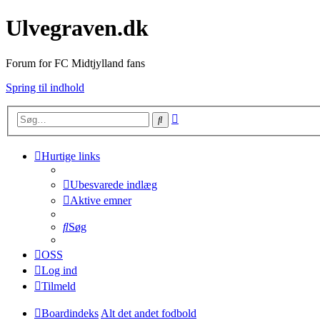
Ulvegraven.dk
Forum for FC Midtjylland fans
Spring til indhold
Avanceret
Søg
søgning
Hurtige links
Ubesvarede indlæg
Aktive emner
Søg
OSS
Log ind
Tilmeld
Boardindeks
Alt det andet fodbold