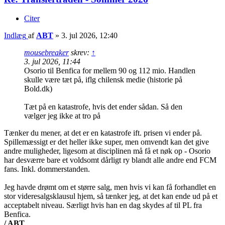
Citer
Indlæg
af
ABT
»
3. jul 2026, 12:40
mousebreaker
skrev:
↑
3. jul 2026, 11:44
Osorio til Benfica for mellem 90 og 112 mio. Handlen
skulle være tæt på, iflg chilensk medie (historie på
Bold.dk)
Tæt på en katastrofe, hvis det ender sådan. Så den
vælger jeg ikke at tro på
Tænker du mener, at det er en katastrofe ift. prisen vi ender på.
Spillemæssigt er det heller ikke super, men omvendt kan det give
andre muligheder, ligesom at disciplinen må få et nøk op - Osorio
har desværre bare et voldsomt dårligt ry blandt alle andre end FCM
fans. Inkl. dommerstanden.
Jeg havde drømt om et større salg, men hvis vi kan få forhandlet en
stor videresalgsklausul hjem, så tænker jeg, at det kan ende ud på et
acceptabelt niveau. Særligt hvis han en dag skydes af til PL fra
Benfica.
/ ABT