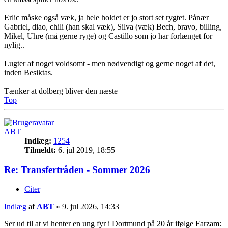
Erlic måske også væk, ja hele holdet er jo stort set rygtet. Pånær
Gabriel, diao, chili (han skal væk), Silva (væk) Bech, bravo, billing,
Mikel, Uhre (må gerne ryge) og Castillo som jo har forlænget for
nylig..
Lugter af noget voldsomt - men nødvendigt og gerne noget af det,
inden Besiktas.
Tænker at dolberg bliver den næste
Top
ABT
Indlæg:
1254
Tilmeldt:
6. jul 2019, 18:55
Re: Transfertråden - Sommer 2026
Citer
Indlæg
af
ABT
»
9. jul 2026, 14:33
Ser ud til at vi henter en ung fyr i Dortmund på 20 år ifølge Farzam: