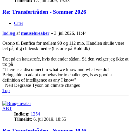
Tilmeldt:
17. jun 2009, 19:33
Re: Transfertråden - Sommer 2026
Citer
Indlæg
af
mousebreaker
»
3. jul 2026, 11:44
Osorio til Benfica for mellem 90 og 112 mio. Handlen skulle være
tæt på, iflg chilensk medie (historie på Bold.dk)
Tæt på en katastrofe, hvis det ender sådan. Så den vælger jeg ikke at
tro på
"There is a disconnect in what we know and what we do!
Being able to adapt our behavior to challenges, is as good a
definition of intelligence as any I know"
- Neil Degrasse Tyson on climate changes -
Top
ABT
Indlæg:
1254
Tilmeldt:
6. jul 2019, 18:55
Re: Transfertråden - Sommer 2026