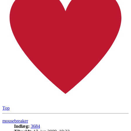
Top
mousebreaker
Indlæg:
3684