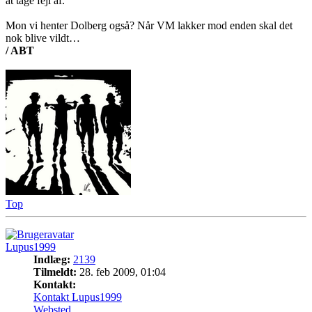
at tage fejl af.
Mon vi henter Dolberg også? Når VM lakker mod enden skal det
nok blive vildt…
/ ABT
Top
Lupus1999
Indlæg:
2139
Tilmeldt:
28. feb 2009, 01:04
Kontakt:
Kontakt Lupus1999
Websted