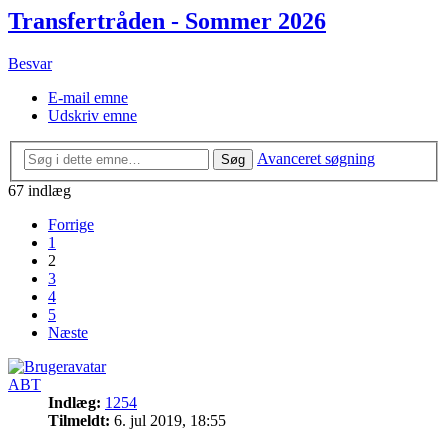
Transfertråden - Sommer 2026
Besvar
E-mail emne
Udskriv emne
Avanceret søgning
Søg
67 indlæg
Forrige
1
2
3
4
5
Næste
ABT
Indlæg:
1254
Tilmeldt:
6. jul 2019, 18:55