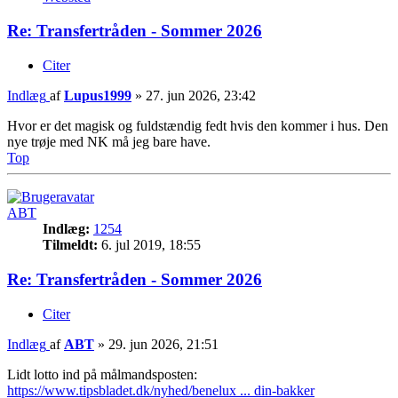
Re: Transfertråden - Sommer 2026
Citer
Indlæg
af
Lupus1999
»
27. jun 2026, 23:42
Hvor er det magisk og fuldstændig fedt hvis den kommer i hus. Den
nye trøje med NK må jeg bare have.
Top
ABT
Indlæg:
1254
Tilmeldt:
6. jul 2019, 18:55
Re: Transfertråden - Sommer 2026
Citer
Indlæg
af
ABT
»
29. jun 2026, 21:51
Lidt lotto ind på målmandsposten:
https://www.tipsbladet.dk/nyhed/benelux ... din-bakker