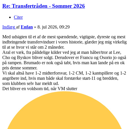
Re: Transfertråden - Sommer 2026
Citer
Indlæg
af
Enfan
»
8. jul 2026, 09:29
Med udsigten til et af de mest spændende, vigtigste, dyreste og mest
indbringende transfervinduer i vores historie, glæder jeg mig virkelig
til at se hvor vi står om 2 måneder.
Aral er væk, fra pålidelige kilder ved jeg at man håber/tror at Lee,
Cho og Byskov bliver solgt. Derudover er Francu og Osorio jo også
på rampen. Brumado er nok også tabt, hvis man kan lande på en ok
pris denne sommer.
Vi skal altså have 1-2 midterforsvar, 1-2 CM, 1-2 kantspillere og 1-2
angribere ind, hvis man både skal forstærke start-11 og bredden,
som klubben selv har meldt ud.
Det bliver en voldsom tid, når VM slutter