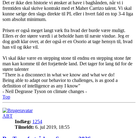
Det er ikke den historie vi ønsker at have i baghånden, når vi i
fremtiden skal skrive kontrakt med et Maher Carrizo talent. Vi skal
kunne sælge den slags direkte til PL eller i hvert fald en top 3-4 liga
som absolut minimum.
Prisen er også meget langt væk fra hvad der burde være muligt.
Ellers er der større værdi i at beholde ham til næste vindue. Jeg er
dog godt klar over, at der også er en Osorio at tage hensyn til, hvad
han vil og ikke vil.
Vi skal ikke være en stepping stone til endnu en stepping stone før
man kan komme til det forjættede land. Det tager for lang tid for de
større talenter
"There is a disconnect in what we know and what we do!
Being able to adapt our behavior to challenges, is as good a
definition of intelligence as any I know"
- Neil Degrasse Tyson on climate changes -
Top
ABT
Indlæg:
1254
Tilmeldt:
6. jul 2019, 18:55