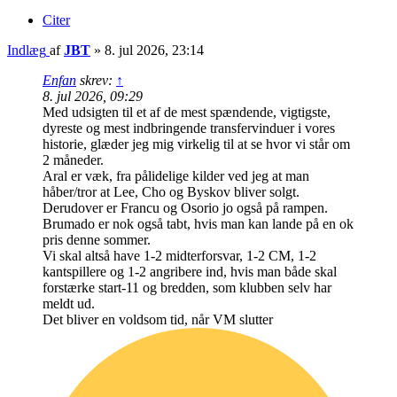
Citer
Indlæg
af
JBT
»
8. jul 2026, 23:14
Enfan
skrev:
↑
8. jul 2026, 09:29
Med udsigten til et af de mest spændende, vigtigste,
dyreste og mest indbringende transfervinduer i vores
historie, glæder jeg mig virkelig til at se hvor vi står om
2 måneder.
Aral er væk, fra pålidelige kilder ved jeg at man
håber/tror at Lee, Cho og Byskov bliver solgt.
Derudover er Francu og Osorio jo også på rampen.
Brumado er nok også tabt, hvis man kan lande på en ok
pris denne sommer.
Vi skal altså have 1-2 midterforsvar, 1-2 CM, 1-2
kantspillere og 1-2 angribere ind, hvis man både skal
forstærke start-11 og bredden, som klubben selv har
meldt ud.
Det bliver en voldsom tid, når VM slutter