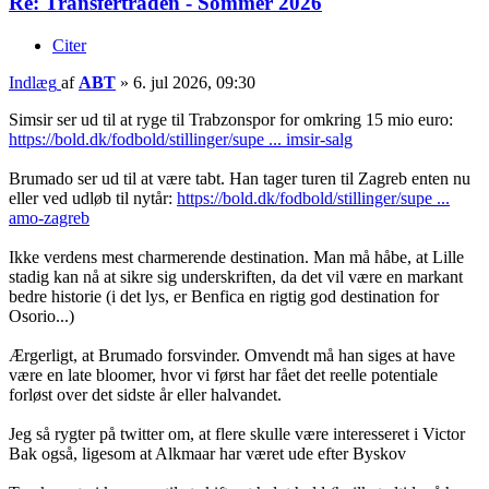
Re: Transfertråden - Sommer 2026
Citer
Indlæg
af
ABT
»
6. jul 2026, 09:30
Simsir ser ud til at ryge til Trabzonspor for omkring 15 mio euro:
https://bold.dk/fodbold/stillinger/supe ... imsir-salg
Brumado ser ud til at være tabt. Han tager turen til Zagreb enten nu
eller ved udløb til nytår:
https://bold.dk/fodbold/stillinger/supe ...
amo-zagreb
Ikke verdens mest charmerende destination. Man må håbe, at Lille
stadig kan nå at sikre sig underskriften, da det vil være en markant
bedre historie (i det lys, er Benfica en rigtig god destination for
Osorio...)
Ærgerligt, at Brumado forsvinder. Omvendt må han siges at have
være en late bloomer, hvor vi først har fået det reelle potentiale
forløst over det sidste år eller halvandet.
Jeg så rygter på twitter om, at flere skulle være interesseret i Victor
Bak også, ligesom at Alkmaar har været ude efter Byskov