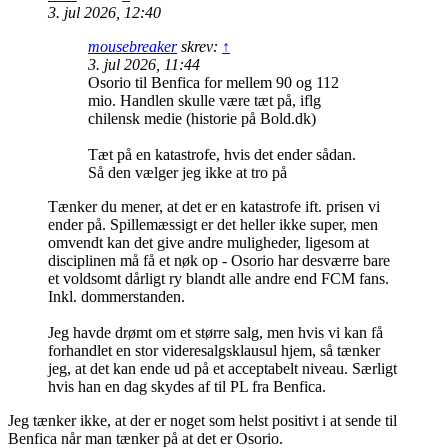
3. jul 2026, 12:40
mousebreaker
skrev:
↑
3. jul 2026, 11:44
Osorio til Benfica for mellem 90 og 112
mio. Handlen skulle være tæt på, iflg
chilensk medie (historie på Bold.dk)
Tæt på en katastrofe, hvis det ender sådan.
Så den vælger jeg ikke at tro på
Tænker du mener, at det er en katastrofe ift. prisen vi
ender på. Spillemæssigt er det heller ikke super, men
omvendt kan det give andre muligheder, ligesom at
disciplinen må få et nøk op - Osorio har desværre bare
et voldsomt dårligt ry blandt alle andre end FCM fans.
Inkl. dommerstanden.
Jeg havde drømt om et større salg, men hvis vi kan få
forhandlet en stor videresalgsklausul hjem, så tænker
jeg, at det kan ende ud på et acceptabelt niveau. Særligt
hvis han en dag skydes af til PL fra Benfica.
Jeg tænker ikke, at der er noget som helst positivt i at sende til
Benfica når man tænker på at det er Osorio.