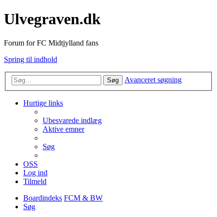
Ulvegraven.dk
Forum for FC Midtjylland fans
Spring til indhold
Avanceret søgning
Søg
Hurtige links
Ubesvarede indlæg
Aktive emner
Søg
OSS
Log ind
Tilmeld
Boardindeks
FCM & BW
Søg