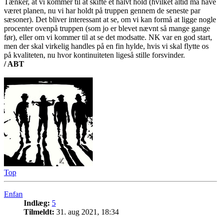
Tænker, at vi kommer til at skifte et halvt hold (hvilket altid må have
været planen, nu vi har holdt på truppen gennem de seneste par
sæsoner). Det bliver interessant at se, om vi kan formå at ligge nogle
procenter ovenpå truppen (som jo er blevet nævnt så mange gange
før), eller om vi kommer til at se det modsatte. NK var en god start,
men der skal virkelig handles på en fin hylde, hvis vi skal flytte os
på kvaliteten, nu hvor kontinuiteten ligeså stille forsvinder.
/ ABT
Top
Enfan
Indlæg:
5
Tilmeldt:
31. aug 2021, 18:34