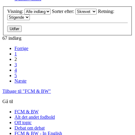
Visning:
Sorter efter:
Retning:
67 indlæg
Forrige
1
2
3
4
5
Næste
Tilbage til "FCM & BW"
Gå til
FCM & BW
Alt det andet fodbold
Off topic
Debat om debat
FCM & BW - In English