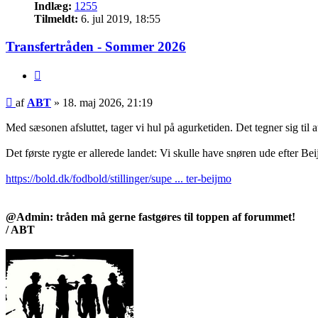
Indlæg:
1255
Tilmeldt:
6. jul 2019, 18:55
Transfertråden - Sommer 2026
Citer
Indlæg
af
ABT
»
18. maj 2026, 21:19
Med sæsonen afsluttet, tager vi hul på agurketiden. Det tegner sig til 
Det første rygte er allerede landet: Vi skulle have snøren ude efter Be
https://bold.dk/fodbold/stillinger/supe ... ter-beijmo
@Admin: tråden må gerne fastgøres til toppen af forummet!
/ ABT