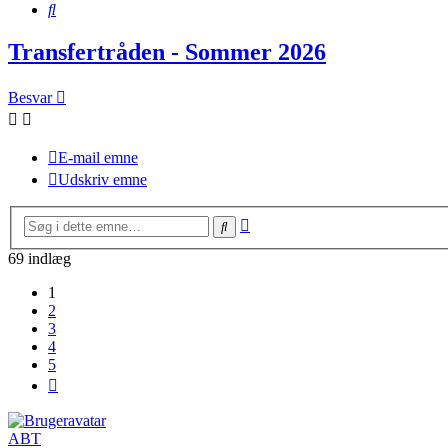
Søg
Transfertråden - Sommer 2026
Besvar
E-mail emne
Udskriv emne
Avanceret
Søg
søgning
69 indlæg
1
2
3
4
5
Næste
ABT