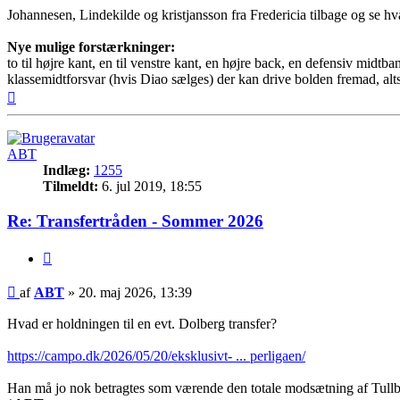
Johannesen, Lindekilde og kristjansson fra Fredericia tilbage og se h
Nye mulige forstærkninger:
to til højre kant, en til venstre kant, en højre back, en defensiv midtba
klassemidtforsvar (hvis Diao sælges) der kan drive bolden fremad, alts
Top
ABT
Indlæg:
1255
Tilmeldt:
6. jul 2019, 18:55
Re: Transfertråden - Sommer 2026
Citer
Indlæg
af
ABT
»
20. maj 2026, 13:39
Hvad er holdningen til en evt. Dolberg transfer?
https://campo.dk/2026/05/20/eksklusivt- ... perligaen/
Han må jo nok betragtes som værende den totale modsætning af Tullbe