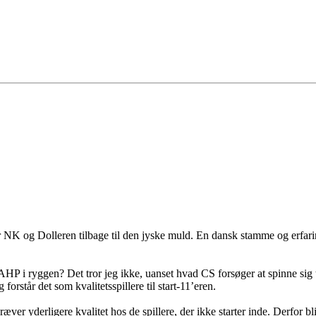
der NK og Dolleren tilbage til den jyske muld. En dansk stamme og erfa
 AHP i ryggen? Det tror jeg ikke, uanset hvad CS forsøger at spinne sig
forstår det som kvalitetsspillere til start-11’eren.
ver yderligere kvalitet hos de spillere, der ikke starter inde. Derfor 