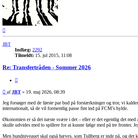
Top
JBT
Indlæg:
2292
Tilmeldt:
15. jul 2015, 11:08
Re: Transfertråden - Sommer 2026
Citer
Indlæg
af
JBT
»
19. maj 2026, 08:39
Jeg forsøger med de første par bud på forstærkninger og tror, vi kal
internationalt, så de vil formentlig passe fint ind på FCM’s hylde.
Økonomien er så det næste svære i det – eller er det egentlig det med
skulle udvides med to spillere for at kunne følge med på tre fronter. Jeg 
Men bundniveauet skal også hæves, som Tullberg er inde på, og det kræ