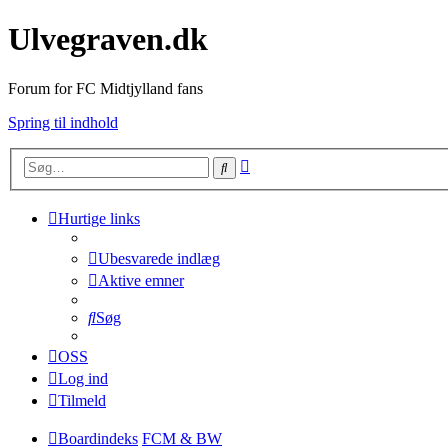
Ulvegraven.dk
Forum for FC Midtjylland fans
Spring til indhold
Avanceret
Søg
søgning
Hurtige links
Ubesvarede indlæg
Aktive emner
Søg
OSS
Log ind
Tilmeld
Boardindeks
FCM & BW