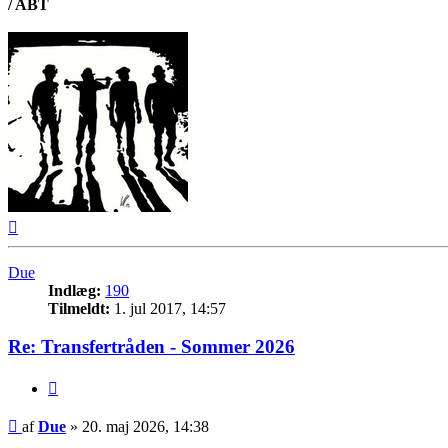
/ ABT
Top
Due
Indlæg:
190
Tilmeldt:
1. jul 2017, 14:57
Re: Transfertråden - Sommer 2026
Citer
Indlæg
af
Due
»
20. maj 2026, 14:38