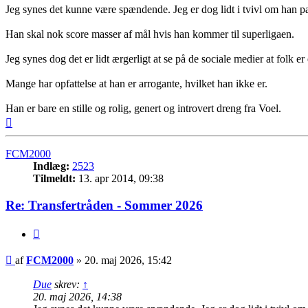
Jeg synes det kunne være spændende. Jeg er dog lidt i tvivl om han pa
Han skal nok score masser af mål hvis han kommer til superligaen.
Jeg synes dog det er lidt ærgerligt at se på de sociale medier at folk e
Mange har opfattelse at han er arrogante, hvilket han ikke er.
Han er bare en stille og rolig, genert og introvert dreng fra Voel.
Top
FCM2000
Indlæg:
2523
Tilmeldt:
13. apr 2014, 09:38
Re: Transfertråden - Sommer 2026
Citer
Indlæg
af
FCM2000
»
20. maj 2026, 15:42
Due
skrev:
↑
20. maj 2026, 14:38