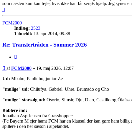
som næsten kun kan fejle, hvis ikke han får seriøs hjælp. Jeg synes en
Top
FCM2000
Indlæg:
2523
Tilmeldt:
13. apr 2014, 09:38
Re: Transfertråden - Sommer 2026
Citer
Indlæg
af
FCM2000
»
19. maj 2026, 12:07
Ud:
Mbabu, Paulinho, junior Ze
"mulige" ud:
Chilufya, Gabriel, Uhre, Brumado og Cho
"mulige" storsalg ud:
Osorio, Simsir, Dju, Diao, Castillo og Ólafss
Boblere ind:
Jonathan Asp Jensen fra Grasshopper:
(Fc Bayern M ejer ham) FCM har en klausul der kan gøre ham billig at 
spillere i den her sæson i alpelandet.