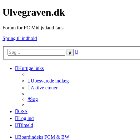
Ulvegraven.dk
Forum for FC Midtjylland fans
Spring til indhold
Avanceret
Søg
søgning
Hurtige links
Ubesvarede indlæg
Aktive emner
Søg
OSS
Log ind
Tilmeld
Boardindeks
FCM & BW