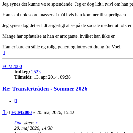
Jeg synes det kunne være spændende. Jeg er dog lidt i tvivl om han pa
Han skal nok score masser af mål hvis han kommer til superligaen.
Jeg synes dog det er lidt ærgerligt at se på de sociale medier at folk e
Mange har opfattelse at han er arrogante, hvilket han ikke er.
Han er bare en stille og rolig, genert og introvert dreng fra Voel.
Top
FCM2000
Indlæg:
2523
Tilmeldt:
13. apr 2014, 09:38
Re: Transfertråden - Sommer 2026
Citer
Indlæg
af
FCM2000
»
20. maj 2026, 15:42
Due
skrev:
↑
20. maj 2026, 14:38