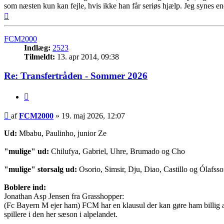
som næsten kun kan fejle, hvis ikke han får seriøs hjælp. Jeg synes en
Top
FCM2000
Indlæg:
2523
Tilmeldt:
13. apr 2014, 09:38
Re: Transfertråden - Sommer 2026
Citer
Indlæg
af
FCM2000
»
19. maj 2026, 12:07
Ud:
Mbabu, Paulinho, junior Ze
"mulige" ud:
Chilufya, Gabriel, Uhre, Brumado og Cho
"mulige" storsalg ud:
Osorio, Simsir, Dju, Diao, Castillo og Ólafss
Boblere ind:
Jonathan Asp Jensen fra Grasshopper:
(Fc Bayern M ejer ham) FCM har en klausul der kan gøre ham billig at 
spillere i den her sæson i alpelandet.