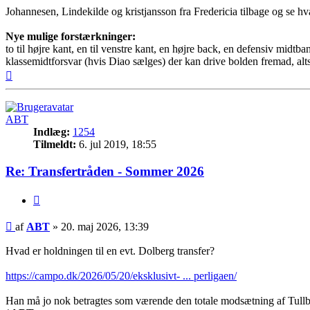
Johannesen, Lindekilde og kristjansson fra Fredericia tilbage og se h
Nye mulige forstærkninger:
to til højre kant, en til venstre kant, en højre back, en defensiv midtba
klassemidtforsvar (hvis Diao sælges) der kan drive bolden fremad, alts
Top
ABT
Indlæg:
1254
Tilmeldt:
6. jul 2019, 18:55
Re: Transfertråden - Sommer 2026
Citer
Indlæg
af
ABT
»
20. maj 2026, 13:39
Hvad er holdningen til en evt. Dolberg transfer?
https://campo.dk/2026/05/20/eksklusivt- ... perligaen/
Han må jo nok betragtes som værende den totale modsætning af Tullbe