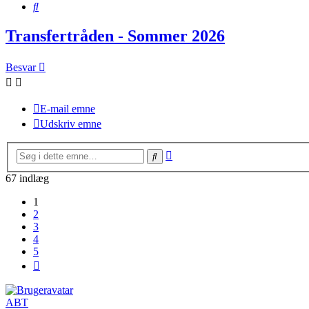
Søg
Transfertråden - Sommer 2026
Besvar
E-mail emne
Udskriv emne
Avanceret
Søg
søgning
67 indlæg
1
2
3
4
5
Næste
ABT