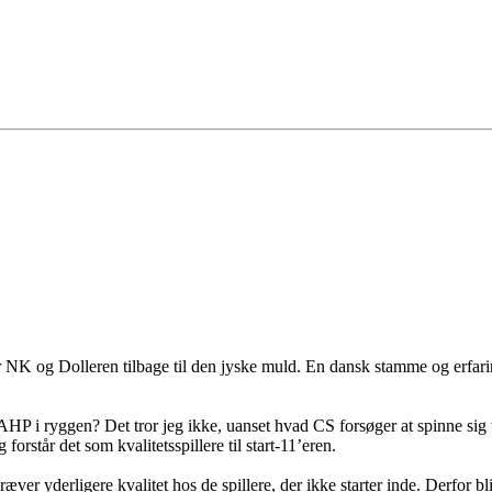
der NK og Dolleren tilbage til den jyske muld. En dansk stamme og erfa
 AHP i ryggen? Det tror jeg ikke, uanset hvad CS forsøger at spinne sig
forstår det som kvalitetsspillere til start-11’eren.
ver yderligere kvalitet hos de spillere, der ikke starter inde. Derfor 