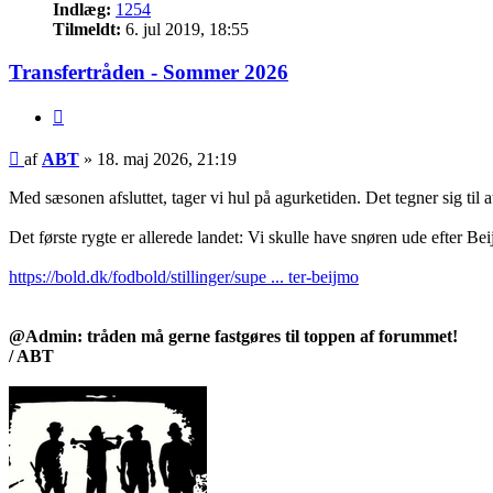
Indlæg:
1254
Tilmeldt:
6. jul 2019, 18:55
Transfertråden - Sommer 2026
Citer
Indlæg
af
ABT
»
18. maj 2026, 21:19
Med sæsonen afsluttet, tager vi hul på agurketiden. Det tegner sig til 
Det første rygte er allerede landet: Vi skulle have snøren ude efter Be
https://bold.dk/fodbold/stillinger/supe ... ter-beijmo
@Admin: tråden må gerne fastgøres til toppen af forummet!
/ ABT