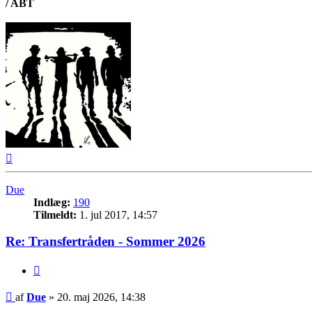
/ ABT
Top
Due
Indlæg:
190
Tilmeldt:
1. jul 2017, 14:57
Re: Transfertråden - Sommer 2026
Citer
Indlæg
af
Due
»
20. maj 2026, 14:38