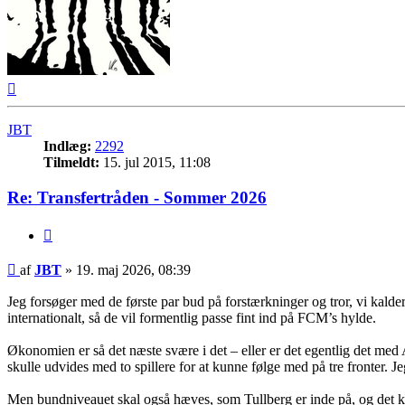
Top
JBT
Indlæg:
2292
Tilmeldt:
15. jul 2015, 11:08
Re: Transfertråden - Sommer 2026
Citer
Indlæg
af
JBT
»
19. maj 2026, 08:39
Jeg forsøger med de første par bud på forstærkninger og tror, vi kal
internationalt, så de vil formentlig passe fint ind på FCM’s hylde.
Økonomien er så det næste svære i det – eller er det egentlig det med
skulle udvides med to spillere for at kunne følge med på tre fronter. Jeg 
Men bundniveauet skal også hæves, som Tullberg er inde på, og det kræ