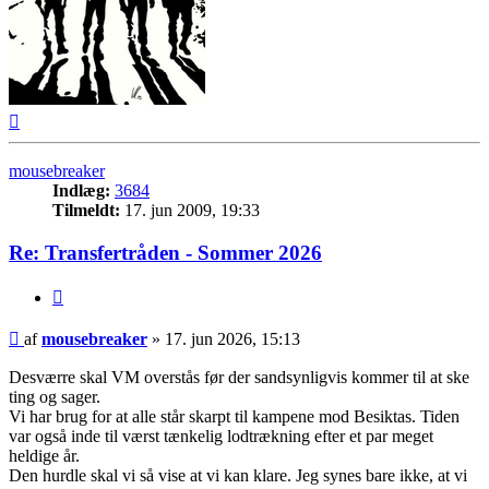
Top
mousebreaker
Indlæg:
3684
Tilmeldt:
17. jun 2009, 19:33
Re: Transfertråden - Sommer 2026
Citer
Indlæg
af
mousebreaker
»
17. jun 2026, 15:13
Desværre skal VM overstås før der sandsynligvis kommer til at ske
ting og sager.
Vi har brug for at alle står skarpt til kampene mod Besiktas. Tiden
var også inde til værst tænkelig lodtrækning efter et par meget
heldige år.
Den hurdle skal vi så vise at vi kan klare. Jeg synes bare ikke, at vi