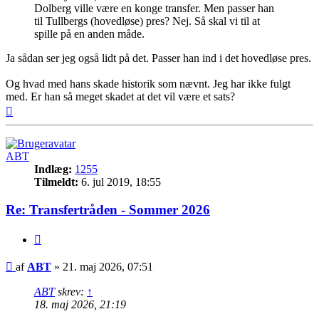
Dolberg ville være en konge transfer. Men passer han
til Tullbergs (hovedløse) pres? Nej. Så skal vi til at
spille på en anden måde.
Ja sådan ser jeg også lidt på det. Passer han ind i det hovedløse pres.
Og hvad med hans skade historik som nævnt. Jeg har ikke fulgt
med. Er han så meget skadet at det vil være et sats?
Top
ABT
Indlæg:
1255
Tilmeldt:
6. jul 2019, 18:55
Re: Transfertråden - Sommer 2026
Citer
Indlæg
af
ABT
»
21. maj 2026, 07:51
ABT
skrev:
↑
18. maj 2026, 21:19