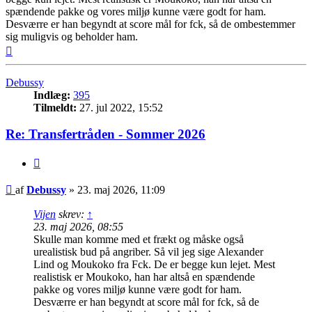
spændende pakke og vores miljø kunne være godt for ham.
Desværre er han begyndt at score mål for fck, så de ombestemmer
sig muligvis og beholder ham.
Top
Debussy
Indlæg:
395
Tilmeldt:
27. jul 2022, 15:52
Re: Transfertråden - Sommer 2026
Citer
Indlæg
af
Debussy
»
23. maj 2026, 11:09
Vijen
skrev:
↑
23. maj 2026, 08:55
Skulle man komme med et frækt og måske også
urealistisk bud på angriber. Så vil jeg sige Alexander
Lind og Moukoko fra Fck. De er begge kun lejet. Mest
realistisk er Moukoko, han har altså en spændende
pakke og vores miljø kunne være godt for ham.
Desværre er han begyndt at score mål for fck, så de