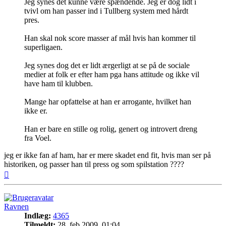
Jeg synes det kunne være spændende. Jeg er dog lidt i
tvivl om han passer ind i Tullberg system med hårdt
pres.
Han skal nok score masser af mål hvis han kommer til
superligaen.
Jeg synes dog det er lidt ærgerligt at se på de sociale
medier at folk er efter ham pga hans attitude og ikke vil
have ham til klubben.
Mange har opfattelse at han er arrogante, hvilket han
ikke er.
Han er bare en stille og rolig, genert og introvert dreng
fra Voel.
jeg er ikke fan af ham, har er mere skadet end fit, hvis man ser på
historiken, og passer han til press og som spilstation ????
Top
Ravnen
Indlæg:
4365
Tilmeldt:
28. feb 2009, 01:04