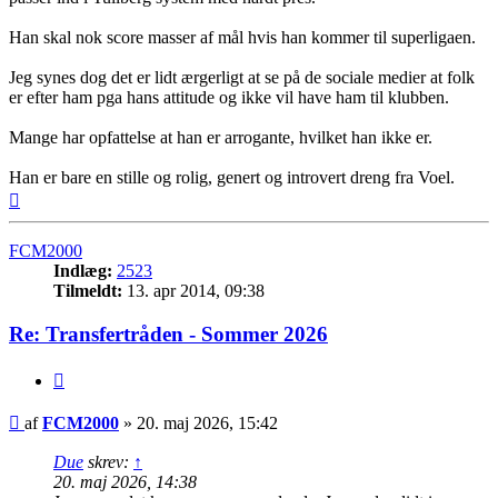
Han skal nok score masser af mål hvis han kommer til superligaen.
Jeg synes dog det er lidt ærgerligt at se på de sociale medier at folk
er efter ham pga hans attitude og ikke vil have ham til klubben.
Mange har opfattelse at han er arrogante, hvilket han ikke er.
Han er bare en stille og rolig, genert og introvert dreng fra Voel.
Top
FCM2000
Indlæg:
2523
Tilmeldt:
13. apr 2014, 09:38
Re: Transfertråden - Sommer 2026
Citer
Indlæg
af
FCM2000
»
20. maj 2026, 15:42
Due
skrev:
↑
20. maj 2026, 14:38