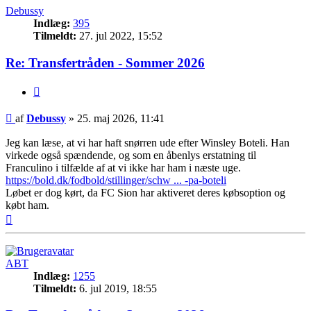
Debussy
Indlæg:
395
Tilmeldt:
27. jul 2022, 15:52
Re: Transfertråden - Sommer 2026
Citer
Indlæg
af
Debussy
»
25. maj 2026, 11:41
Jeg kan læse, at vi har haft snørren ude efter Winsley Boteli. Han
virkede også spændende, og som en åbenlys erstatning til
Franculino i tilfælde af at vi ikke har ham i næste uge.
https://bold.dk/fodbold/stillinger/schw ... -pa-boteli
Løbet er dog kørt, da FC Sion har aktiveret deres købsoption og
købt ham.
Top
ABT
Indlæg:
1255
Tilmeldt:
6. jul 2019, 18:55