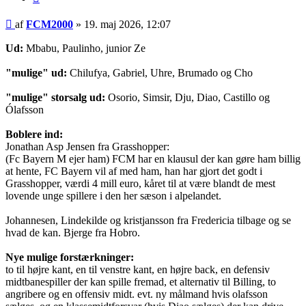
Indlæg
af
FCM2000
»
19. maj 2026, 12:07
Ud:
Mbabu, Paulinho, junior Ze
"mulige" ud:
Chilufya, Gabriel, Uhre, Brumado og Cho
"mulige" storsalg ud:
Osorio, Simsir, Dju, Diao, Castillo og
Ólafsson
Boblere ind:
Jonathan Asp Jensen fra Grasshopper:
(Fc Bayern M ejer ham) FCM har en klausul der kan gøre ham billig
at hente, FC Bayern vil af med ham, han har gjort det godt i
Grasshopper, værdi 4 mill euro, kåret til at være blandt de mest
lovende unge spillere i den her sæson i alpelandet.
Johannesen, Lindekilde og kristjansson fra Fredericia tilbage og se
hvad de kan. Bjerge fra Hobro.
Nye mulige forstærkninger:
to til højre kant, en til venstre kant, en højre back, en defensiv
midtbanespiller der kan spille fremad, et alternativ til Billing, to
angribere og en offensiv midt. evt. ny målmand hvis olafsson