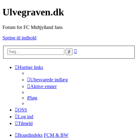
Ulvegraven.dk
Forum for FC Midtjylland fans
Spring til indhold
Avanceret
Søg
søgning
Hurtige links
Ubesvarede indlæg
Aktive emner
Søg
OSS
Log ind
Tilmeld
Boardindeks
FCM & BW