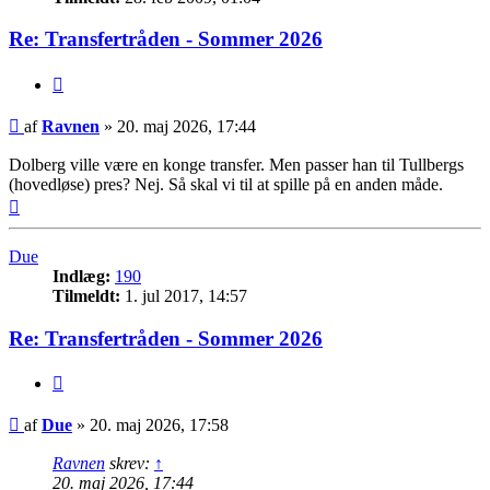
Re: Transfertråden - Sommer 2026
Citer
Indlæg
af
Ravnen
»
20. maj 2026, 17:44
Dolberg ville være en konge transfer. Men passer han til Tullbergs
(hovedløse) pres? Nej. Så skal vi til at spille på en anden måde.
Top
Due
Indlæg:
190
Tilmeldt:
1. jul 2017, 14:57
Re: Transfertråden - Sommer 2026
Citer
Indlæg
af
Due
»
20. maj 2026, 17:58
Ravnen
skrev:
↑
20. maj 2026, 17:44