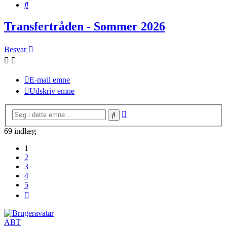
Søg
Transfertråden - Sommer 2026
Besvar
E-mail emne
Udskriv emne
Avanceret
Søg
søgning
69 indlæg
1
2
3
4
5
Næste
ABT