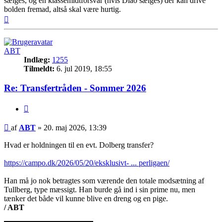
sælges, og en klassemidtforsvar (hvis Diao sælges) der kan drive
bolden fremad, altså skal være hurtig.
Top
ABT
Indlæg:
1255
Tilmeldt:
6. jul 2019, 18:55
Re: Transfertråden - Sommer 2026
Citer
Indlæg
af
ABT
»
20. maj 2026, 13:39
Hvad er holdningen til en evt. Dolberg transfer?
https://campo.dk/2026/05/20/eksklusivt- ... perligaen/
Han må jo nok betragtes som værende den totale modsætning af
Tullberg, type mæssigt. Han burde gå ind i sin prime nu, men
tænker det både vil kunne blive en dreng og en pige.
/ ABT