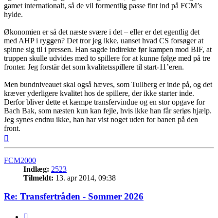
gamet internationalt, så de vil formentlig passe fint ind på FCM’s
hylde.
Økonomien er så det næste svære i det – eller er det egentlig det
med AHP i ryggen? Det tror jeg ikke, uanset hvad CS forsøger at
spinne sig til i pressen. Han sagde indirekte før kampen mod BIF, at
truppen skulle udvides med to spillere for at kunne følge med på tre
fronter. Jeg forstår det som kvalitetsspillere til start-11’eren.
Men bundniveauet skal også hæves, som Tullberg er inde på, og det
kræver yderligere kvalitet hos de spillere, der ikke starter inde.
Derfor bliver dette et kæmpe transfervindue og en stor opgave for
Bach Bak, som næsten kun kan fejle, hvis ikke han får seriøs hjælp.
Jeg synes endnu ikke, han har vist noget uden for banen på den
front.
Top
FCM2000
Indlæg:
2523
Tilmeldt:
13. apr 2014, 09:38
Re: Transfertråden - Sommer 2026
Citer