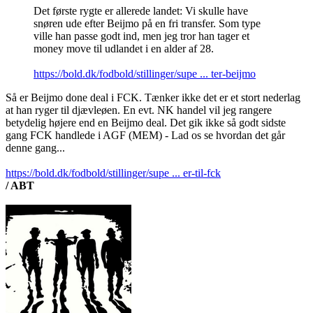
Det første rygte er allerede landet: Vi skulle have
snøren ude efter Beijmo på en fri transfer. Som type
ville han passe godt ind, men jeg tror han tager et
money move til udlandet i en alder af 28.
https://bold.dk/fodbold/stillinger/supe ... ter-beijmo
Så er Beijmo done deal i FCK. Tænker ikke det er et stort nederlag
at han ryger til djævleøen. En evt. NK handel vil jeg rangere
betydelig højere end en Beijmo deal. Det gik ikke så godt sidste
gang FCK handlede i AGF (MEM) - Lad os se hvordan det går
denne gang...
https://bold.dk/fodbold/stillinger/supe ... er-til-fck
/ ABT