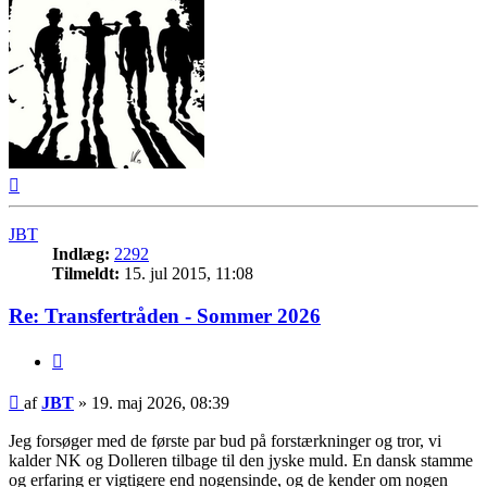
Top
JBT
Indlæg:
2292
Tilmeldt:
15. jul 2015, 11:08
Re: Transfertråden - Sommer 2026
Citer
Indlæg
af
JBT
»
19. maj 2026, 08:39
Jeg forsøger med de første par bud på forstærkninger og tror, vi
kalder NK og Dolleren tilbage til den jyske muld. En dansk stamme
og erfaring er vigtigere end nogensinde, og de kender om nogen