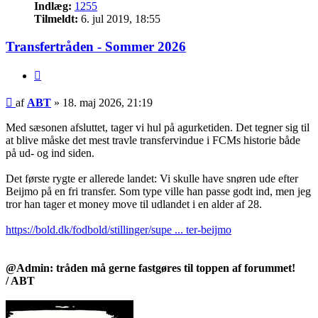
Indlæg:
1255
Tilmeldt:
6. jul 2019, 18:55
Transfertråden - Sommer 2026
Citer
Indlæg
af
ABT
»
18. maj 2026, 21:19
Med sæsonen afsluttet, tager vi hul på agurketiden. Det tegner sig til
at blive måske det mest travle transfervindue i FCMs historie både
på ud- og ind siden.
Det første rygte er allerede landet: Vi skulle have snøren ude efter
Beijmo på en fri transfer. Som type ville han passe godt ind, men jeg
tror han tager et money move til udlandet i en alder af 28.
https://bold.dk/fodbold/stillinger/supe ... ter-beijmo
@Admin: tråden må gerne fastgøres til toppen af forummet!
/ ABT