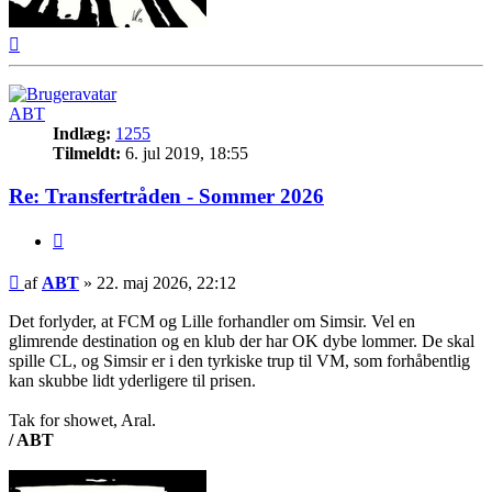
Top
ABT
Indlæg:
1255
Tilmeldt:
6. jul 2019, 18:55
Re: Transfertråden - Sommer 2026
Citer
Indlæg
af
ABT
»
22. maj 2026, 22:12
Det forlyder, at FCM og Lille forhandler om Simsir. Vel en
glimrende destination og en klub der har OK dybe lommer. De skal
spille CL, og Simsir er i den tyrkiske trup til VM, som forhåbentlig
kan skubbe lidt yderligere til prisen.
Tak for showet, Aral.
/ ABT