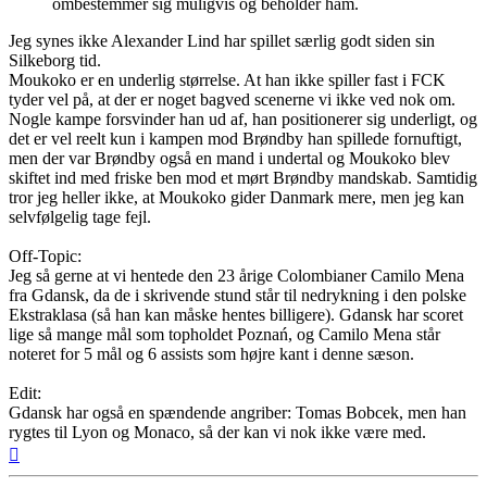
ombestemmer sig muligvis og beholder ham.
Jeg synes ikke Alexander Lind har spillet særlig godt siden sin
Silkeborg tid.
Moukoko er en underlig størrelse. At han ikke spiller fast i FCK
tyder vel på, at der er noget bagved scenerne vi ikke ved nok om.
Nogle kampe forsvinder han ud af, han positionerer sig underligt, og
det er vel reelt kun i kampen mod Brøndby han spillede fornuftigt,
men der var Brøndby også en mand i undertal og Moukoko blev
skiftet ind med friske ben mod et mørt Brøndby mandskab. Samtidig
tror jeg heller ikke, at Moukoko gider Danmark mere, men jeg kan
selvfølgelig tage fejl.
Off-Topic:
Jeg så gerne at vi hentede den 23 årige Colombianer Camilo Mena
fra Gdansk, da de i skrivende stund står til nedrykning i den polske
Ekstraklasa (så han kan måske hentes billigere). Gdansk har scoret
lige så mange mål som topholdet Poznań, og Camilo Mena står
noteret for 5 mål og 6 assists som højre kant i denne sæson.
Edit:
Gdansk har også en spændende angriber: Tomas Bobcek, men han
rygtes til Lyon og Monaco, så der kan vi nok ikke være med.
Top