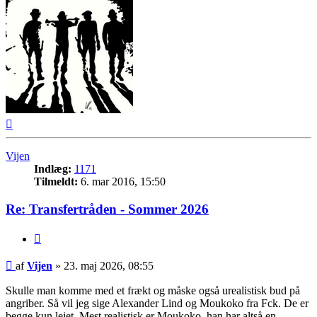
Top
Vijen
Indlæg:
1171
Tilmeldt:
6. mar 2016, 15:50
Re: Transfertråden - Sommer 2026
Citer
Indlæg
af
Vijen
»
23. maj 2026, 08:55
Skulle man komme med et frækt og måske også urealistisk bud på
angriber. Så vil jeg sige Alexander Lind og Moukoko fra Fck. De er
begge kun lejet. Mest realistisk er Moukoko, han har altså en