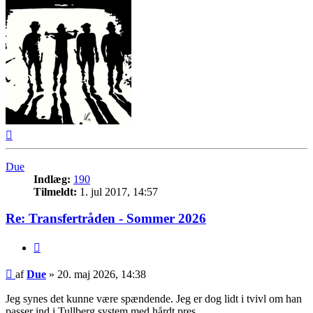
Top
Due
Indlæg:
190
Tilmeldt:
1. jul 2017, 14:57
Re: Transfertråden - Sommer 2026
Citer
Indlæg
af
Due
»
20. maj 2026, 14:38
Jeg synes det kunne være spændende. Jeg er dog lidt i tvivl om han
passer ind i Tullberg system med hårdt pres.