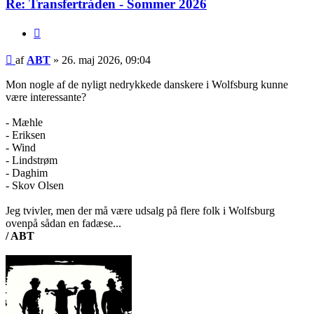
Re: Transfertråden - Sommer 2026
Citer
Indlæg
af
ABT
»
26. maj 2026, 09:04
Mon nogle af de nyligt nedrykkede danskere i Wolfsburg kunne
være interessante?
- Mæhle
- Eriksen
- Wind
- Lindstrøm
- Daghim
- Skov Olsen
Jeg tvivler, men der må være udsalg på flere folk i Wolfsburg
ovenpå sådan en fadæse...
/ ABT