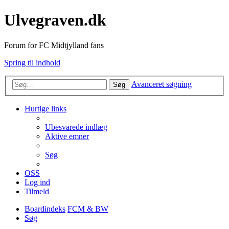
Ulvegraven.dk
Forum for FC Midtjylland fans
Spring til indhold
Avanceret søgning
Søg
Hurtige links
Ubesvarede indlæg
Aktive emner
Søg
OSS
Log ind
Tilmeld
Boardindeks
FCM & BW
Søg