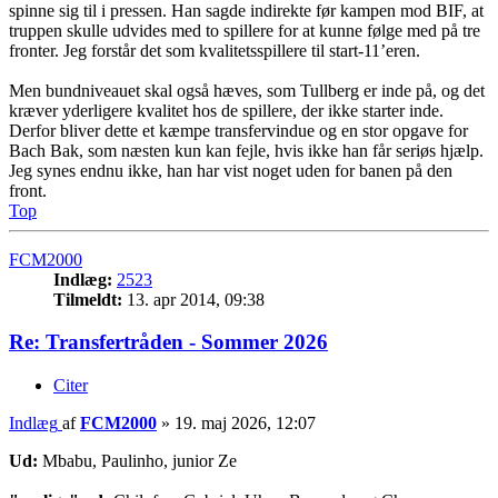
spinne sig til i pressen. Han sagde indirekte før kampen mod BIF, at
truppen skulle udvides med to spillere for at kunne følge med på tre
fronter. Jeg forstår det som kvalitetsspillere til start-11’eren.
Men bundniveauet skal også hæves, som Tullberg er inde på, og det
kræver yderligere kvalitet hos de spillere, der ikke starter inde.
Derfor bliver dette et kæmpe transfervindue og en stor opgave for
Bach Bak, som næsten kun kan fejle, hvis ikke han får seriøs hjælp.
Jeg synes endnu ikke, han har vist noget uden for banen på den
front.
Top
FCM2000
Indlæg:
2523
Tilmeldt:
13. apr 2014, 09:38
Re: Transfertråden - Sommer 2026
Citer
Indlæg
af
FCM2000
»
19. maj 2026, 12:07
Ud:
Mbabu, Paulinho, junior Ze