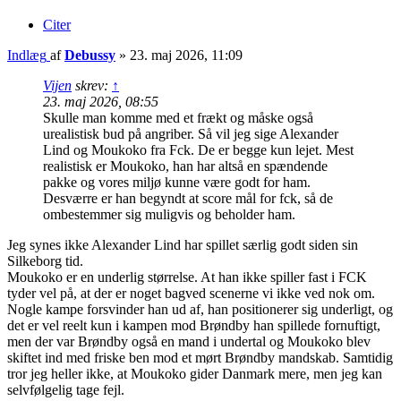
Citer
Indlæg
af
Debussy
»
23. maj 2026, 11:09
Vijen
skrev:
↑
23. maj 2026, 08:55
Skulle man komme med et frækt og måske også
urealistisk bud på angriber. Så vil jeg sige Alexander
Lind og Moukoko fra Fck. De er begge kun lejet. Mest
realistisk er Moukoko, han har altså en spændende
pakke og vores miljø kunne være godt for ham.
Desværre er han begyndt at score mål for fck, så de
ombestemmer sig muligvis og beholder ham.
Jeg synes ikke Alexander Lind har spillet særlig godt siden sin
Silkeborg tid.
Moukoko er en underlig størrelse. At han ikke spiller fast i FCK
tyder vel på, at der er noget bagved scenerne vi ikke ved nok om.
Nogle kampe forsvinder han ud af, han positionerer sig underligt, og
det er vel reelt kun i kampen mod Brøndby han spillede fornuftigt,
men der var Brøndby også en mand i undertal og Moukoko blev
skiftet ind med friske ben mod et mørt Brøndby mandskab. Samtidig
tror jeg heller ikke, at Moukoko gider Danmark mere, men jeg kan
selvfølgelig tage fejl.