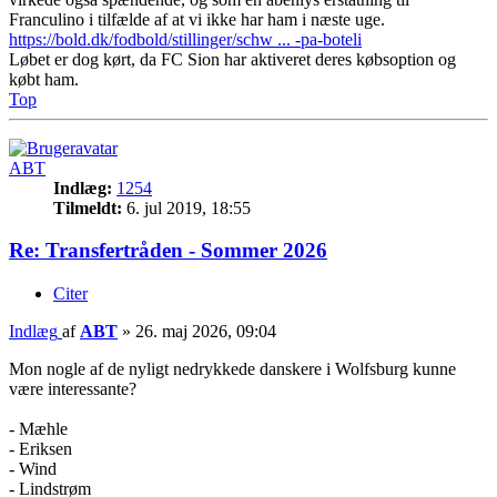
Franculino i tilfælde af at vi ikke har ham i næste uge.
https://bold.dk/fodbold/stillinger/schw ... -pa-boteli
Løbet er dog kørt, da FC Sion har aktiveret deres købsoption og
købt ham.
Top
ABT
Indlæg:
1254
Tilmeldt:
6. jul 2019, 18:55
Re: Transfertråden - Sommer 2026
Citer
Indlæg
af
ABT
»
26. maj 2026, 09:04
Mon nogle af de nyligt nedrykkede danskere i Wolfsburg kunne
være interessante?
- Mæhle
- Eriksen
- Wind
- Lindstrøm