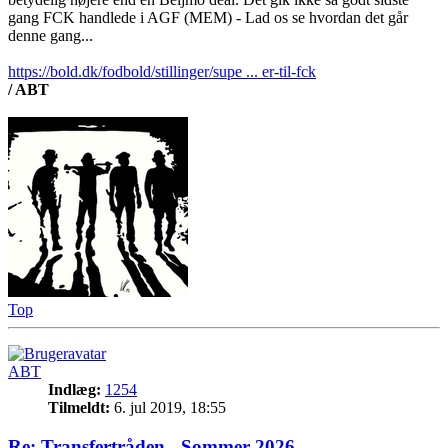
gang FCK handlede i AGF (MEM) - Lad os se hvordan det går
denne gang...
https://bold.dk/fodbold/stillinger/supe ... er-til-fck
/ ABT
Top
ABT
Indlæg:
1254
Tilmeldt:
6. jul 2019, 18:55
Re: Transfertråden - Sommer 2026