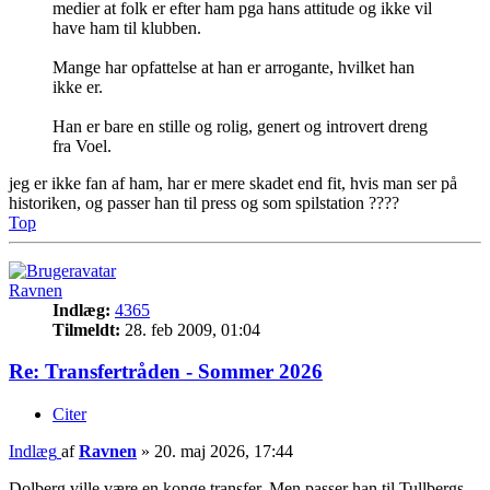
medier at folk er efter ham pga hans attitude og ikke vil
have ham til klubben.
Mange har opfattelse at han er arrogante, hvilket han
ikke er.
Han er bare en stille og rolig, genert og introvert dreng
fra Voel.
jeg er ikke fan af ham, har er mere skadet end fit, hvis man ser på
historiken, og passer han til press og som spilstation ????
Top
Ravnen
Indlæg:
4365
Tilmeldt:
28. feb 2009, 01:04
Re: Transfertråden - Sommer 2026
Citer
Indlæg
af
Ravnen
»
20. maj 2026, 17:44
Dolberg ville være en konge transfer. Men passer han til Tullbergs