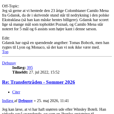
Off-Topic:
Jeg så gerne at vi hentede den 23 årige Colombianer Camilo Mena
fra Gdansk, da de i skrivende stund står til nedrykning i den polske
Ekstraklasa (så han kan måske hentes billigere). Gdansk har scoret
lige så mange mål som topholdet Poznań, og Camilo Mena står
noteret for 5 mål og 6 assists som højre kant i denne sæson.
Edit:
Gdansk har også en spændende angriber: Tomas Bobcek, men han
rygtes til Lyon og Monaco, så der kan vi nok ikke være med.
Top
Debussy
Indlæg:
395
Tilmeldt:
27. jul 2022, 15:52
Re: Transfertråden - Sommer 2026
Citer
Indlæg
af
Debussy
»
25. maj 2026, 11:41
Jeg kan læse, at vi har haft snørren ude efter Winsley Boteli. Han
virkede også spændende, og som en åbenlys erstatning til