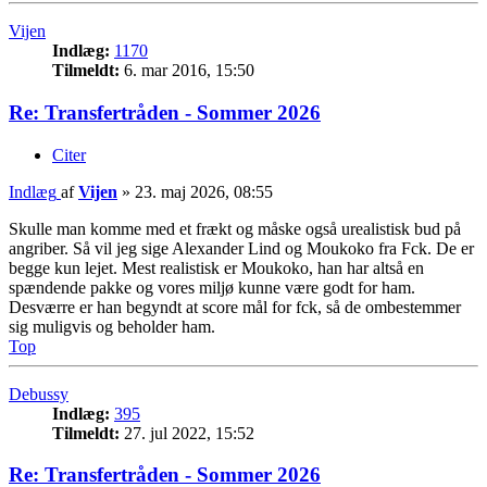
Vijen
Indlæg:
1170
Tilmeldt:
6. mar 2016, 15:50
Re: Transfertråden - Sommer 2026
Citer
Indlæg
af
Vijen
»
23. maj 2026, 08:55
Skulle man komme med et frækt og måske også urealistisk bud på
angriber. Så vil jeg sige Alexander Lind og Moukoko fra Fck. De er
begge kun lejet. Mest realistisk er Moukoko, han har altså en
spændende pakke og vores miljø kunne være godt for ham.
Desværre er han begyndt at score mål for fck, så de ombestemmer
sig muligvis og beholder ham.
Top
Debussy
Indlæg:
395
Tilmeldt:
27. jul 2022, 15:52
Re: Transfertråden - Sommer 2026