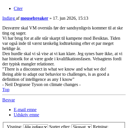
Citer
Indlæg
af
mousebreaker
»
17. jun 2026, 15:13
Desværre skal VM overstås før der sandsynligvis kommer til at ske
ting og sager.
Vi har brug for at alle står skarpt til kampene mod Besiktas. Tiden
var også inde til værst tænkelig lodtrækning efter et par meget
heldige år.
Den hurdle skal vi så vise at vi kan klare. Jeg synes bare ikke, at vi
har historik for at være gode i kvalifikationsfasen. Velsagtens fordi
der typisk mangler relationer.
"There is a disconnect in what we know and what we do!
Being able to adapt our behavior to challenges, is as good a
definition of intelligence as any I know"
- Neil Degrasse Tyson on climate changes -
Top
Besvar
E-mail emne
Udskriv emne
Visning:
Sorter efter:
Retning: