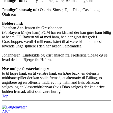
"mulige" ud:
Chilufya, Gabriel, Uhre, Brumado og Cho
"mulige" storsalg ud:
Osorio, Simsir, Dju, Diao, Castillo og
Ólafsson
Boblere ind:
Jonathan Asp Jensen fra Grasshopper:
(Fc Bayern M ejer ham) FCM har en klausul der kan gøre ham billig
at hente, FC Bayern vil af med ham, han har gjort det godt i
Grasshopper, værdi 4 mill euro, kåret til at være blandt de mest
lovende unge spillere i den her sæson i alpelandet.
Johannesen, Lindekilde og kristjansson fra Fredericia tilbage og se
hvad de kan. Bjerge fra Hobro.
Nye mulige forstærkninger:
to til højre kant, en til venstre kant, en højre back, en defensiv
midtbanespiller der kan spille fremad, et alternativ til Billing, to
angribere og en offensiv midt. evt. ny målmand hvis olafsson
sælges, og en klassemidtforsvar (hvis Diao sælges) der kan drive
bolden fremad, altså skal være hurtig.
Top
ABT