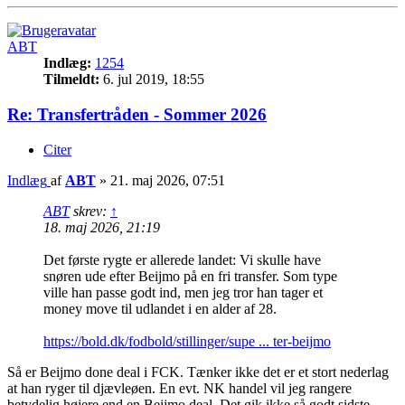
ABT
Indlæg:
1254
Tilmeldt:
6. jul 2019, 18:55
Re: Transfertråden - Sommer 2026
Citer
Indlæg
af
ABT
»
21. maj 2026, 07:51
ABT
skrev:
↑
18. maj 2026, 21:19
Det første rygte er allerede landet: Vi skulle have
snøren ude efter Beijmo på en fri transfer. Som type
ville han passe godt ind, men jeg tror han tager et
money move til udlandet i en alder af 28.
https://bold.dk/fodbold/stillinger/supe ... ter-beijmo
Så er Beijmo done deal i FCK. Tænker ikke det er et stort nederlag
at han ryger til djævleøen. En evt. NK handel vil jeg rangere
betydelig højere end en Beijmo deal. Det gik ikke så godt sidste