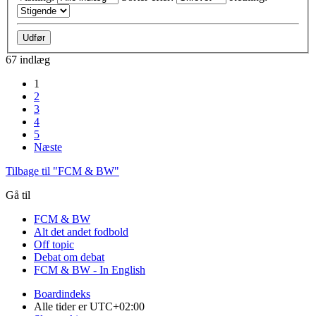
67 indlæg
1
2
3
4
5
Næste
Tilbage til "FCM & BW"
Gå til
FCM & BW
Alt det andet fodbold
Off topic
Debat om debat
FCM & BW - In English
Boardindeks
Alle tider er
UTC+02:00