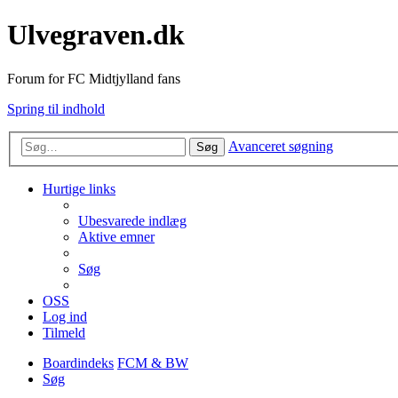
Ulvegraven.dk
Forum for FC Midtjylland fans
Spring til indhold
Avanceret søgning
Søg
Hurtige links
Ubesvarede indlæg
Aktive emner
Søg
OSS
Log ind
Tilmeld
Boardindeks
FCM & BW
Søg