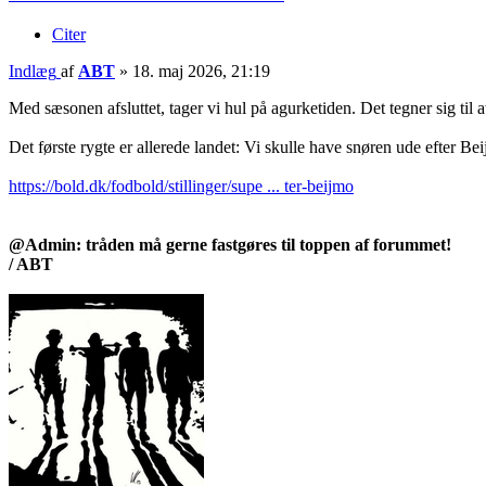
Citer
Indlæg
af
ABT
»
18. maj 2026, 21:19
Med sæsonen afsluttet, tager vi hul på agurketiden. Det tegner sig til 
Det første rygte er allerede landet: Vi skulle have snøren ude efter Be
https://bold.dk/fodbold/stillinger/supe ... ter-beijmo
@Admin: tråden må gerne fastgøres til toppen af forummet!
/ ABT