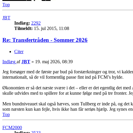
Top
JBT
Indlæg:
2292
Tilmeldt:
15. jul 2015, 11:08
Re: Transfertråden - Sommer 2026
Citer
Indlæg
af
JBT
»
19. maj 2026, 08:39
Jeg forsøger med de første par bud på forstærkninger og tror, vi kal
internationalt, så de vil formentlig passe fint ind på FCM’s hylde.
Økonomien er så det næste svære i det – eller er det egentlig det med
skulle udvides med to spillere for at kunne følge med på tre fronter. Jeg 
Men bundniveauet skal også hæves, som Tullberg er inde på, og det kræ
som næsten kun kan fejle, hvis ikke han får seriøs hjælp. Jeg synes en
Top
FCM2000
Indlæg:
2523