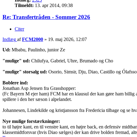
Tilmeldt:
13. apr 2014, 09:38
Re: Transfertråden - Sommer 2026
Citer
Indlæg
af
FCM2000
»
19. maj 2026, 12:07
Ud:
Mbabu, Paulinho, junior Ze
"mulige" ud:
Chilufya, Gabriel, Uhre, Brumado og Cho
"mulige" storsalg ud:
Osorio, Simsir, Dju, Diao, Castillo og Ólafss
Boblere ind:
Jonathan Asp Jensen fra Grasshopper:
(Fc Bayern M ejer ham) FCM har en klausul der kan gøre ham billig at 
spillere i den her sæson i alpelandet.
Johannesen, Lindekilde og kristjansson fra Fredericia tilbage og se h
Nye mulige forstærkninger:
to til højre kant, en til venstre kant, en højre back, en defensiv midtba
klassemidtforsvar (hvis Diao sælges) der kan drive bolden fremad, alts