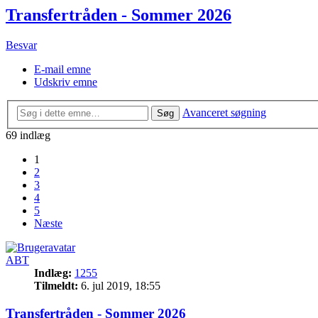
Transfertråden - Sommer 2026
Besvar
E-mail emne
Udskriv emne
Avanceret søgning
Søg
69 indlæg
1
2
3
4
5
Næste
ABT
Indlæg:
1255
Tilmeldt:
6. jul 2019, 18:55
Transfertråden - Sommer 2026