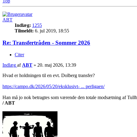
Top
ABT
Indlæg:
1255
Tilmeldt:
6. jul 2019, 18:55
Re: Transfertråden - Sommer 2026
Citer
Indlæg
af
ABT
»
20. maj 2026, 13:39
Hvad er holdningen til en evt. Dolberg transfer?
https://campo.dk/2026/05/20/eksklusivt- ... perligaen/
Han må jo nok betragtes som værende den totale modsætning af Tullbe
/ ABT