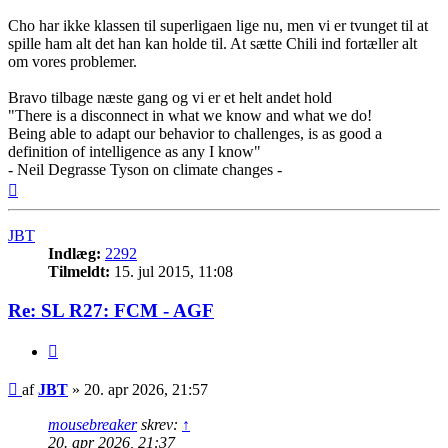
Cho har ikke klassen til superligaen lige nu, men vi er tvunget til at
spille ham alt det han kan holde til. At sætte Chili ind fortæller alt
om vores problemer.
Bravo tilbage næste gang og vi er et helt andet hold
"There is a disconnect in what we know and what we do!
Being able to adapt our behavior to challenges, is as good a
definition of intelligence as any I know"
- Neil Degrasse Tyson on climate changes -
Top
JBT
Indlæg:
2292
Tilmeldt:
15. jul 2015, 11:08
Re: SL R27: FCM - AGF
Citer
Indlæg
af
JBT
»
20. apr 2026, 21:57
mousebreaker
skrev:
↑
20. apr 2026, 21:37