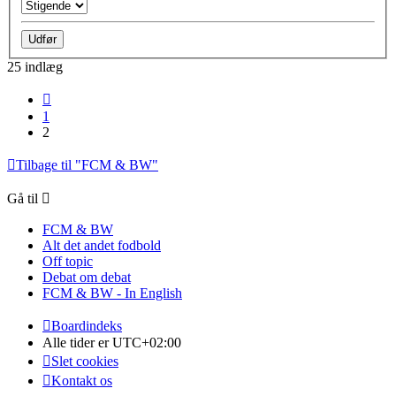
25 indlæg
Forrige
1
2
Tilbage til "FCM & BW"
Gå til
FCM & BW
Alt det andet fodbold
Off topic
Debat om debat
FCM & BW - In English
Boardindeks
Alle tider er
UTC+02:00
Slet cookies
Kontakt os