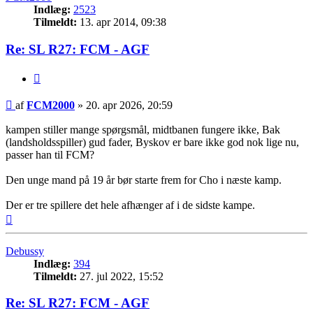
Indlæg:
2523
Tilmeldt:
13. apr 2014, 09:38
Re: SL R27: FCM - AGF
Citer
Indlæg
af
FCM2000
»
20. apr 2026, 20:59
kampen stiller mange spørgsmål, midtbanen fungere ikke, Bak
(landsholdsspiller) gud fader, Byskov er bare ikke god nok lige nu,
passer han til FCM?
Den unge mand på 19 år bør starte frem for Cho i næste kamp.
Der er tre spillere det hele afhænger af i de sidste kampe.
Top
Debussy
Indlæg:
394
Tilmeldt:
27. jul 2022, 15:52
Re: SL R27: FCM - AGF