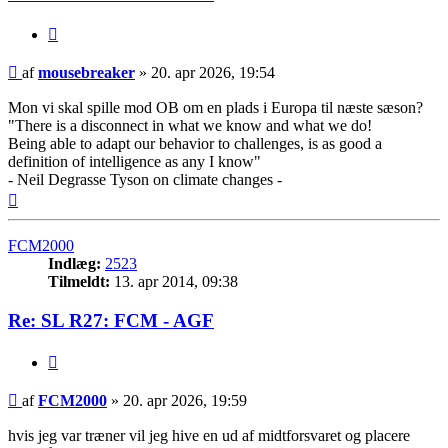
Citer
Indlæg
af
mousebreaker
»
20. apr 2026, 19:54
Mon vi skal spille mod OB om en plads i Europa til næste sæson?
"There is a disconnect in what we know and what we do!
Being able to adapt our behavior to challenges, is as good a
definition of intelligence as any I know"
- Neil Degrasse Tyson on climate changes -
Top
FCM2000
Indlæg:
2523
Tilmeldt:
13. apr 2014, 09:38
Re: SL R27: FCM - AGF
Citer
Indlæg
af
FCM2000
»
20. apr 2026, 19:59
hvis jeg var træner vil jeg hive en ud af midtforsvaret og placere