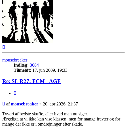
Top
mousebreaker
Indlæg:
3684
Tilmeldt:
17. jun 2009, 19:33
Re: SL R27: FCM - AGF
Citer
Indlæg
af
mousebreaker
»
20. apr 2026, 21:37
Tyveri af bedste skuffe, eller hvad man nu siger.
Ærgeligt, at vi ikke kan vise klassen, men for mange fravær og for
mange der ikke er i omdrejninger efter skade.