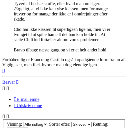
Tyveri af bedste skuffe, eller hvad man nu siger.
Ærgeligt, at vi ikke kan vise klassen, men for mange
fravær og for mange der ikke er i omdrejninger efter
skade.
Cho har ikke klassen til superligaen lige nu, men vi er
tvunget til at spille ham alt det han kan holde til. At
sætte Chili ind fortæller alt om vores problemer.
Bravo tilbage næste gang og vi er et helt andet hold
Forhåbentlig er Francu og Castillo også i opadgående form fra nu af.
Vigtigt sejr, men fuck hvor er man dog elendige igen
Top
Besvar
E-mail emne
Udskriv emne
Visning:
Sorter efter:
Retning: