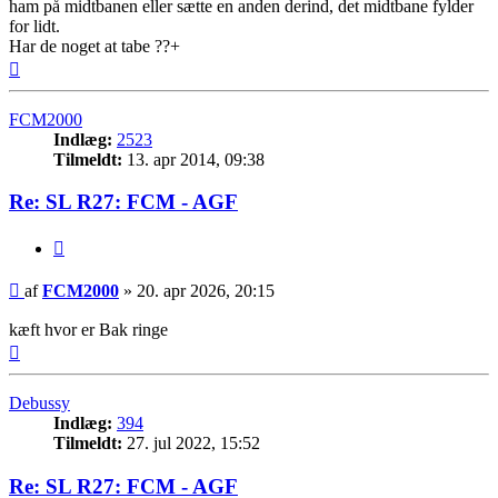
ham på midtbanen eller sætte en anden derind, det midtbane fylder
for lidt.
Har de noget at tabe ??+
Top
FCM2000
Indlæg:
2523
Tilmeldt:
13. apr 2014, 09:38
Re: SL R27: FCM - AGF
Citer
Indlæg
af
FCM2000
»
20. apr 2026, 20:15
kæft hvor er Bak ringe
Top
Debussy
Indlæg:
394
Tilmeldt:
27. jul 2022, 15:52
Re: SL R27: FCM - AGF