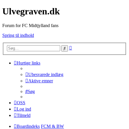
Ulvegraven.dk
Forum for FC Midtjylland fans
Spring til indhold
Avanceret
Søg
søgning
Hurtige links
Ubesvarede indlæg
Aktive emner
Søg
OSS
Log ind
Tilmeld
Boardindeks
FCM & BW