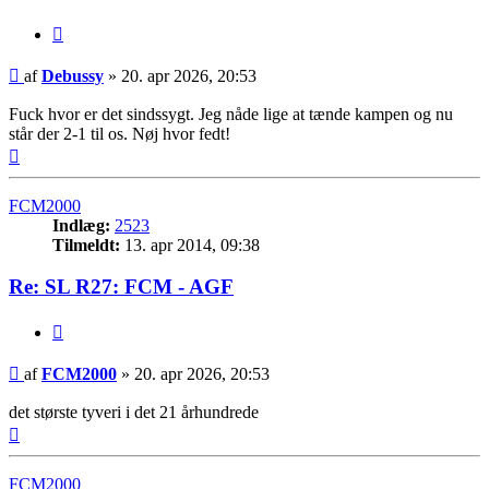
Citer
Indlæg
af
Debussy
»
20. apr 2026, 20:53
Fuck hvor er det sindssygt. Jeg nåde lige at tænde kampen og nu
står der 2-1 til os. Nøj hvor fedt!
Top
FCM2000
Indlæg:
2523
Tilmeldt:
13. apr 2014, 09:38
Re: SL R27: FCM - AGF
Citer
Indlæg
af
FCM2000
»
20. apr 2026, 20:53
det største tyveri i det 21 århundrede
Top
FCM2000