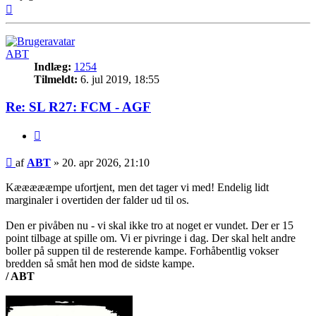
Top
ABT
Indlæg:
1254
Tilmeldt:
6. jul 2019, 18:55
Re: SL R27: FCM - AGF
Citer
Indlæg
af
ABT
»
20. apr 2026, 21:10
Kæææææmpe ufortjent, men det tager vi med! Endelig lidt
marginaler i overtiden der falder ud til os.
Den er pivåben nu - vi skal ikke tro at noget er vundet. Der er 15
point tilbage at spille om. Vi er pivringe i dag. Der skal helt andre
boller på suppen til de resterende kampe. Forhåbentlig vokser
bredden så småt hen mod de sidste kampe.
/ ABT