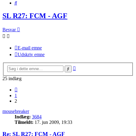
Søg
SL R27: FCM - AGF
Besvar
E-mail emne
Udskriv emne
Avanceret
Søg
søgning
25 indlæg
Forrige
1
2
mousebreaker
Indlæg:
3684
Tilmeldt:
17. jun 2009, 19:33
Re: SL R27: FCM - AGF