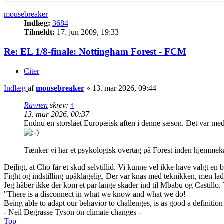
mousebreaker
Indlæg:
3684
Tilmeldt:
17. jun 2009, 19:33
Re: EL 1/8-finale: Nottingham Forest - FCM
Citer
Indlæg
af
mousebreaker
»
13. mar 2026, 09:44
Ravnen
skrev:
↑
13. mar 2026, 00:37
Endnu en storslået Europæisk aften i denne sæson. Det var med f
Tænker vi har et psykologisk overtag på Forest inden hjemmekam
Dejligt, at Cho får et skud selvtillid. Vi kunne vel ikke have valgt
Fight og indstilling upåklagelig. Der var knas med teknikken, men lad
Jeg håber ikke der kom et par lange skader ind til Mbabu og Castillo. 
"There is a disconnect in what we know and what we do!
Being able to adapt our behavior to challenges, is as good a definition
- Neil Degrasse Tyson on climate changes -
Top