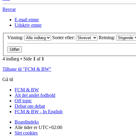
Besvar
E-mail emne
Udskriv emne
Visning:
Sorter efter:
Retning:
4 indlæg • Side
1
af
1
Tilbage til "FCM & BW"
Gå til
FCM & BW
Alt det andet fodbold
Off topic
Debat om debat
FCM & BW - In English
Boardindeks
Alle tider er
UTC+02:00
Slet cookies