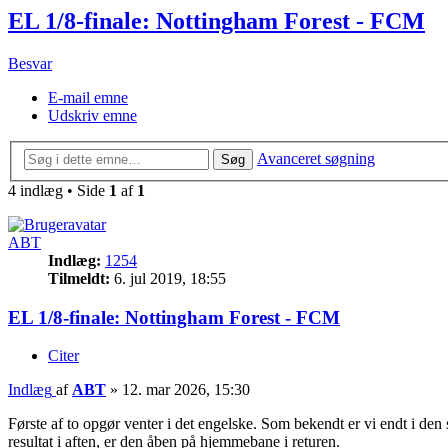
EL 1/8-finale: Nottingham Forest - FCM
Besvar
E-mail emne
Udskriv emne
Avanceret søgning
Søg
4 indlæg • Side
1
af
1
ABT
Indlæg:
1254
Tilmeldt:
6. jul 2019, 18:55
EL 1/8-finale: Nottingham Forest - FCM
Citer
Indlæg
af
ABT
»
12. mar 2026, 15:30
Første af to opgør venter i det engelske. Som bekendt er vi endt i de
resultat i aften, er den åben på hjemmebane i returen.