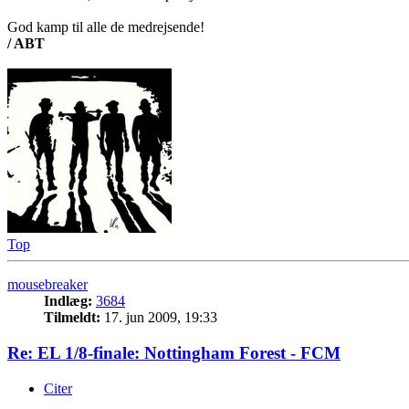
God kamp til alle de medrejsende!
/ ABT
Top
mousebreaker
Indlæg:
3684
Tilmeldt:
17. jun 2009, 19:33
Re: EL 1/8-finale: Nottingham Forest - FCM
Citer