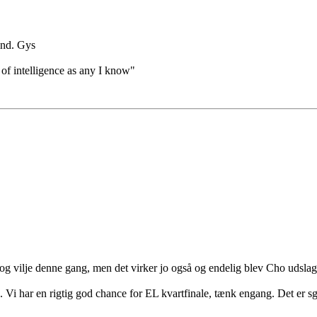
ind. Gys
 of intelligence as any I know"
g vilje denne gang, men det virker jo også og endelig blev Cho udslagsg
i har en rigtig god chance for EL kvartfinale, tænk engang. Det er sgu