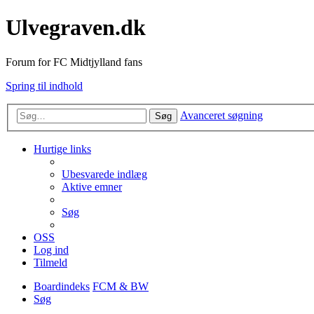
Ulvegraven.dk
Forum for FC Midtjylland fans
Spring til indhold
Avanceret søgning
Søg
Hurtige links
Ubesvarede indlæg
Aktive emner
Søg
OSS
Log ind
Tilmeld
Boardindeks
FCM & BW
Søg