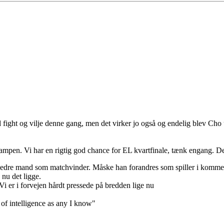
ight og vilje denne gang, men det virker jo også og endelig blev Cho ud
pen. Vi har en rigtig god chance for EL kvartfinale, tænk engang. Det
 en bedre mand som matchvinder. Måske han forandres som spiller i kom
 nu det ligge.
Vi er i forvejen hårdt pressede på bredden lige nu
 of intelligence as any I know"