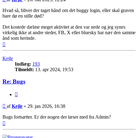
Hvad så, bliver der taget hånd om det buggy login, eller skal graven
bare dø en stille død?
Det kostede dælme meget aktivitet at den var nede og jeg synes
virkelig ikke at andre steder, FB, X eller bluesky har nær den samme
ånd som herinde.
Top
Kejle
Indlæg:
193
Tilmeldt:
13. apr 2024, 19:53
Re: Bugs
Citer
Indlæg
af
Kejle
»
29. jan 2026, 16:38
Bugs fortsætter. Er der nogen der læser med fra Admin?
Top