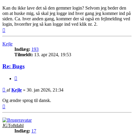
Kan du ikke lave det så den gemmer login? Selvom jeg beder den
om at huske mig, så skal jeg logge ind hver gang jeg kommer ind på
siden. Ca. hver anden gang, kommer der så også en fejlmelding ved
login, hvorefter jeg så kan logge ind ved klik nr. 2.
Top
Kejle
Indlæg:
193
Tilmeldt:
13. apr 2024, 19:53
Re: Bugs
Citer
Indlæg
af
Kejle
»
30. jan 2026, 21:34
Og ændre sprog til dansk.
Top
JGToftdahl
Indlæg:
17