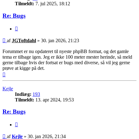
Tilmeldt:
7. jul 2025, 18:12
Re: Bugs
Citer
Indlæg
af
JGToftdahl
»
30. jan 2026, 21:23
Forummet er nu opdateret til nyeste phpBB format, og det gamle
tema er tilbage igen. Jeg er ikke 100 meter mester herinde, så meld
gerne tilbage hvis der fortsat er bugs med diverse, så vil jeg gerne
prøve at kigge på det.
Top
Kejle
Indlæg:
193
Tilmeldt:
13. apr 2024, 19:53
Re: Bugs
Citer
Indlæg
af
Kejle
»
30. jan 2026, 21:34