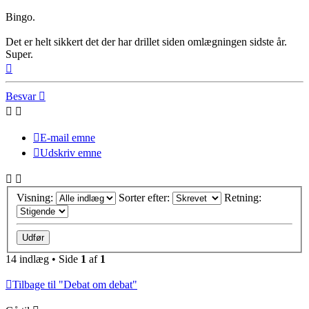
Bingo.
Det er helt sikkert det der har drillet siden omlægningen sidste år.
Super.
Top
Besvar
E-mail emne
Udskriv emne
Visning:
Sorter efter:
Retning:
14 indlæg • Side
1
af
1
Tilbage til "Debat om debat"