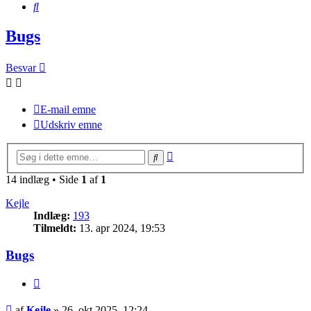
Søg
Bugs
Besvar
E-mail emne
Udskriv emne
Avanceret
Søg
søgning
14 indlæg • Side
1
af
1
Kejle
Indlæg:
193
Tilmeldt:
13. apr 2024, 19:53
Bugs
Citer
Indlæg
af
Kejle
»
26. okt 2025, 12:24