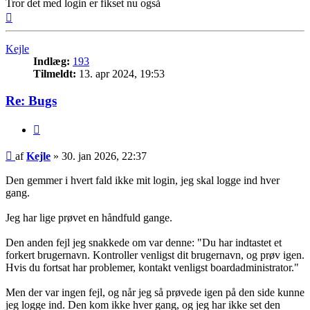
Tror det med login er fikset nu også
Top
Kejle
Indlæg:
193
Tilmeldt:
13. apr 2024, 19:53
Re: Bugs
Citer
Indlæg
af
Kejle
»
30. jan 2026, 22:37
Den gemmer i hvert fald ikke mit login, jeg skal logge ind hver
gang.
Jeg har lige prøvet en håndfuld gange.
Den anden fejl jeg snakkede om var denne: "Du har indtastet et
forkert brugernavn. Kontroller venligst dit brugernavn, og prøv igen.
Hvis du fortsat har problemer, kontakt venligst boardadministrator."
Men der var ingen fejl, og når jeg så prøvede igen på den side kunne
jeg logge ind. Den kom ikke hver gang, og jeg har ikke set den