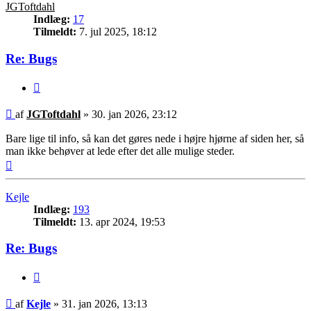
JGToftdahl
Indlæg:
17
Tilmeldt:
7. jul 2025, 18:12
Re: Bugs
Citer
Indlæg
af
JGToftdahl
»
30. jan 2026, 23:12
Bare lige til info, så kan det gøres nede i højre hjørne af siden her, så
man ikke behøver at lede efter det alle mulige steder.
Top
Kejle
Indlæg:
193
Tilmeldt:
13. apr 2024, 19:53
Re: Bugs
Citer
Indlæg
af
Kejle
»
31. jan 2026, 13:13