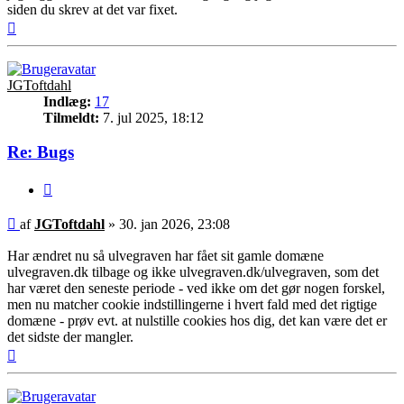
siden du skrev at det var fixet.
Top
JGToftdahl
Indlæg:
17
Tilmeldt:
7. jul 2025, 18:12
Re: Bugs
Citer
Indlæg
af
JGToftdahl
»
30. jan 2026, 23:08
Har ændret nu så ulvegraven har fået sit gamle domæne
ulvegraven.dk tilbage og ikke ulvegraven.dk/ulvegraven, som det
har været den seneste periode - ved ikke om det gør nogen forskel,
men nu matcher cookie indstillingerne i hvert fald med det rigtige
domæne - prøv evt. at nulstille cookies hos dig, det kan være det er
det sidste der mangler.
Top