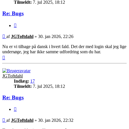
Tilmeldt:
7. jul 2025, 18:12
Re: Bugs
Citer
Indlæg
af
JGToftdahl
»
30. jan 2026, 22:26
Nu er vi tilbage på dansk i hvert fald. Det der med login skal jeg lige
undersøge, jeg har ikke samme udfordring som du har.
Top
JGToftdahl
Indlæg:
17
Tilmeldt:
7. jul 2025, 18:12
Re: Bugs
Citer
Indlæg
af
JGToftdahl
»
30. jan 2026, 22:32