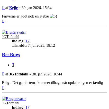
Indlæg
af
Kejle
»
30. jan 2026, 15:34
Farverne er godt nok en øjebæ
Top
JGToftdahl
Indlæg:
17
Tilmeldt:
7. jul 2025, 18:12
Re: Bugs
Citer
Indlæg
af
JGToftdahl
»
30. jan 2026, 16:44
Enig - Det gamle tema kommer tilbage når opdateringen er færdig
Top
JGToftdahl
Indlæg:
17