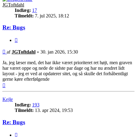
JGToftdahl
Indlæg:
17
Tilmeldt:
7. jul 2025, 18:12
Re: Bugs
Citer
Indlæg
af
JGToftdahl
»
30. jan 2026, 15:30
Ja, jeg læser med, det har ikke været prioriteret ret højt, men graven
har været oppe og nede de sidste par dage og har nu ændret lidt
layout - jeg er ved at opdaterer sitet, og så skulle det forhåbentligt
gerne køre efterfølgende
Top
Kejle
Indlæg:
193
Tilmeldt:
13. apr 2024, 19:53
Re: Bugs
Citer