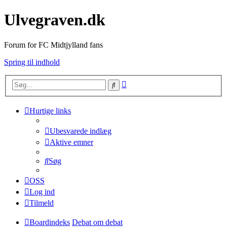
Ulvegraven.dk
Forum for FC Midtjylland fans
Spring til indhold
Avanceret
Søg
søgning
Hurtige links
Ubesvarede indlæg
Aktive emner
Søg
OSS
Log ind
Tilmeld
Boardindeks
Debat om debat