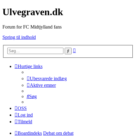
Ulvegraven.dk
Forum for FC Midtjylland fans
Spring til indhold
Avanceret
Søg
søgning
Hurtige links
Ubesvarede indlæg
Aktive emner
Søg
OSS
Log ind
Tilmeld
Boardindeks
Debat om debat