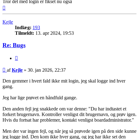
Tror det med login er fikset nu også
Top
Kejle
Indlæg:
193
Tilmeldt:
13. apr 2024, 19:53
Re: Bugs
Citer
Indlæg
af
Kejle
»
30. jan 2026, 22:37
Den gemmer i hvert fald ikke mit login, jeg skal logge ind hver
gang.
Jeg har lige prøvet en håndfuld gange.
Den anden fejl jeg snakkede om var denne: "Du har indtastet et
forkert brugernavn. Kontroller venligst dit brugernavn, og prøv igen.
Hvis du fortsat har problemer, kontakt venligst boardadministrator."
Men der var ingen fejl, og når jeg så prøvede igen på den side kunne
jeg logge ind. Den kom ikke hver gang, og jeg har ikke set den