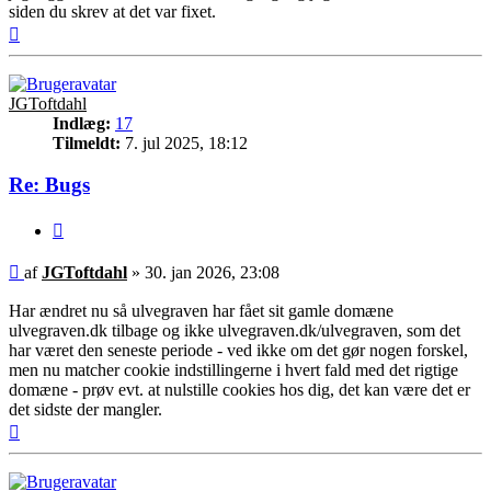
siden du skrev at det var fixet.
Top
JGToftdahl
Indlæg:
17
Tilmeldt:
7. jul 2025, 18:12
Re: Bugs
Citer
Indlæg
af
JGToftdahl
»
30. jan 2026, 23:08
Har ændret nu så ulvegraven har fået sit gamle domæne
ulvegraven.dk tilbage og ikke ulvegraven.dk/ulvegraven, som det
har været den seneste periode - ved ikke om det gør nogen forskel,
men nu matcher cookie indstillingerne i hvert fald med det rigtige
domæne - prøv evt. at nulstille cookies hos dig, det kan være det er
det sidste der mangler.
Top