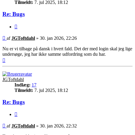
Tilmeldt:
7. jul 2025, 18:12
Re: Bugs
Citer
Indlæg
af
JGToftdahl
»
30. jan 2026, 22:26
Nu er vi tilbage på dansk i hvert fald. Det der med login skal jeg lige
undersøge, jeg har ikke samme udfordring som du har.
Top
JGToftdahl
Indlæg:
17
Tilmeldt:
7. jul 2025, 18:12
Re: Bugs
Citer
Indlæg
af
JGToftdahl
»
30. jan 2026, 22:32