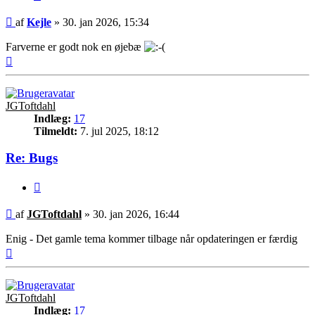
Indlæg
af
Kejle
»
30. jan 2026, 15:34
Farverne er godt nok en øjebæ
Top
JGToftdahl
Indlæg:
17
Tilmeldt:
7. jul 2025, 18:12
Re: Bugs
Citer
Indlæg
af
JGToftdahl
»
30. jan 2026, 16:44
Enig - Det gamle tema kommer tilbage når opdateringen er færdig
Top
JGToftdahl
Indlæg:
17