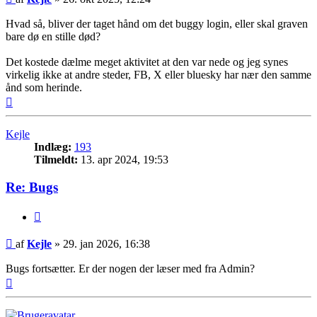
Hvad så, bliver der taget hånd om det buggy login, eller skal graven
bare dø en stille død?
Det kostede dælme meget aktivitet at den var nede og jeg synes
virkelig ikke at andre steder, FB, X eller bluesky har nær den samme
ånd som herinde.
Top
Kejle
Indlæg:
193
Tilmeldt:
13. apr 2024, 19:53
Re: Bugs
Citer
Indlæg
af
Kejle
»
29. jan 2026, 16:38
Bugs fortsætter. Er der nogen der læser med fra Admin?
Top