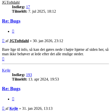
JGToftdahl
Indlæg:
17
Tilmeldt:
7. jul 2025, 18:12
Re: Bugs
Citer
Indlæg
af
JGToftdahl
»
30. jan 2026, 23:12
Bare lige til info, så kan det gøres nede i højre hjørne af siden her, så
man ikke behøver at lede efter det alle mulige steder.
Top
Kejle
Indlæg:
193
Tilmeldt:
13. apr 2024, 19:53
Re: Bugs
Citer
Indlæg
af
Kejle
»
31. jan 2026, 13:13