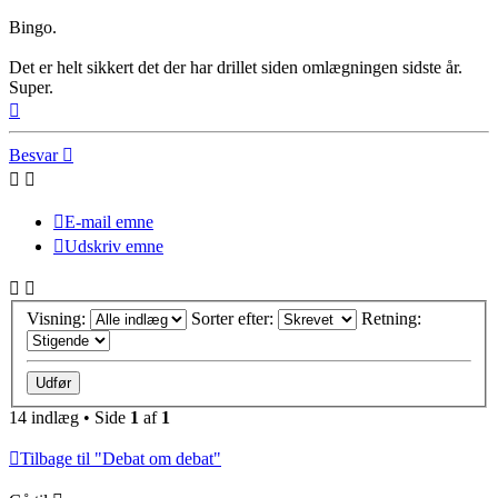
Bingo.
Det er helt sikkert det der har drillet siden omlægningen sidste år.
Super.
Top
Besvar
E-mail emne
Udskriv emne
Visning:
Sorter efter:
Retning:
14 indlæg • Side
1
af
1
Tilbage til "Debat om debat"