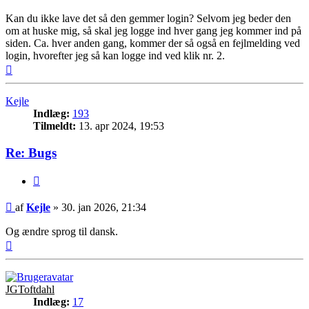
Kan du ikke lave det så den gemmer login? Selvom jeg beder den
om at huske mig, så skal jeg logge ind hver gang jeg kommer ind på
siden. Ca. hver anden gang, kommer der så også en fejlmelding ved
login, hvorefter jeg så kan logge ind ved klik nr. 2.
Top
Kejle
Indlæg:
193
Tilmeldt:
13. apr 2024, 19:53
Re: Bugs
Citer
Indlæg
af
Kejle
»
30. jan 2026, 21:34
Og ændre sprog til dansk.
Top
JGToftdahl
Indlæg:
17