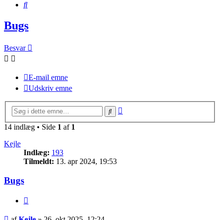
Søg
Bugs
Besvar
E-mail emne
Udskriv emne
Avanceret
Søg
søgning
14 indlæg • Side
1
af
1
Kejle
Indlæg:
193
Tilmeldt:
13. apr 2024, 19:53
Bugs
Citer
Indlæg
af
Kejle
»
26. okt 2025, 12:24