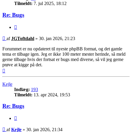
Tilmeldt:
7. jul 2025, 18:12
Re: Bugs
Citer
Indlæg
af
JGToftdahl
»
30. jan 2026, 21:23
Forummet er nu opdateret til nyeste phpBB format, og det gamle
tema er tilbage igen. Jeg er ikke 100 meter mester herinde, så meld
gerne tilbage hvis der fortsat er bugs med diverse, så vil jeg gerne
prøve at kigge på det.
Top
Kejle
Indlæg:
193
Tilmeldt:
13. apr 2024, 19:53
Re: Bugs
Citer
Indlæg
af
Kejle
»
30. jan 2026, 21:34