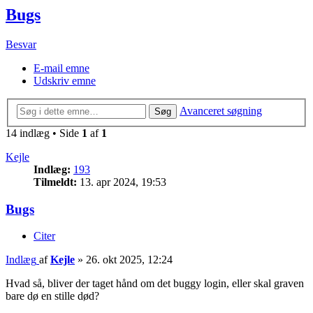
Bugs
Besvar
E-mail emne
Udskriv emne
Avanceret søgning
Søg
14 indlæg • Side
1
af
1
Kejle
Indlæg:
193
Tilmeldt:
13. apr 2024, 19:53
Bugs
Citer
Indlæg
af
Kejle
»
26. okt 2025, 12:24
Hvad så, bliver der taget hånd om det buggy login, eller skal graven
bare dø en stille død?