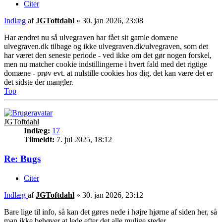
Citer
Indlæg
af
JGToftdahl
»
30. jan 2026, 23:08
Har ændret nu så ulvegraven har fået sit gamle domæne
ulvegraven.dk tilbage og ikke ulvegraven.dk/ulvegraven, som det
har været den seneste periode - ved ikke om det gør nogen forskel,
men nu matcher cookie indstillingerne i hvert fald med det rigtige
domæne - prøv evt. at nulstille cookies hos dig, det kan være det er
det sidste der mangler.
Top
JGToftdahl
Indlæg:
17
Tilmeldt:
7. jul 2025, 18:12
Re: Bugs
Citer
Indlæg
af
JGToftdahl
»
30. jan 2026, 23:12
Bare lige til info, så kan det gøres nede i højre hjørne af siden her, så
man ikke behøver at lede efter det alle mulige steder.