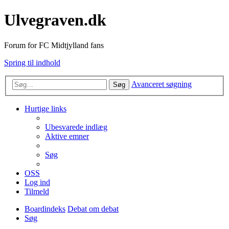
Ulvegraven.dk
Forum for FC Midtjylland fans
Spring til indhold
Avanceret søgning
Søg
Hurtige links
Ubesvarede indlæg
Aktive emner
Søg
OSS
Log ind
Tilmeld
Boardindeks
Debat om debat
Søg