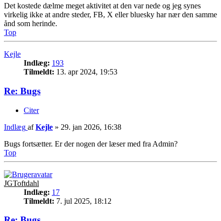
Det kostede dælme meget aktivitet at den var nede og jeg synes
virkelig ikke at andre steder, FB, X eller bluesky har nær den samme
ånd som herinde.
Top
Kejle
Indlæg:
193
Tilmeldt:
13. apr 2024, 19:53
Re: Bugs
Citer
Indlæg
af
Kejle
»
29. jan 2026, 16:38
Bugs fortsætter. Er der nogen der læser med fra Admin?
Top
JGToftdahl
Indlæg:
17
Tilmeldt:
7. jul 2025, 18:12
Re: Bugs