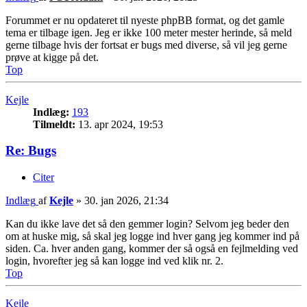
Forummet er nu opdateret til nyeste phpBB format, og det gamle
tema er tilbage igen. Jeg er ikke 100 meter mester herinde, så meld
gerne tilbage hvis der fortsat er bugs med diverse, så vil jeg gerne
prøve at kigge på det.
Top
Kejle
Indlæg:
193
Tilmeldt:
13. apr 2024, 19:53
Re: Bugs
Citer
Indlæg
af
Kejle
»
30. jan 2026, 21:34
Kan du ikke lave det så den gemmer login? Selvom jeg beder den
om at huske mig, så skal jeg logge ind hver gang jeg kommer ind på
siden. Ca. hver anden gang, kommer der så også en fejlmelding ved
login, hvorefter jeg så kan logge ind ved klik nr. 2.
Top
Kejle