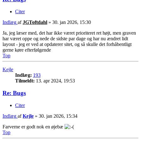
Citer
Indlæg
af
JGToftdahl
»
30. jan 2026, 15:30
Ja, jeg læser med, det har ikke været prioriteret ret højt, men graven
har været oppe og nede de sidste par dage og har nu ændret lidt
layout - jeg er ved at opdaterer sitet, og så skulle det forhåbentligt
gerne køre efterfølgende
Top
Kejle
Indlæg:
193
Tilmeldt:
13. apr 2024, 19:53
Re: Bugs
Citer
Indlæg
af
Kejle
»
30. jan 2026, 15:34
Farverne er godt nok en øjebæ
Top