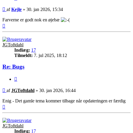
Indlæg
af
Kejle
»
30. jan 2026, 15:34
Farverne er godt nok en øjebæ
Top
JGToftdahl
Indlæg:
17
Tilmeldt:
7. jul 2025, 18:12
Re: Bugs
Citer
Indlæg
af
JGToftdahl
»
30. jan 2026, 16:44
Enig - Det gamle tema kommer tilbage når opdateringen er færdig
Top
JGToftdahl
Indlæg:
17