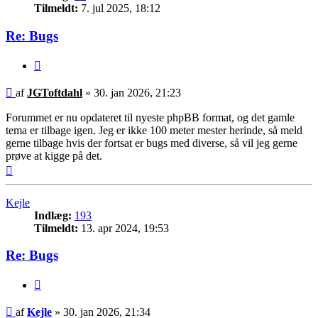
Tilmeldt:
7. jul 2025, 18:12
Re: Bugs
Citer
Indlæg
af
JGToftdahl
»
30. jan 2026, 21:23
Forummet er nu opdateret til nyeste phpBB format, og det gamle
tema er tilbage igen. Jeg er ikke 100 meter mester herinde, så meld
gerne tilbage hvis der fortsat er bugs med diverse, så vil jeg gerne
prøve at kigge på det.
Top
Kejle
Indlæg:
193
Tilmeldt:
13. apr 2024, 19:53
Re: Bugs
Citer
Indlæg
af
Kejle
»
30. jan 2026, 21:34