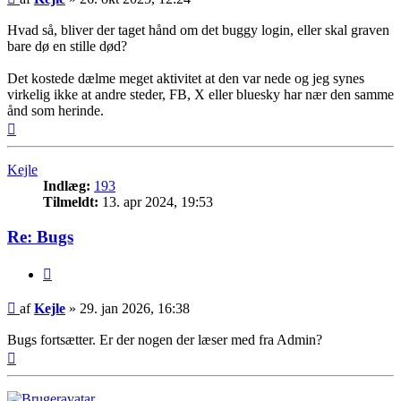
Hvad så, bliver der taget hånd om det buggy login, eller skal graven
bare dø en stille død?
Det kostede dælme meget aktivitet at den var nede og jeg synes
virkelig ikke at andre steder, FB, X eller bluesky har nær den samme
ånd som herinde.
Top
Kejle
Indlæg:
193
Tilmeldt:
13. apr 2024, 19:53
Re: Bugs
Citer
Indlæg
af
Kejle
»
29. jan 2026, 16:38
Bugs fortsætter. Er der nogen der læser med fra Admin?
Top