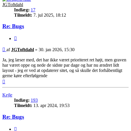
JGToftdahl
Indlæg:
17
Tilmeldt:
7. jul 2025, 18:12
Re: Bugs
Citer
Indlæg
af
JGToftdahl
»
30. jan 2026, 15:30
Ja, jeg læser med, det har ikke været prioriteret ret højt, men graven
har været oppe og nede de sidste par dage og har nu ændret lidt
layout - jeg er ved at opdaterer sitet, og så skulle det forhåbentligt
gerne køre efterfølgende
Top
Kejle
Indlæg:
193
Tilmeldt:
13. apr 2024, 19:53
Re: Bugs
Citer