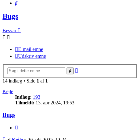
Søg
Bugs
Besvar
E-mail emne
Udskriv emne
Avanceret
Søg
søgning
14 indlæg • Side
1
af
1
Kejle
Indlæg:
193
Tilmeldt:
13. apr 2024, 19:53
Bugs
Citer
Indlæg
af
Kejle
»
26. okt 2025, 12:24