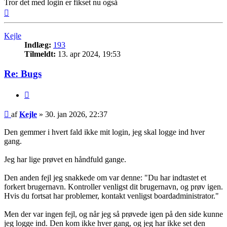
Tror det med login er fikset nu også
Top
Kejle
Indlæg:
193
Tilmeldt:
13. apr 2024, 19:53
Re: Bugs
Citer
Indlæg
af
Kejle
»
30. jan 2026, 22:37
Den gemmer i hvert fald ikke mit login, jeg skal logge ind hver
gang.
Jeg har lige prøvet en håndfuld gange.
Den anden fejl jeg snakkede om var denne: "Du har indtastet et
forkert brugernavn. Kontroller venligst dit brugernavn, og prøv igen.
Hvis du fortsat har problemer, kontakt venligst boardadministrator."
Men der var ingen fejl, og når jeg så prøvede igen på den side kunne
jeg logge ind. Den kom ikke hver gang, og jeg har ikke set den