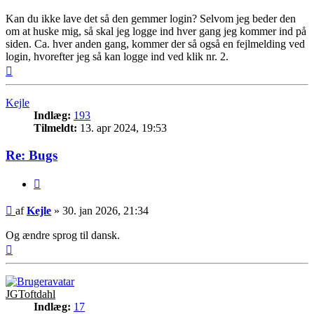
Kan du ikke lave det så den gemmer login? Selvom jeg beder den
om at huske mig, så skal jeg logge ind hver gang jeg kommer ind på
siden. Ca. hver anden gang, kommer der så også en fejlmelding ved
login, hvorefter jeg så kan logge ind ved klik nr. 2.
Top
Kejle
Indlæg:
193
Tilmeldt:
13. apr 2024, 19:53
Re: Bugs
Citer
Indlæg
af
Kejle
»
30. jan 2026, 21:34
Og ændre sprog til dansk.
Top
JGToftdahl
Indlæg:
17