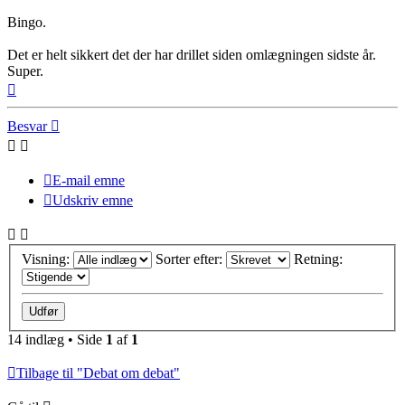
Bingo.
Det er helt sikkert det der har drillet siden omlægningen sidste år.
Super.
Top
Besvar
E-mail emne
Udskriv emne
Visning:
Sorter efter:
Retning:
14 indlæg • Side
1
af
1
Tilbage til "Debat om debat"