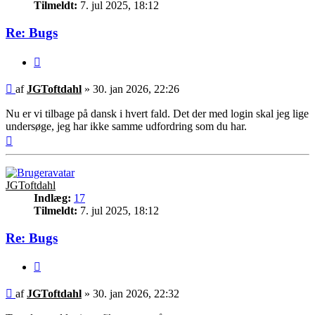
Tilmeldt:
7. jul 2025, 18:12
Re: Bugs
Citer
Indlæg
af
JGToftdahl
»
30. jan 2026, 22:26
Nu er vi tilbage på dansk i hvert fald. Det der med login skal jeg lige
undersøge, jeg har ikke samme udfordring som du har.
Top
JGToftdahl
Indlæg:
17
Tilmeldt:
7. jul 2025, 18:12
Re: Bugs
Citer
Indlæg
af
JGToftdahl
»
30. jan 2026, 22:32