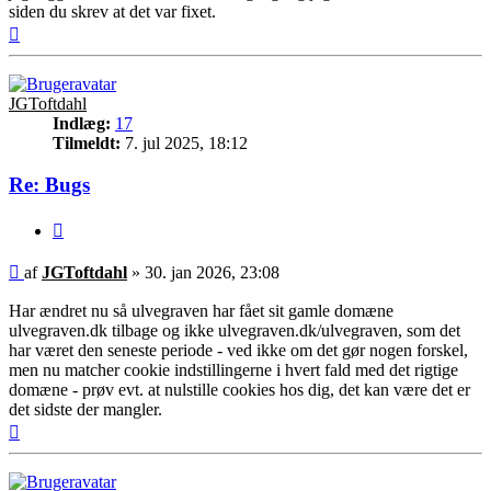
siden du skrev at det var fixet.
Top
JGToftdahl
Indlæg:
17
Tilmeldt:
7. jul 2025, 18:12
Re: Bugs
Citer
Indlæg
af
JGToftdahl
»
30. jan 2026, 23:08
Har ændret nu så ulvegraven har fået sit gamle domæne
ulvegraven.dk tilbage og ikke ulvegraven.dk/ulvegraven, som det
har været den seneste periode - ved ikke om det gør nogen forskel,
men nu matcher cookie indstillingerne i hvert fald med det rigtige
domæne - prøv evt. at nulstille cookies hos dig, det kan være det er
det sidste der mangler.
Top