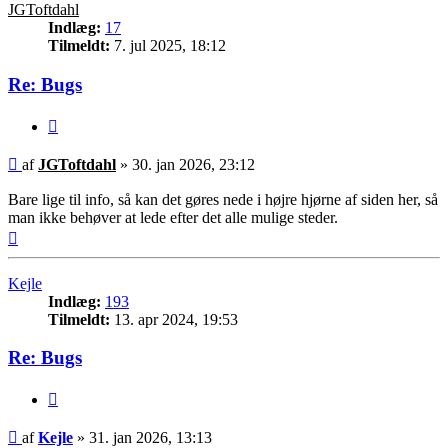
JGToftdahl
Indlæg:
17
Tilmeldt:
7. jul 2025, 18:12
Re: Bugs
Citer
Indlæg
af
JGToftdahl
»
30. jan 2026, 23:12
Bare lige til info, så kan det gøres nede i højre hjørne af siden her, så
man ikke behøver at lede efter det alle mulige steder.
Top
Kejle
Indlæg:
193
Tilmeldt:
13. apr 2024, 19:53
Re: Bugs
Citer
Indlæg
af
Kejle
»
31. jan 2026, 13:13