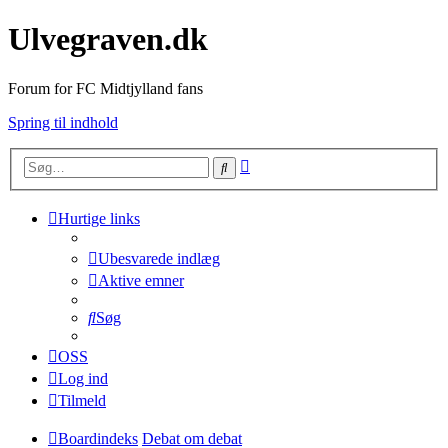
Ulvegraven.dk
Forum for FC Midtjylland fans
Spring til indhold
Avanceret
Søg
søgning
Hurtige links
Ubesvarede indlæg
Aktive emner
Søg
OSS
Log ind
Tilmeld
Boardindeks
Debat om debat