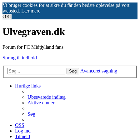
Vi bruger cookies for at sikre du får den bedste oplevelse på vort
websted.
Lær mere
OK!
Ulvegraven.dk
Forum for FC Midtjylland fans
Spring til indhold
Avanceret søgning
Søg
Hurtige links
Ubesvarede indlæg
Aktive emner
Søg
OSS
Log ind
Tilmeld