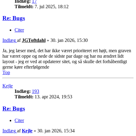
Indlæg:
17
Tilmeldt:
7. jul 2025, 18:12
Re: Bugs
Citer
Indlæg
af
JGToftdahl
»
30. jan 2026, 15:30
Ja, jeg læser med, det har ikke været prioriteret ret højt, men graven
har været oppe og nede de sidste par dage og har nu ændret lidt
layout - jeg er ved at opdaterer sitet, og så skulle det forhåbentligt
gerne køre efterfølgende
Top
Kejle
Indlæg:
193
Tilmeldt:
13. apr 2024, 19:53
Re: Bugs
Citer
Indlæg
af
Kejle
»
30. jan 2026, 15:34