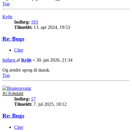
Top
Kejle
Indlæg:
193
Tilmeldt:
13. apr 2024, 19:53
Re: Bugs
Citer
Indlæg
af
Kejle
»
30. jan 2026, 21:34
Og ændre sprog til dansk.
Top
JGToftdahl
Indlæg:
17
Tilmeldt:
7. jul 2025, 18:12
Re: Bugs
Citer