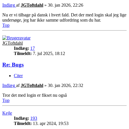
Indlæg
af
JGToftdahl
»
30. jan 2026, 22:26
Nu er vi tilbage på dansk i hvert fald. Det der med login skal jeg lige
undersøge, jeg har ikke samme udfordring som du har.
Top
JGToftdahl
Indlæg:
17
Tilmeldt:
7. jul 2025, 18:12
Re: Bugs
Citer
Indlæg
af
JGToftdahl
»
30. jan 2026, 22:32
Tror det med login er fikset nu også
Top
Kejle
Indlæg:
193
Tilmeldt:
13. apr 2024, 19:53