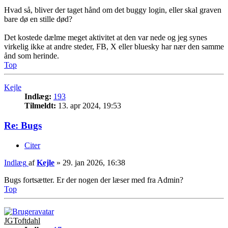
Hvad så, bliver der taget hånd om det buggy login, eller skal graven
bare dø en stille død?
Det kostede dælme meget aktivitet at den var nede og jeg synes
virkelig ikke at andre steder, FB, X eller bluesky har nær den samme
ånd som herinde.
Top
Kejle
Indlæg:
193
Tilmeldt:
13. apr 2024, 19:53
Re: Bugs
Citer
Indlæg
af
Kejle
»
29. jan 2026, 16:38
Bugs fortsætter. Er der nogen der læser med fra Admin?
Top
JGToftdahl