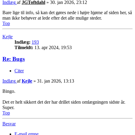
Indlæg
af
JGToftdahl
»
30. jan 2026, 23:12
Bare lige til info, så kan det gøres nede i højre hjørne af siden her, så
man ikke behøver at lede efter det alle mulige steder.
Top
Kejle
Indlæg:
193
Tilmeldt:
13. apr 2024, 19:53
Re: Bugs
Citer
Indlæg
af
Kejle
»
31. jan 2026, 13:13
Bingo.
Det er helt sikkert det der har drillet siden omlægningen sidste år.
Super.
Top
Besvar
E-mail emne