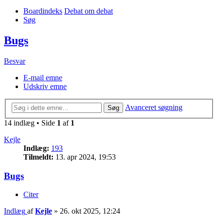
Boardindeks
Debat om debat
Søg
Bugs
Besvar
E-mail emne
Udskriv emne
Avanceret søgning
Søg
14 indlæg • Side
1
af
1
Kejle
Indlæg:
193
Tilmeldt:
13. apr 2024, 19:53
Bugs
Citer
Indlæg
af
Kejle
»
26. okt 2025, 12:24