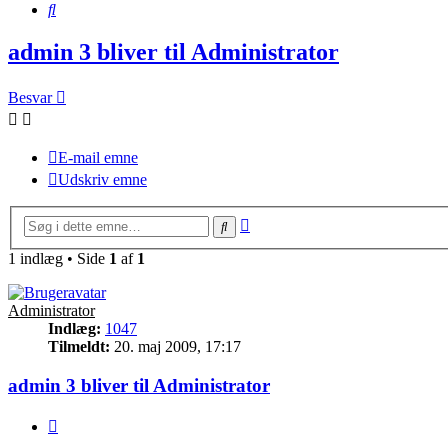
Søg
admin 3 bliver til Administrator
Besvar
E-mail emne
Udskriv emne
Avanceret
Søg
søgning
1 indlæg • Side
1
af
1
Administrator
Indlæg:
1047
Tilmeldt:
20. maj 2009, 17:17
admin 3 bliver til Administrator
Citer