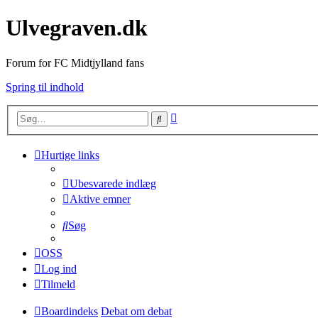
Ulvegraven.dk
Forum for FC Midtjylland fans
Spring til indhold
Avanceret
Søg
søgning
Hurtige links
Ubesvarede indlæg
Aktive emner
Søg
OSS
Log ind
Tilmeld
Boardindeks
Debat om debat