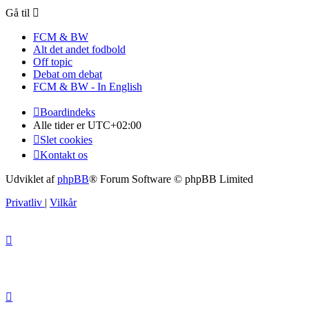
Gå til
FCM & BW
Alt det andet fodbold
Off topic
Debat om debat
FCM & BW - In English
Boardindeks
Alle tider er
UTC+02:00
Slet cookies
Kontakt os
Udviklet af
phpBB
® Forum Software © phpBB Limited
Privatliv
|
Vilkår