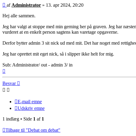
Indlæg
af
Administrator
»
13. apr 2024, 20:20
Hej alle sammen.
Jeg har valgt at stoppe med min gerning her på graven. Jeg har næsten 
vurderet at en enkelt person sagtens kan varetage opgaverne.
Derfor bytter admin 3 sit nick ud med mit. Det har noget med rettighed
Jeg har oprettet mit eget nick, så i slipper ikke helt for mig.
Sub: Administrator/ out - admin 3/ in
Top
Besvar
E-mail emne
Udskriv emne
1 indlæg • Side
1
af
1
Tilbage til "Debat om debat"