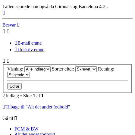
I aften scorede han også da Girona slog Barcelona 4-2..
Top
Besvar
E-mail emne
Udskriv emne
Visning:
Sorter efter:
Retning:
2 indlæg • Side
1
af
1
Tilbage til "Alt det andet fodbold"
Gå til
FCM & BW
Alt det andet fodbold