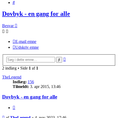
Søg
Dovbyk - en gang for alle
Besvar
E-mail emne
Udskriv emne
Avanceret
Søg
søgning
2 indlæg • Side
1
af
1
TheLegend
Indlæg:
156
Tilmeldt:
3. apr 2015, 13:46
Dovbyk - en gang for alle
Citer
Indlæg
af
TheLegend
»
4. nov 2023, 17:46