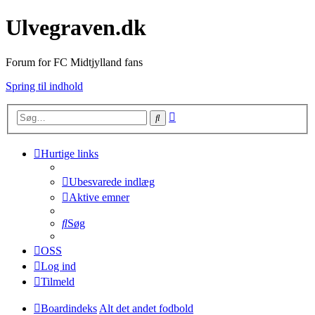
Ulvegraven.dk
Forum for FC Midtjylland fans
Spring til indhold
Avanceret
Søg
søgning
Hurtige links
Ubesvarede indlæg
Aktive emner
Søg
OSS
Log ind
Tilmeld
Boardindeks
Alt det andet fodbold