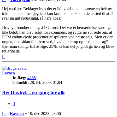
Hej med jer. Beklager hvis det er lidt voldsomt at oprette en helt ny
tråd til emnet, men jeg kan kun komme i tanke om dette sted til at få
svar på mit spørgsmål, så here goes;
Dovbyk bomber nu også i Girona. Det var et bemærkelsesværdigt
lille beløb han blev solgt for i sommers, og rygterne svirrede om, at
FCM endnu ejede procenter af spilleren ved næste salg. Men er der
nogen, der sådan for alvor ved, hvad der er op og ned i den sag?
Ejer man stadig, lad os sige, 25%, så kan det jo godt gå hen og blive
ret grinern.
Top
Ravnen
Indlæg:
4365
Tilmeldt:
28. feb 2009, 01:04
Re: Dovbyk - en gang for alle
Citer
Indlæg
af
Ravnen
»
10. dec 2023, 23:06