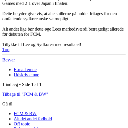
Games med 2-1 over Japan i finalen!
Dette betyder givetvis, at alle spillerne på holdet fritages for den
omfattende sydkoreanske værnepligt.
Alt andet lige bør dette øge Lees markedsværdi betragteligt allerede
før debuten for FCM.
Tillykke til Lee og Sydkorea med resultatet!
Top
Besvar
E-mail emne
Udskriv emne
1 indlæg • Side
1
af
1
Tilbage til "FCM & BW"
Gå til
FCM & BW
Alt det andet fodbold
Off topic