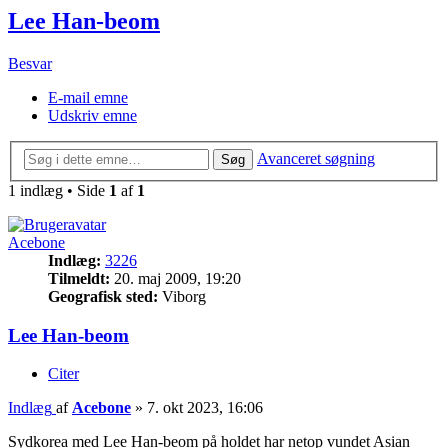
Lee Han-beom
Besvar
E-mail emne
Udskriv emne
Avanceret søgning
Søg
1 indlæg • Side
1
af
1
Acebone
Indlæg:
3226
Tilmeldt:
20. maj 2009, 19:20
Geografisk sted:
Viborg
Lee Han-beom
Citer
Indlæg
af
Acebone
»
7. okt 2023, 16:06
Sydkorea med Lee Han-beom på holdet har netop vundet Asian