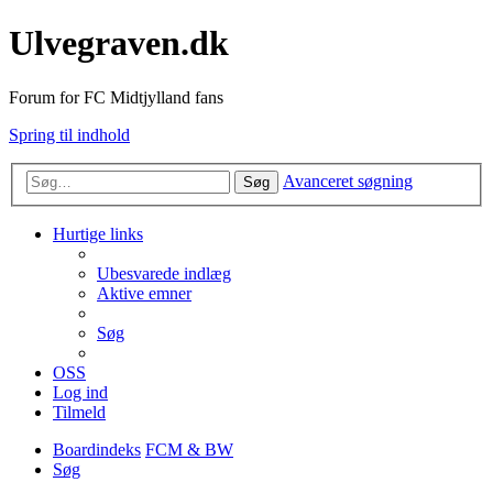
Ulvegraven.dk
Forum for FC Midtjylland fans
Spring til indhold
Avanceret søgning
Søg
Hurtige links
Ubesvarede indlæg
Aktive emner
Søg
OSS
Log ind
Tilmeld
Boardindeks
FCM & BW
Søg