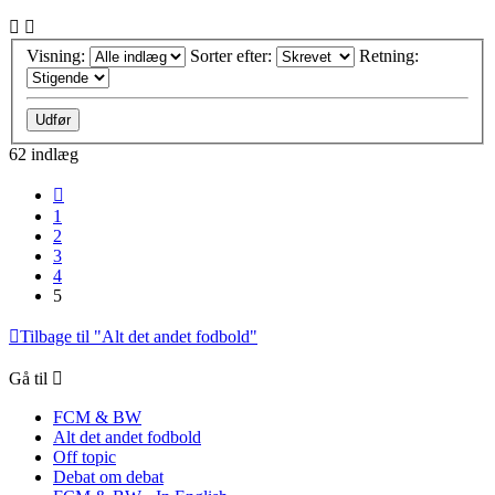
Visning:
Sorter efter:
Retning:
62 indlæg
Forrige
1
2
3
4
5
Tilbage til "Alt det andet fodbold"
Gå til
FCM & BW
Alt det andet fodbold
Off topic
Debat om debat