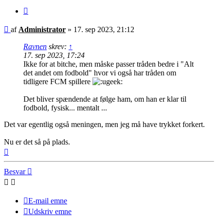
Citer
Indlæg
af
Administrator
»
17. sep 2023, 21:12
Ravnen
skrev:
↑
17. sep 2023, 17:24
Ikke for at bitche, men måske passer tråden bedre i "Alt
det andet om fodbold" hvor vi også har tråden om
tidligere FCM spillere
Det bliver spændende at følge ham, om han er klar til
fodbold, fysisk... mentalt ...
Det var egentlig også meningen, men jeg må have trykket forkert.
Nu er det så på plads.
Top
Besvar
E-mail emne
Udskriv emne