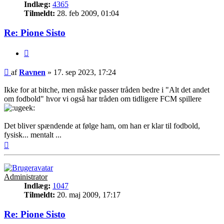
Indlæg:
4365
Tilmeldt:
28. feb 2009, 01:04
Re: Pione Sisto
Citer
Indlæg
af
Ravnen
»
17. sep 2023, 17:24
Ikke for at bitche, men måske passer tråden bedre i "Alt det andet
om fodbold" hvor vi også har tråden om tidligere FCM spillere
Det bliver spændende at følge ham, om han er klar til fodbold,
fysisk... mentalt ...
Top
Administrator
Indlæg:
1047
Tilmeldt:
20. maj 2009, 17:17
Re: Pione Sisto