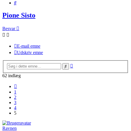
Søg
Pione Sisto
Besvar
E-mail emne
Udskriv emne
Avanceret
Søg
søgning
62 indlæg
Forrige
1
2
3
4
5
Ravnen