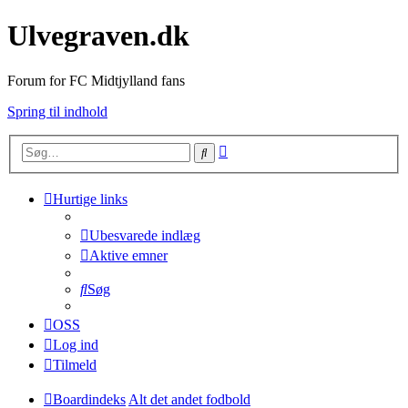
Ulvegraven.dk
Forum for FC Midtjylland fans
Spring til indhold
Avanceret
Søg
søgning
Hurtige links
Ubesvarede indlæg
Aktive emner
Søg
OSS
Log ind
Tilmeld
Boardindeks
Alt det andet fodbold