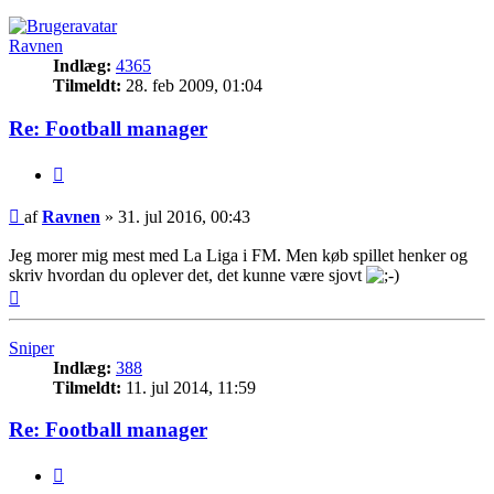
Ravnen
Indlæg:
4365
Tilmeldt:
28. feb 2009, 01:04
Re: Football manager
Citer
Indlæg
af
Ravnen
»
31. jul 2016, 00:43
Jeg morer mig mest med La Liga i FM. Men køb spillet henker og
skriv hvordan du oplever det, det kunne være sjovt
Top
Sniper
Indlæg:
388
Tilmeldt:
11. jul 2014, 11:59
Re: Football manager
Citer