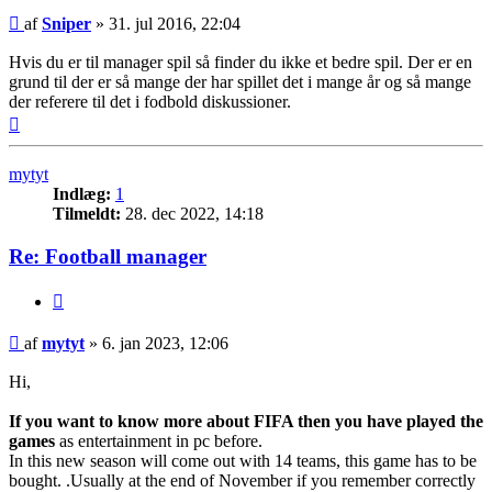
Indlæg
af
Sniper
»
31. jul 2016, 22:04
Hvis du er til manager spil så finder du ikke et bedre spil. Der er en
grund til der er så mange der har spillet det i mange år og så mange
der referere til det i fodbold diskussioner.
Top
mytyt
Indlæg:
1
Tilmeldt:
28. dec 2022, 14:18
Re: Football manager
Citer
Indlæg
af
mytyt
»
6. jan 2023, 12:06
Hi,
If you want to know more about FIFA then you have played the
games
as entertainment in pc before.
In this new season will come out with 14 teams, this game has to be
bought. .Usually at the end of November if you remember correctly