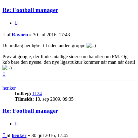
Re: Football manager
Citer
Indlæg
af
Ravnen
»
30. jul 2016, 17:43
Dit indlæg her hører til i den anden gruppe
Prøv at google, der findes utallige sider som handler om FM. Og
køb bare den nyeste, den nye ligastruktur kommer når man når dertil
Top
henker
Indlæg:
1124
Tilmeldt:
13. sep 2009, 09:35
Re: Football manager
Citer
Indlæg
af
henker
»
30. jul 2016, 17:45