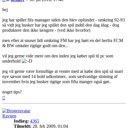
hej
jeg har spillet fifa manager siden den blev opfundet - omkring 92-93
så vidt jeg husker har jeg spillet den spil indtil den dag idag - dog
produktere den ikke længere - (ved ikke hvorfor)
men efter at snuser lidt omkring FM har jeg hørt en del herfra FCM
& BW omtaler rigtige godt om den...
vil jeg gerne vide mere om den inden jeg køber spil til pc som
underhold
jeg vil gerne være fornuftige at venter med at købe den spil så snart
nye sæson med 14 hold udkommer.. som sædvanlige slutning af
november hvis jeg husker rigtige som fifia manger også gør..
noget tips?
Top
Ravnen
Indlæg:
4365
Tilmeldt:
28. feb 2009, 01:04