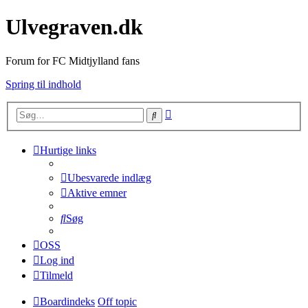
Ulvegraven.dk
Forum for FC Midtjylland fans
Spring til indhold
Avanceret
Søg
søgning
Hurtige links
Ubesvarede indlæg
Aktive emner
Søg
OSS
Log ind
Tilmeld
Boardindeks
Off topic