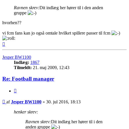
Ravnen skrev:
Dit indlæg her hører til i den anden
gruppe
hvorhen??
vi fcm fans kan jo også omtale hvilket spillere passer til fcm
Top
Jesper BW1100
Indlæg:
1867
Tilmeldt:
21. maj 2009, 12:43
Re: Football manager
Citer
Indlæg
af
Jesper BW1100
»
30. jul 2016, 18:13
henker skrev:
Ravnen skrev:
Dit indlæg her hører til i den
anden gruppe