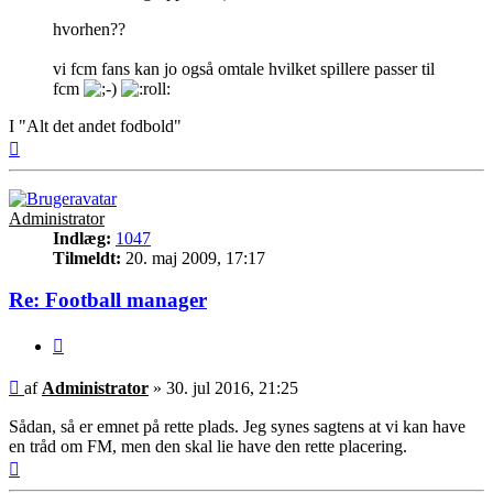
hvorhen??
vi fcm fans kan jo også omtale hvilket spillere passer til
fcm
I "Alt det andet fodbold"
Top
Administrator
Indlæg:
1047
Tilmeldt:
20. maj 2009, 17:17
Re: Football manager
Citer
Indlæg
af
Administrator
»
30. jul 2016, 21:25
Sådan, så er emnet på rette plads. Jeg synes sagtens at vi kan have
en tråd om FM, men den skal lie have den rette placering.
Top