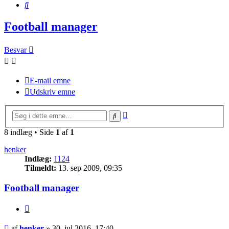
Søg
Football manager
Besvar
E-mail emne
Udskriv emne
Avanceret
Søg
søgning
8 indlæg • Side
1
af
1
henker
Indlæg:
1124
Tilmeldt:
13. sep 2009, 09:35
Football manager
Citer
Indlæg
af
henker
»
30. jul 2016, 17:40