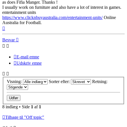
as does Fifia Manger. Thanks !
I usually work on furniture and also have a lot of interest in games.
entertainment units
https://www.clicknbuyaustralia.com/entertainment-units/
Online
Australia for Football.
Top
Besvar
E-mail emne
Udskriv emne
Visning:
Sorter efter:
Retning:
8 indlæg • Side
1
af
1
Tilbage til "Off topic"