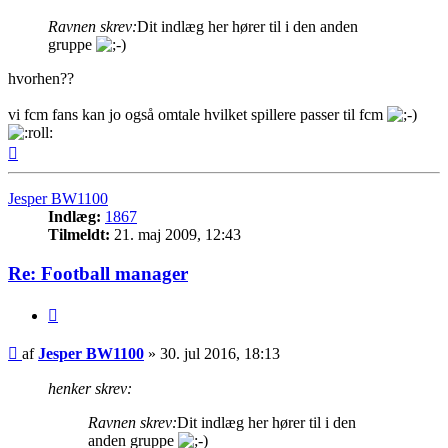
Ravnen skrev:
Dit indlæg her hører til i den anden
gruppe
hvorhen??
vi fcm fans kan jo også omtale hvilket spillere passer til fcm
Top
Jesper BW1100
Indlæg:
1867
Tilmeldt:
21. maj 2009, 12:43
Re: Football manager
Citer
Indlæg
af
Jesper BW1100
»
30. jul 2016, 18:13
henker skrev:
Ravnen skrev:
Dit indlæg her hører til i den
anden gruppe