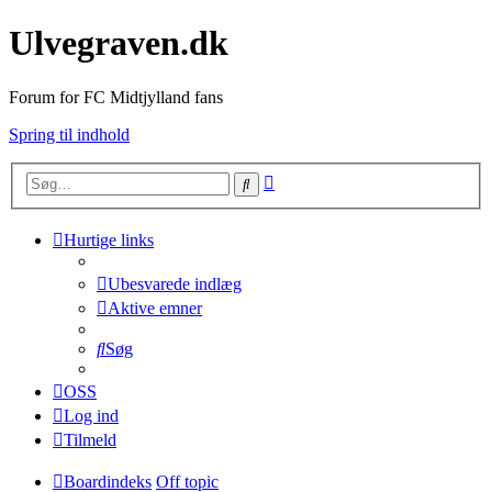
Ulvegraven.dk
Forum for FC Midtjylland fans
Spring til indhold
Avanceret
Søg
søgning
Hurtige links
Ubesvarede indlæg
Aktive emner
Søg
OSS
Log ind
Tilmeld
Boardindeks
Off topic