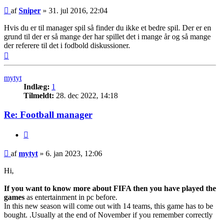
Indlæg
af
Sniper
»
31. jul 2016, 22:04
Hvis du er til manager spil så finder du ikke et bedre spil. Der er en
grund til der er så mange der har spillet det i mange år og så mange
der referere til det i fodbold diskussioner.
Top
mytyt
Indlæg:
1
Tilmeldt:
28. dec 2022, 14:18
Re: Football manager
Citer
Indlæg
af
mytyt
»
6. jan 2023, 12:06
Hi,
If you want to know more about FIFA then you have played the
games
as entertainment in pc before.
In this new season will come out with 14 teams, this game has to be
bought. .Usually at the end of November if you remember correctly