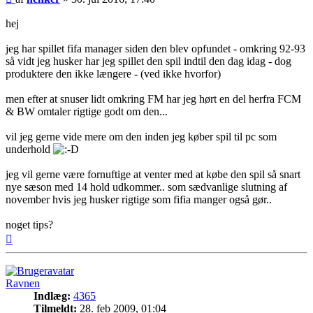
hej
jeg har spillet fifa manager siden den blev opfundet - omkring 92-93
så vidt jeg husker har jeg spillet den spil indtil den dag idag - dog
produktere den ikke længere - (ved ikke hvorfor)
men efter at snuser lidt omkring FM har jeg hørt en del herfra FCM
& BW omtaler rigtige godt om den...
vil jeg gerne vide mere om den inden jeg køber spil til pc som
underhold
jeg vil gerne være fornuftige at venter med at købe den spil så snart
nye sæson med 14 hold udkommer.. som sædvanlige slutning af
november hvis jeg husker rigtige som fifia manger også gør..
noget tips?
Top
Ravnen
Indlæg:
4365
Tilmeldt:
28. feb 2009, 01:04