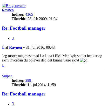
Ravnen
Indlæg:
4365
Tilmeldt:
28. feb 2009, 01:04
Re: Football manager
Citer
Indlæg
af
Ravnen
»
31. jul 2016, 00:43
Jeg morer mig mest med La Liga i FM. Men køb spillet henker og
skriv hvordan du oplever det, det kunne være sjovt
Top
Sniper
Indlæg:
388
Tilmeldt:
11. jul 2014, 11:59
Re: Football manager
Citer