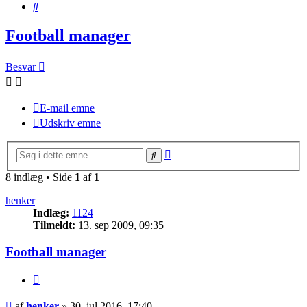
Søg
Football manager
Besvar
E-mail emne
Udskriv emne
Avanceret
Søg
søgning
8 indlæg • Side
1
af
1
henker
Indlæg:
1124
Tilmeldt:
13. sep 2009, 09:35
Football manager
Citer
Indlæg
af
henker
»
30. jul 2016, 17:40