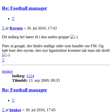
Re: Football manager
Citer
Indlæg
af
Ravnen
»
30. jul 2016, 17:43
Dit indlæg her hører til i den anden gruppe
Prøv at google, der findes utallige sider som handler om FM. Og
køb bare den nyeste, den nye ligastruktur kommer når man når dertil
Top
henker
Indlæg:
1124
Tilmeldt:
13. sep 2009, 09:35
Re: Football manager
Citer
Indlæg
af
henker
»
30. jul 2016, 17:45