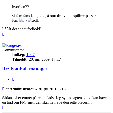
hvorhen??
vi fcm fans kan jo også omtale hvilket spillere passer til
fcm
I "Alt det andet fodbold"
Top
Administrator
Indlæg:
1047
Tilmeldt:
20. maj 2009, 17:17
Re: Football manager
Citer
Indlæg
af
Administrator
»
30. jul 2016, 21:25
Sådan, så er emnet på rette plads. Jeg synes sagtens at vi kan have
en tråd om FM, men den skal lie have den rette placering.
Top