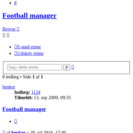
Søg
Football manager
Besvar
E-mail emne
Udskriv emne
Avanceret
Søg
søgning
8 indlæg • Side
1
af
1
henker
Indlæg:
1124
Tilmeldt:
13. sep 2009, 09:35
Football manager
Citer
Indlæg
af
henker
»
30. jul 2016, 17:40