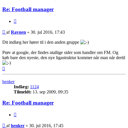
Re: Football manager
Citer
Indlæg
af
Ravnen
»
30. jul 2016, 17:43
Dit indlæg her hører til i den anden gruppe
Prøv at google, der findes utallige sider som handler om FM. Og
køb bare den nyeste, den nye ligastruktur kommer når man når dertil
Top
henker
Indlæg:
1124
Tilmeldt:
13. sep 2009, 09:35
Re: Football manager
Citer
Indlæg
af
henker
»
30. jul 2016, 17:45