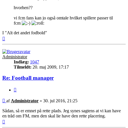
hvorhen??
vi fcm fans kan jo også omtale hvilket spillere passer til
fcm
I "Alt det andet fodbold"
Top
Administrator
Indlæg:
1047
Tilmeldt:
20. maj 2009, 17:17
Re: Football manager
Citer
Indlæg
af
Administrator
»
30. jul 2016, 21:25
Sådan, så er emnet på rette plads. Jeg synes sagtens at vi kan have
en tråd om FM, men den skal lie have den rette placering.
Top