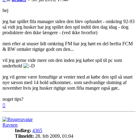
hej
jeg har spillet fifa manager siden den blev opfundet - omkring 92-93
så vidt jeg husker har jeg spillet den spil indtil den dag idag - dog
produktere den ikke længere - (ved ikke hvorfor)
men efter at snuser lidt omkring FM har jeg hørt en del herfra FCM
& BW omtaler rigtige godt om den...
vil jeg gerne vide mere om den inden jeg køber spil til pc som
underhold
jeg vil gerne være fornuftige at venter med at købe den spil så snart
nye sæson med 14 hold udkommer.. som sædvanlige slutning af
november hvis jeg husker rigtige som fifia manger også gør..
noget tips?
Top
Ravnen
Indlæg:
4365
Tilmeldt:
28. feb 2009, 01:04