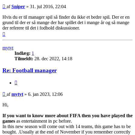
Indlæg
af
Sniper
»
31. jul 2016, 22:04
Hvis du er til manager spil så finder du ikke et bedre spil. Der er en
grund til der er så mange der har spillet det i mange år og så mange
der referere til det i fodbold diskussioner.
Top
mytyt
Indlæg:
1
Tilmeldt:
28. dec 2022, 14:18
Re: Football manager
Citer
Indlæg
af
mytyt
»
6. jan 2023, 12:06
Hi,
If you want to know more about FIFA then you have played the
games
as entertainment in pc before.
In this new season will come out with 14 teams, this game has to be
bought. .Usually at the end of November if you remember correctly