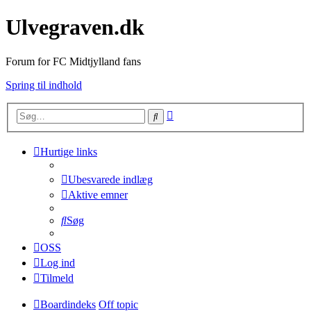
Ulvegraven.dk
Forum for FC Midtjylland fans
Spring til indhold
Avanceret
Søg
søgning
Hurtige links
Ubesvarede indlæg
Aktive emner
Søg
OSS
Log ind
Tilmeld
Boardindeks
Off topic