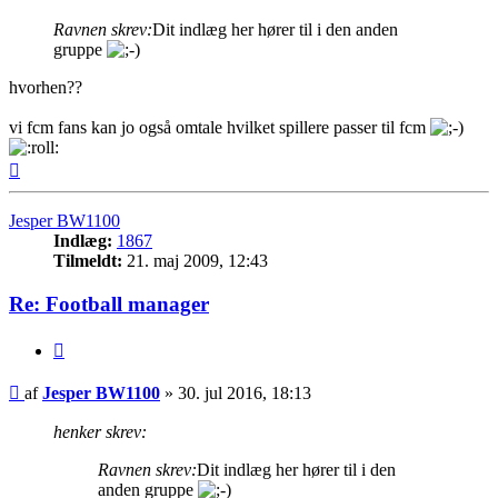
Ravnen skrev:
Dit indlæg her hører til i den anden
gruppe
hvorhen??
vi fcm fans kan jo også omtale hvilket spillere passer til fcm
Top
Jesper BW1100
Indlæg:
1867
Tilmeldt:
21. maj 2009, 12:43
Re: Football manager
Citer
Indlæg
af
Jesper BW1100
»
30. jul 2016, 18:13
henker skrev:
Ravnen skrev:
Dit indlæg her hører til i den
anden gruppe