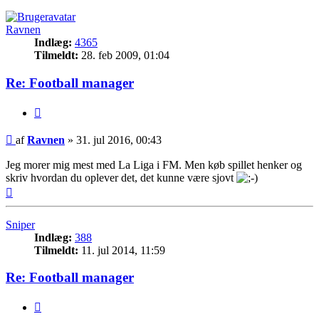
Ravnen
Indlæg:
4365
Tilmeldt:
28. feb 2009, 01:04
Re: Football manager
Citer
Indlæg
af
Ravnen
»
31. jul 2016, 00:43
Jeg morer mig mest med La Liga i FM. Men køb spillet henker og
skriv hvordan du oplever det, det kunne være sjovt
Top
Sniper
Indlæg:
388
Tilmeldt:
11. jul 2014, 11:59
Re: Football manager
Citer