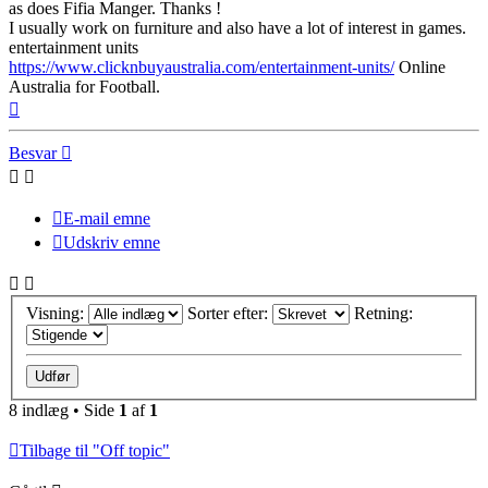
as does Fifia Manger. Thanks !
I usually work on furniture and also have a lot of interest in games.
entertainment units
https://www.clicknbuyaustralia.com/entertainment-units/
Online
Australia for Football.
Top
Besvar
E-mail emne
Udskriv emne
Visning:
Sorter efter:
Retning:
8 indlæg • Side
1
af
1
Tilbage til "Off topic"