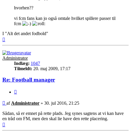
hvorhen??
vi fcm fans kan jo også omtale hvilket spillere passer til
fcm
I "Alt det andet fodbold"
Top
Administrator
Indlæg:
1047
Tilmeldt:
20. maj 2009, 17:17
Re: Football manager
Citer
Indlæg
af
Administrator
»
30. jul 2016, 21:25
Sådan, så er emnet på rette plads. Jeg synes sagtens at vi kan have
en tråd om FM, men den skal lie have den rette placering.
Top