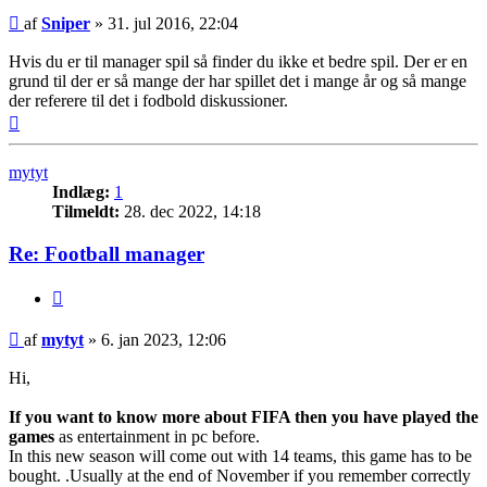
Indlæg
af
Sniper
»
31. jul 2016, 22:04
Hvis du er til manager spil så finder du ikke et bedre spil. Der er en
grund til der er så mange der har spillet det i mange år og så mange
der referere til det i fodbold diskussioner.
Top
mytyt
Indlæg:
1
Tilmeldt:
28. dec 2022, 14:18
Re: Football manager
Citer
Indlæg
af
mytyt
»
6. jan 2023, 12:06
Hi,
If you want to know more about FIFA then you have played the
games
as entertainment in pc before.
In this new season will come out with 14 teams, this game has to be
bought. .Usually at the end of November if you remember correctly