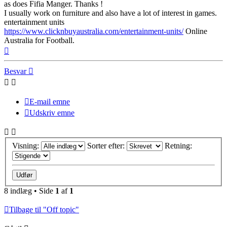
as does Fifia Manger. Thanks !
I usually work on furniture and also have a lot of interest in games.
entertainment units
https://www.clicknbuyaustralia.com/entertainment-units/
Online
Australia for Football.
Top
Besvar
E-mail emne
Udskriv emne
Visning:
Sorter efter:
Retning:
8 indlæg • Side
1
af
1
Tilbage til "Off topic"