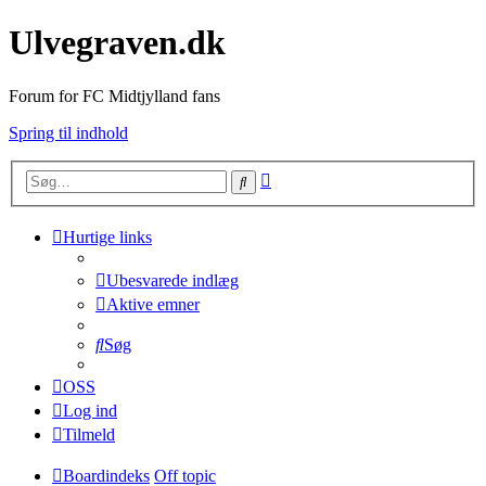
Ulvegraven.dk
Forum for FC Midtjylland fans
Spring til indhold
Avanceret
Søg
søgning
Hurtige links
Ubesvarede indlæg
Aktive emner
Søg
OSS
Log ind
Tilmeld
Boardindeks
Off topic