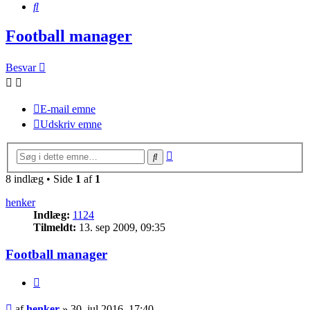
Søg
Football manager
Besvar
E-mail emne
Udskriv emne
Avanceret
Søg
søgning
8 indlæg • Side
1
af
1
henker
Indlæg:
1124
Tilmeldt:
13. sep 2009, 09:35
Football manager
Citer
Indlæg
af
henker
»
30. jul 2016, 17:40