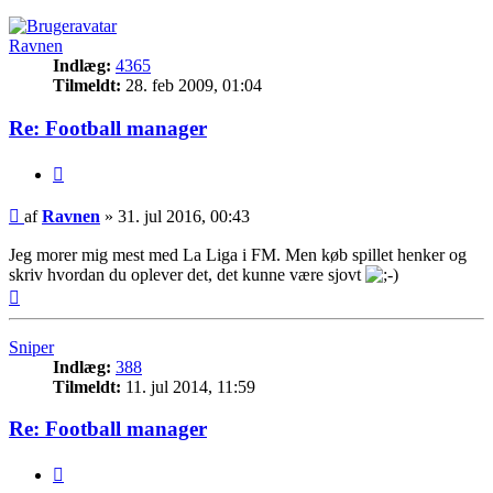
Ravnen
Indlæg:
4365
Tilmeldt:
28. feb 2009, 01:04
Re: Football manager
Citer
Indlæg
af
Ravnen
»
31. jul 2016, 00:43
Jeg morer mig mest med La Liga i FM. Men køb spillet henker og
skriv hvordan du oplever det, det kunne være sjovt
Top
Sniper
Indlæg:
388
Tilmeldt:
11. jul 2014, 11:59
Re: Football manager
Citer