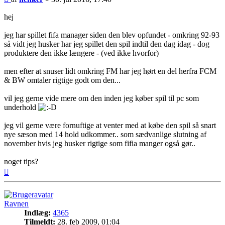
hej
jeg har spillet fifa manager siden den blev opfundet - omkring 92-93
så vidt jeg husker har jeg spillet den spil indtil den dag idag - dog
produktere den ikke længere - (ved ikke hvorfor)
men efter at snuser lidt omkring FM har jeg hørt en del herfra FCM
& BW omtaler rigtige godt om den...
vil jeg gerne vide mere om den inden jeg køber spil til pc som
underhold
jeg vil gerne være fornuftige at venter med at købe den spil så snart
nye sæson med 14 hold udkommer.. som sædvanlige slutning af
november hvis jeg husker rigtige som fifia manger også gør..
noget tips?
Top
Ravnen
Indlæg:
4365
Tilmeldt:
28. feb 2009, 01:04