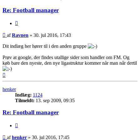
Re: Football manager
Citer
Indlæg
af
Ravnen
»
30. jul 2016, 17:43
Dit indlæg her hører til i den anden gruppe
Prøv at google, der findes utallige sider som handler om FM. Og
køb bare den nyeste, den nye ligastruktur kommer når man når dertil
Top
henker
Indlæg:
1124
Tilmeldt:
13. sep 2009, 09:35
Re: Football manager
Citer
Indlæg
af
henker
»
30. jul 2016, 17:45