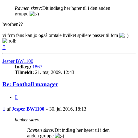
Ravnen skrev:
Dit indlæg her hører til i den anden
gruppe
hvorhen??
vi fcm fans kan jo også omtale hvilket spillere passer til fcm
Top
Jesper BW1100
Indlæg:
1867
Tilmeldt:
21. maj 2009, 12:43
Re: Football manager
Citer
Indlæg
af
Jesper BW1100
»
30. jul 2016, 18:13
henker skrev:
Ravnen skrev:
Dit indlæg her hører til i den
anden gruppe