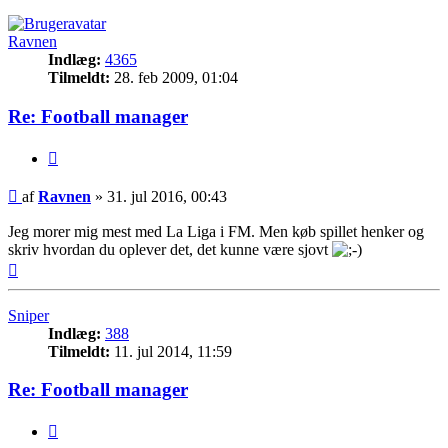
Ravnen
Indlæg:
4365
Tilmeldt:
28. feb 2009, 01:04
Re: Football manager
Citer
Indlæg
af
Ravnen
»
31. jul 2016, 00:43
Jeg morer mig mest med La Liga i FM. Men køb spillet henker og
skriv hvordan du oplever det, det kunne være sjovt
Top
Sniper
Indlæg:
388
Tilmeldt:
11. jul 2014, 11:59
Re: Football manager
Citer