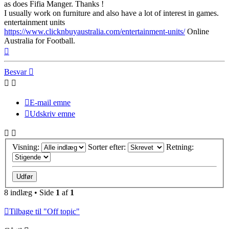
as does Fifia Manger. Thanks !
I usually work on furniture and also have a lot of interest in games.
entertainment units
https://www.clicknbuyaustralia.com/entertainment-units/
Online
Australia for Football.
Top
Besvar
E-mail emne
Udskriv emne
Visning:
Sorter efter:
Retning:
8 indlæg • Side
1
af
1
Tilbage til "Off topic"