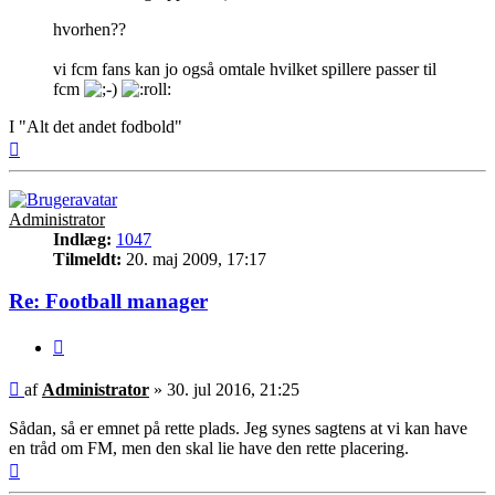
hvorhen??
vi fcm fans kan jo også omtale hvilket spillere passer til
fcm
I "Alt det andet fodbold"
Top
Administrator
Indlæg:
1047
Tilmeldt:
20. maj 2009, 17:17
Re: Football manager
Citer
Indlæg
af
Administrator
»
30. jul 2016, 21:25
Sådan, så er emnet på rette plads. Jeg synes sagtens at vi kan have
en tråd om FM, men den skal lie have den rette placering.
Top