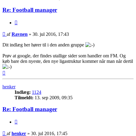
Re: Football manager
Citer
Indlæg
af
Ravnen
»
30. jul 2016, 17:43
Dit indlæg her hører til i den anden gruppe
Prøv at google, der findes utallige sider som handler om FM. Og
køb bare den nyeste, den nye ligastruktur kommer når man når dertil
Top
henker
Indlæg:
1124
Tilmeldt:
13. sep 2009, 09:35
Re: Football manager
Citer
Indlæg
af
henker
»
30. jul 2016, 17:45