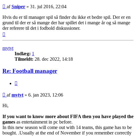
Indlæg
af
Sniper
»
31. jul 2016, 22:04
Hvis du er til manager spil så finder du ikke et bedre spil. Der er en
grund til der er så mange der har spillet det i mange år og så mange
der referere til det i fodbold diskussioner.
Top
mytyt
Indlæg:
1
Tilmeldt:
28. dec 2022, 14:18
Re: Football manager
Citer
Indlæg
af
mytyt
»
6. jan 2023, 12:06
Hi,
If you want to know more about FIFA then you have played the
games
as entertainment in pc before.
In this new season will come out with 14 teams, this game has to be
bought. .Usually at the end of November if you remember correctly