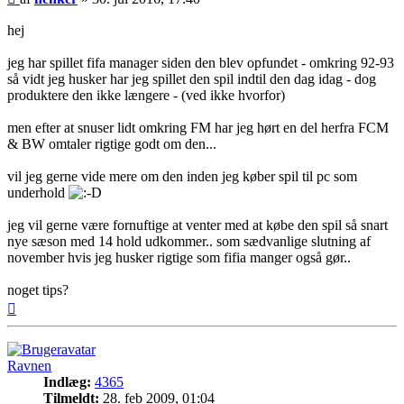
hej
jeg har spillet fifa manager siden den blev opfundet - omkring 92-93
så vidt jeg husker har jeg spillet den spil indtil den dag idag - dog
produktere den ikke længere - (ved ikke hvorfor)
men efter at snuser lidt omkring FM har jeg hørt en del herfra FCM
& BW omtaler rigtige godt om den...
vil jeg gerne vide mere om den inden jeg køber spil til pc som
underhold
jeg vil gerne være fornuftige at venter med at købe den spil så snart
nye sæson med 14 hold udkommer.. som sædvanlige slutning af
november hvis jeg husker rigtige som fifia manger også gør..
noget tips?
Top
Ravnen
Indlæg:
4365
Tilmeldt:
28. feb 2009, 01:04