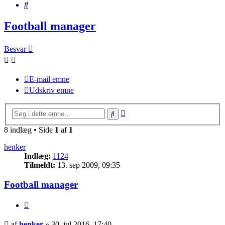
Søg
Football manager
Besvar
E-mail emne
Udskriv emne
Avanceret
Søg
søgning
8 indlæg • Side
1
af
1
henker
Indlæg:
1124
Tilmeldt:
13. sep 2009, 09:35
Football manager
Citer
Indlæg
af
henker
»
30. jul 2016, 17:40