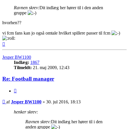
Ravnen skrev:
Dit indlæg her hører til i den anden
gruppe
hvorhen??
vi fcm fans kan jo også omtale hvilket spillere passer til fcm
Top
Jesper BW1100
Indlæg:
1867
Tilmeldt:
21. maj 2009, 12:43
Re: Football manager
Citer
Indlæg
af
Jesper BW1100
»
30. jul 2016, 18:13
henker skrev:
Ravnen skrev:
Dit indlæg her hører til i den
anden gruppe