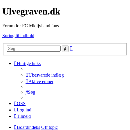
Ulvegraven.dk
Forum for FC Midtjylland fans
Spring til indhold
Avanceret
Søg
søgning
Hurtige links
Ubesvarede indlæg
Aktive emner
Søg
OSS
Log ind
Tilmeld
Boardindeks
Off topic