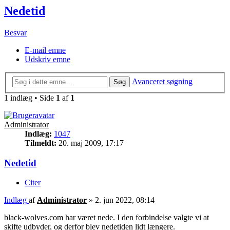
Nedetid
Besvar
E-mail emne
Udskriv emne
Avanceret søgning
Søg
1 indlæg • Side
1
af
1
Administrator
Indlæg:
1047
Tilmeldt:
20. maj 2009, 17:17
Nedetid
Citer
Indlæg
af
Administrator
»
2. jun 2022, 08:14
black-wolves.com har været nede. I den forbindelse valgte vi at
skifte udbyder, og derfor blev nedetiden lidt længere.