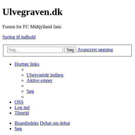
Ulvegraven.dk
Forum for FC Midtjylland fans
Spring til indhold
Avanceret søgning
Søg
Hurtige links
Ubesvarede indlæg
Aktive emner
Søg
OSS
Log ind
Tilmeld
Boardindeks
Debat om debat
Søg